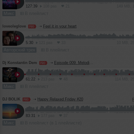
127:39
108 раз
21
149 MB, 
Микс
В плейлист
loveoleglove
➝
Feel it in your heart
5:30
121 раз
33
10 MB, 2
Авторский трек
В плейлист
Dj Konstantin Dem
➝
Episode 009. Melodic Soul. Reconceptualization
61:22
213 раз
48
114 MB, 2
Микс
В плейлист
DJ BOLIK
➝
Happy Relaxed Friday #20
83:31
177 раз
37
Микс
В плейлист (в 1 плейлисте)