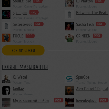
SoulEclipse
DJ Platton
Россия, Санкт-Петербург
Россия, Москва
spamjam
Between The Beats
Россия, Санкт-Петербург
Club/Dance
Sistersweet
Sasha Fish
Россия, Москва
Россия, Москва
House
,
Deep House
,
De
FOCUS
GRINDEN
Россия, Москва
Россия, Москва
ВСЕ ДИ-ДЖЕИ
НОВЫЕ МУЗЫКАНТЫ
CJ Wetal
SpinOpel
Россия, Тула
Trance
,
Techno
,
House
Godlav
Alex Petroff Digital
Россия, Ливны
Trance
Музыкальный лейбл iN-RecordZ
loveoleglove