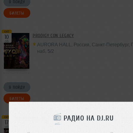
Я ПОЙДУ
БИЛЕТЫ
окт
PRODIGY CON LEGACY
10
сб
AURORA HALL
,
Россия
, Санкт-Петербург,
наб,
5/2
Я ПОЙДУ
БИЛЕТЫ
РАДИО НА DJ.RU
окт
PRODIGY CON LEGACY
17
сб
BASE
,
Россия
,
Москва
,
Орджоникидзе
,
11с