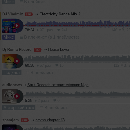
Микс
В плейлист
DJ Vladmix
➝
Electricity Dance Mix 2
78:24
971 раз
241
146 MB, 2
Микс
В плейлист (в 1 плейлисте)
Dj Roma Record
➝
House Lover
60:38
57 раз
15
112 MB, 
Подкаст
В плейлист
audionews
➝
Strut Records готовит сборник Nigeria 80 с редкими нигерийскими треками 1980-х
5:38
2 раза
0
Авторский трек
В плейлист
spamjam
➝
promo chapter #3