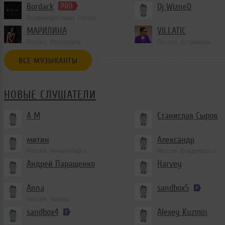
Bordack
Dj WizneD
Великобритания, Глазго
МАРИЛИНА
VILLATIC
Россия, Ярославль
Россия, Астрахань
ВСЕ МУЗЫКАНТЫ
НОВЫЕ СЛУШАТЕЛИ
А М
Станислав Сыров
митин
Александр
Россия, Новосибирск
Россия, Владивосток
Андрей Паращенко
Harvey
Anna
sandbox5
Россия, Москва
sandbox4
Alexey Kuzmin