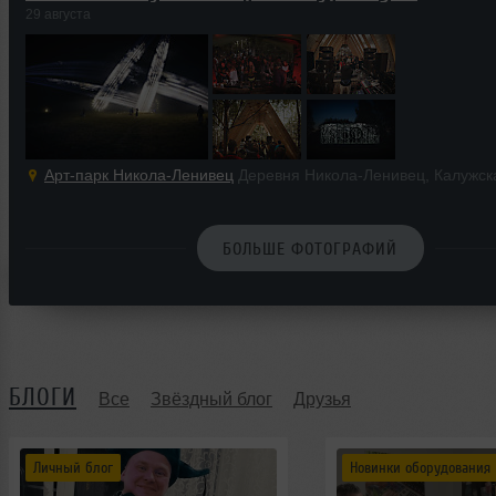
29 августа
Арт-парк Никола-Ленивец
Деревня Никола-Ленивец, Калужск
БОЛЬШЕ ФОТОГРАФИЙ
БЛОГИ
Все
Звёздный блог
Друзья
Личный блог
Новинки оборудования