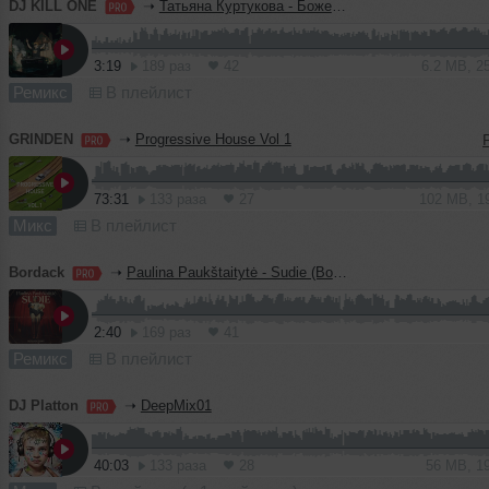
DJ KILL ONE
➝
Татьяна Куртукова - Боже, какой пустяк (KILL ONE Blend)
3:19
189 раз
42
6.2 MB, 2
Ремикс
В плейлист
GRINDEN
➝
Progressive House Vol 1
73:31
133 раза
27
102 MB, 1
Микс
В плейлист
Bordack
➝
Paulina Paukštaitytė - Sudie (Bordack Radio Edit)
2:40
169 раз
41
Ремикс
В плейлист
DJ Platton
➝
DeepMix01
40:03
133 раза
28
56 MB, 1