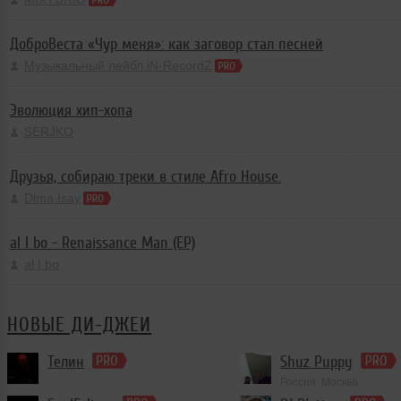
ДоброВеста «Чур меня»: как заговор стал песней
Музыкальный лейбл iN-RecordZ
Эволюция хип-хопа
SERJKO
Друзья, собираю треки в стиле Afro House.
Dima Isay
al l bo - Renaissance Man (EP)
al | bo
НОВЫЕ ДИ-ДЖЕИ
Телин
Shuz Puppy
Россия, Москва
Progressive Trance