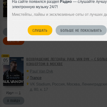
На сайте появился раздел
Радио
— слушайте лучш
электронную музыку 24/7!
Микстейпы, лайвы и эксклюзивные сеты от лучших д
СЛУШАТЬ
БОЛЬШЕ НЕ ПОКАЗЫВАТЬ
Я ПОЙДУ
БИЛЕТЫ
янв
ВОЗВРАЩЕНИЕ ЛЕГЕНДЫ. PAUL VAN DYK — С БОЛ
05
КОНЦЕРТОМ В МОСКВЕ
2027
Paul Van Dyk
Trance
VK Stadium
,
Россия
,
Москва
, Ленинградски
д. 80
,
к. 17
Идут —
1
Я ПОЙДУ