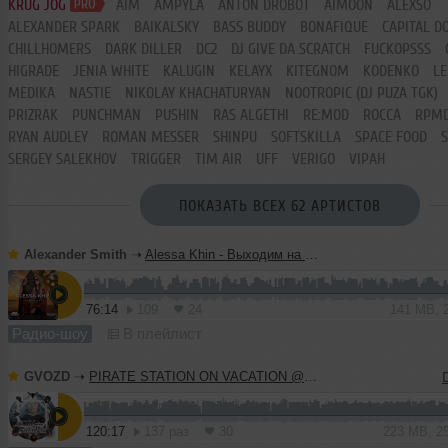
KRUG JOG
AIM
AMPYLA
ANTON DROBOT
AIMOON
ALEXSO
ALEXANDER SPARK
BAIKALSKY
BASS BUDDY
BONAFIQUE
CAPITAL D
CHILLHOMERS
DARK DILLER
DC2
DJ GIVE DA SCRATCH
FUCKOPSSS
HIGRADE
JENIA WHITE
KALUGIN
KELAYX
KITEGNOM
KODENKO
LE
MEDIKA
NASTIE
NIKOLAY KHACHATURYAN
NOOTROPIC (DJ PUZA TGK)
PRIZRAK
PUNCHMAN
PUSHIN
RAS ALGETHI
RE:MOD
ROCCA
RPM
RYAN AUDLEY
ROMAN MESSER
SHINPU
SOFTSKILLA
SPACE FOOD
SERGEY SALEKHOV
TRIGGER
TIM AIR
UFF
VERIGO
VIPAH
ПОКАЗАТЬ ВСЕХ 62 АРТИСТОВ
Alexander Smith
➝
Alessa Khin - Выходим на Орбиту Vol.286
76:14
109
24
141 MB, 
Радио-шоу
В плейлист
GVOZD
➝
PIRATE STATION ON VACATION @ RECORD07082026 #1291
120:17
137 раз
30
223 MB, 2