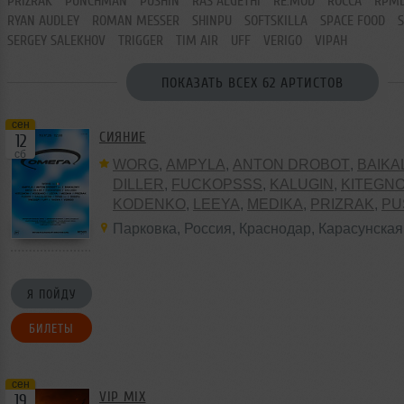
PRIZRAK
PUNCHMAN
PUSHIN
RAS ALGETHI
RE:MOD
ROCCA
RPM
RYAN AUDLEY
ROMAN MESSER
SHINPU
SOFTSKILLA
SPACE FOOD
SERGEY SALEKHOV
TRIGGER
TIM AIR
UFF
VERIGO
VIPAH
ПОКАЗАТЬ ВСЕХ 62 АРТИСТОВ
сен
СИЯНИЕ
12
сб
WORG
,
AMPYLA
,
ANTON DROBOT
,
BAIKA
DILLER
,
FUCKOPSSS
,
KALUGIN
,
KITEGN
KODENKO
,
LEEYA
,
MEDIKA
,
PRIZRAK
,
PU
ALGETHI
,
RPMD
,
SHINPU
,
TRIGGER
,
UFF
Парковка
,
Россия
,
Краснодар
,
Карасунская
VERIGO
Я ПОЙДУ
БИЛЕТЫ
сен
VIP MIX
19