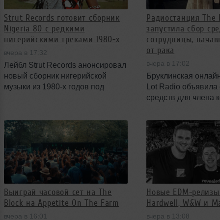
Strut Records готовит сборник
Радиостанция The 
Nigeria 80 с редкими
запустила сбор сре
нигерийскими треками 1980-х
сотрудницы, начав
от рака
вчера в 17:32
вчера в 17:02
Лейбл Strut Records анонсировал
новый сборник нигерийской
Бруклинская онлай
музыки из 1980-х годов под
Lot Radio объявила
названием Nigeria 80. В комплект
средств для члена 
войдут 13 треков разных жанров,
Evans, которая нед
а физический релиз будет очень
лечение от рака. С
лимитированным. Слушать.
организован через
GoFundMe и призва
покрыть хирургичес
вмешательство и п
расходы в период л
Выиграй часовой сет на The
Новые EDM-релизы 
Block на Appetite On The Farm
Hardwell, W&W и Ma
вчера в 16:01
вчера в 13:08