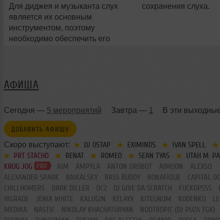
Для диджея и музыканта слух
сохранения слуха.
является их основным
инструментом, поэтому
необходимо обеспечить его
правильный уход и защиту.
АФИША
Сегодня —
5 мероприятий
Завтра —
1
В эти выходны
ДОБАВИТЬ АФИШУ
Скоро выступают:
DJ OSTAP
EXIMINDS
IVAN SPELL
PRT STACHO
RENAT
ROMEO
SEAN TYAS
UTAH M. P
KRUG JOG
AIM
AMPYLA
ANTON DROBOT
AIMOON
ALEXSO
ALEXANDER SPARK
BAIKALSKY
BASS BUDDY
BONAFIQUE
CAPITAL D
CHILLHOMERS
DARK DILLER
DC2
DJ GIVE DA SCRATCH
FUCKOPSSS
HIGRADE
JENIA WHITE
KALUGIN
KELAYX
KITEGNOM
KODENKO
LE
MEDIKA
NASTIE
NIKOLAY KHACHATURYAN
NOOTROPIC (DJ PUZA TGK)