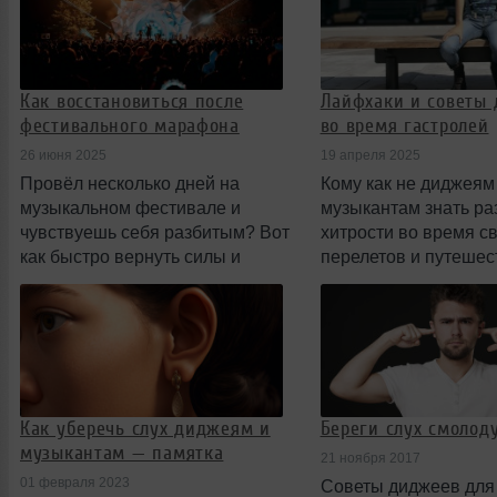
выраженной общес
позицией.
Как восстановиться после
Лайфхаки и советы
фестивального марафона
во время гастролей
26 июня 2025
19 апреля 2025
Провёл несколько дней на
Кому как не диджеям
музыкальном фестивале и
музыкантам знать р
чувствуешь себя разбитым? Вот
хитрости во время с
как быстро вернуть силы и
перелетов и путешес
прийти в норму.
Как уберечь слух диджеям и
Береги слух смолоду
музыкантам — памятка
21 ноября 2017
01 февраля 2023
Советы диджеев для