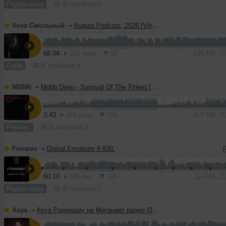
Радио-шоу
В плейлист
Vova Смольный
➝
August Podcast, 2026 [Vinyl Only]
68:04
252 раза
63
126 MB, 2
Лайв
В плейлист
MBNN
➝
Mobb Deep - Survival Of The Fittest (MBNN 2026 Remix)
3:43
444 раза
101
6.9 MB, 2
Ремикс
В плейлист
Fonarev
➝
Digital Emotions # 930.
60:10
508 раз
105
112 MB, 2
Радио-шоу
В плейлист
Asya
➝
Asya Радиошоу на Меганайт радио (04.08.26)