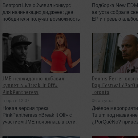
Beatport Live объявил конкурс
Подборка New EDM F
для начинающих диджеев: два
августа собрала св
победителя получат возможность
EP и превью альбо
выступить на поп‑ап сцене The
big room, techno, ba
Block на фестивале Appetite On
melodic house и эле
The Farm. Конкурс открыт до 12
музыки. В центре 
августа — победителей ждут
совместный трек Ha
также VIP‑билеты и призы от
W&W, релизы MEDU
партнёров.
de Vries, новый синг
шеститрековый EP M
JME неожиданно добавил
Dennis Ferrer возг
куплет в «Break It Off»
Day Festival ¿PorQ
PinkPantheress
Toronto
вчера в 12:07
06 августа
Новая версия трека
Днёвое мероприяти
PinkPantheress «Break It Off» с
Tulum под названи
участием JME появилась в сети:
¿PorQuéNo? привезу
незаглавленная запись была
хедлайнером фести
загружена на YouTube-канал Man
Dennis Ferrer. Пра