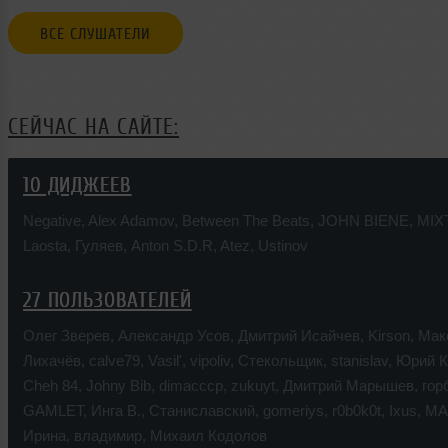
ВСЕ СЛУШАТЕЛИ
СЕЙЧАС НА САЙТЕ:
10 ДИДЖЕЕВ
Negative
,
Alex Adamov
,
Between The Beats
,
JOHN BIENE
,
MIX
Laosta
,
Гуляев
,
Anton S.D.R
,
Atez
,
Ustinov
27 ПОЛЬЗОВАТЕЛЕЙ
Олег Зверев
,
Александр Усов
,
Дмитрий Исайчев
,
Kirson
,
Мак
Лихачёв
,
calve79
,
Vasil'
,
vipoliv
,
Стекольщик
,
stanislav
,
Юрий К
Cheh 84
,
Johny Bib
,
dimacccp
,
zukuyt
,
Дмитрий Марышев
,
гор
GAMLET
,
Инга В.
,
Станиславский
,
gomeriys
,
r0b0k0t
,
Ixus
,
MA
Ирина
,
владимир
,
Михаил Кодолов