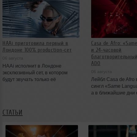
Better Know 2 августа 2026 года.
house-музыки под 
Пока нет подтверждения планов
небом пройдёт на 
по официальному релизу.
Evergreen Brick Wor
2026 года и займёт 
двух сценах.
HAAi приготовила первый в
Casa de Afro: «Sam
Лондоне 100% production‑сет
и 24‑часовой
благотворительный
06 августа
ADO
HAAi исполнит в Лондоне
06 августа
эксклюзивный сет, в котором
будут звучать только её
Лейбл Casa de Afro
собственные треки. Выступление
сингл «Same Langu
состоится в рамках Maiden
а в ближайшие дни 
Voyage Festival в Burgess Park 8
проекта Dr. ADO пр
августа — это первый раз, когда
24‑часовой диджей‑
СТАТЬИ
артистка полностью построит сет
поддержку помощи 
исключительно на своей музыке.
События подчёркив
бренда от клубной 
полноценному лейб