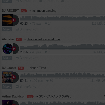
Микс
В плейлист (в 1 плейлисте)
DJ RECEPT
➝
full moon dancing
60:23
78 раз
14
112 MB, 
Микс
В плейлист
Alaristar
➝
Trance_educational_mix
20:56
40 раз
7
39 MB, 
Микс
В плейлист
DJ Laosta
➝
House Time
59:41
120 раз
30
111 MB, 2
Микс
В плейлист
Arthur Davidson
➝
SONICA RADIO (ARGENTINA)