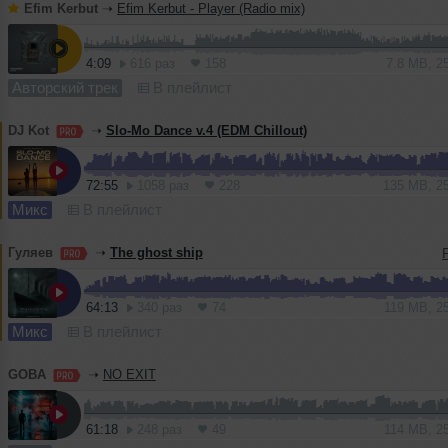
Efim Kerbut
➝
Efim Kerbut - Player (Radio mix)
4:09
616 раз
158
7.8 MB, 2
Авторский трек
В плейлист
DJ Kot
➝
Slo-Mo Dance v.4 (EDM Chillout)
72:55
1058 раз
228
135 MB, 2
Микс
В плейлист
Гуляев
➝
The ghost ship
64:13
340 раз
74
119 MB, 2
Микс
В плейлист
GOBA
➝
NO EXIT
61:18
248 раз
49
114 MB, 2