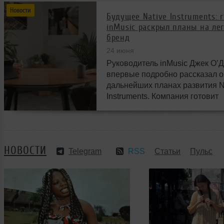
Новости
Будущее Native Instruments: 
inMusic раскрыл планы на ле
бренд
24 июня
Руководитель inMusic Джек О’
впервые подробно рассказал о
дальнейших планах развития N
Instruments. Компания готовит
масштабные изменения и нов
возможности для музыкантов п
миру.
НОВОСТИ
Telegram
RSS
Статьи
Пульс