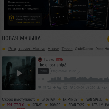
НОВАЯ МУЗЫКА
Progressive House
House
Trance
Club/Dance
Deep Ho
Гуляев
The ghost ship2
Микс
Progressive House
00:00
</>
45
1:00:06
220
Скоро выступают:
DJ OSTAP
EXIMINDS
IVAN SPELL
PRT STACHO
RENAT
ROMEO
SEAN TYAS
UTAH M. P