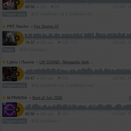
60:58
269
65
113 MB, 2
Радио-шоу
В плейлист (в 1 плейлисте)
PRT Stacho
➝
Fox Stories 07
1
74:37
580 раз
128
139 MB, 2
Микс
В плейлист
Lykov / Лыков
➝
LM SOUND - Megapolis Night 28.07.2026
63:47
648 раз
159
118 MB, 2
Радио-шоу
В плейлист (в 3 плейлистах)
M.PRAVDA
➝
Best of July 2026
60:56
460 раз
100
113 MB, 2
Радио-шоу
В плейлист