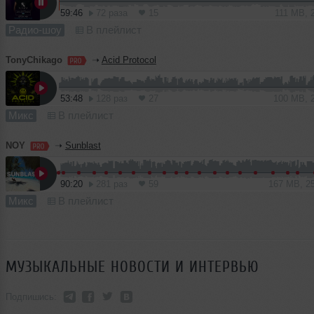
59:46
72 раза
15
111 MB, 
Радио-шоу
В плейлист
TonyChikago
➝
Acid Protocol
53:48
128 раз
27
100 MB, 
Микс
В плейлист
NOY
➝
Sunblast
90:20
281 раз
59
167 MB, 2
Микс
В плейлист
МУЗЫКАЛЬНЫЕ НОВОСТИ И ИНТЕРВЬЮ
Подпишись: