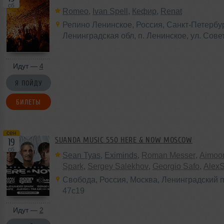
сб
Romeo
,
Ivan Spell
,
Кефир
,
Renat
Репино Ленинское
,
Россия
, Санкт-Петербур
Ленинградская обл,
п. Ленинское
, ул. Сове
Идут —
4
Я ПОЙДУ
БИЛЕТЫ
сен
SUANDA MUSIC 550 HERE & NOW MOSCOW
19
сб
Sean Tyas
,
Eximinds
,
Roman Messer
,
Aimoo
Spark
,
Sergey Salekhov
,
Georgio Safo
,
Alex
Свобода
,
Россия
,
Москва
, Ленинградский п
47с19
Идут —
2