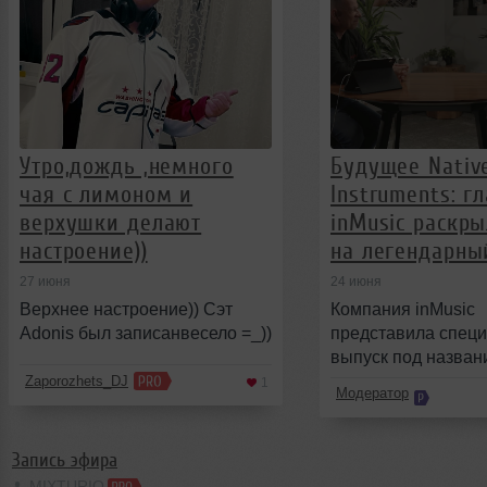
Утро,дождь ,немного
Будущее Nativ
чая с лимоном и
Instruments: г
верхушки делают
inMusic раскр
настроение))
на легендарны
27 июня
24 июня
Верхнее настроение)) Сэт
Компания inMusic
Adonis был записанвесело =_))
представила спец
выпуск под назван
&laquo;A Conversati
Zaporozhets_DJ
1
Модератор
Jack O&rsquo;Donne
in
Запись эфира
MIXTURIO