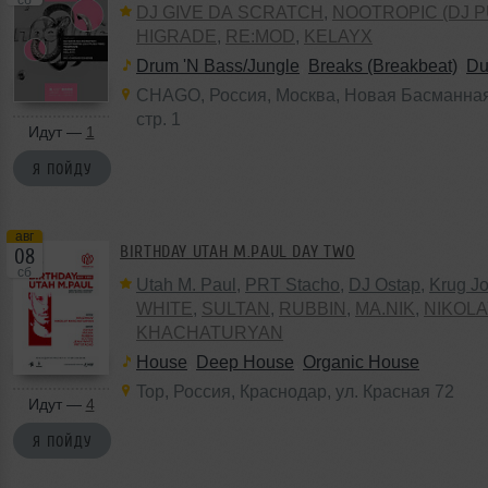
DJ GIVE DA SCRATCH
,
NOOTROPIC (DJ P
HIGRADE
,
RE:MOD
,
KELAYX
Drum 'N Bass/Jungle
,
Breaks (Breakbeat)
,
Du
CHAGO
,
Россия
,
Москва
, Новая Басманная
стр. 1
Идут —
1
Я ПОЙДУ
авг
BIRTHDAY UTAH M.PAUL DAY TWO
08
сб
Utah M. Paul
,
PRT Stacho
,
DJ Ostap
,
Krug J
WHITE
,
SULTAN
,
RUBBIN
,
MA.NIK
,
NIKOL
KHACHATURYAN
House
,
Deep House
,
Organic House
Top
,
Россия
,
Краснодар
,
ул. Красная 72
Идут —
4
Я ПОЙДУ