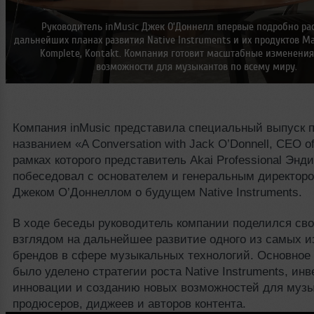
Руководитель inMusic Джек О’Доннелл впервые подробно рас
дальнейших планах развития Native Instruments и их продуктов Mas
Komplete, Kontakt. Компания готовит масштабные изменения
возможности для музыкантов по всему миру.
Компания inMusic представила специальный выпуск 
названием «A Conversation with Jack O’Donnell, CEO of
рамках которого представитель Akai Professional Энд
побеседовал с основателем и генеральным директоро
Джеком О’Доннеллом о будущем Native Instruments.
В ходе беседы руководитель компании поделился св
взглядом на дальнейшее развитие одного из самых и
брендов в сфере музыкальных технологий. Основное
было уделено стратегии роста Native Instruments, ин
инновации и созданию новых возможностей для музы
продюсеров, диджеев и авторов контента.