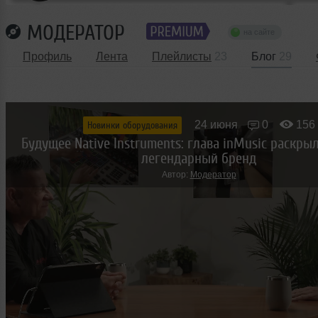
МОДЕРАТОР
на сайте
Профиль
Лента
Плейлисты
23
Блог
29
24 июня
0
156
Новинки оборудования
Будущее Native Instruments: глава inMusic раскры
легендарный бренд
Автор:
Модератор