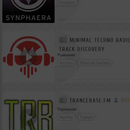
Ambient
MINIMAL TECHNO RADI
TRACK DISCOVERY
Румыния
0
/
0
Techno
Minimal Techno
0
/
0
TRANCEBASE.FM
Германия
Techno
Trance