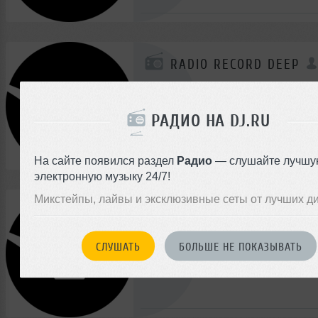
RADIO RECORD DEEP
Россия
Deep House
РАДИО НА DJ.RU
На сайте появился раздел
Радио
— слушайте лучшу
электронную музыку 24/7!
Микстейпы, лайвы и эксклюзивные сеты от лучших д
RADIO RECORD - RAP C
0
/
0
СЛУШАТЬ
БОЛЬШЕ НЕ ПОКАЗЫВАТЬ
Россия
Rap
Hip-Hop