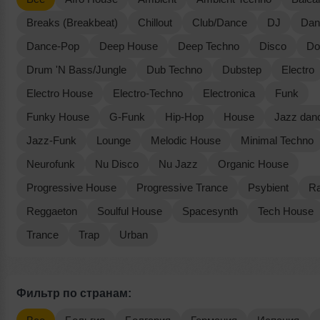
Breaks (Breakbeat)
Chillout
Club/Dance
DJ
Dan
Dance-Pop
Deep House
Deep Techno
Disco
Do
Drum 'N Bass/Jungle
Dub Techno
Dubstep
Electro
Electro House
Electro-Techno
Electronica
Funk
Funky House
G-Funk
Hip-Hop
House
Jazz dan
Jazz-Funk
Lounge
Melodic House
Minimal Techno
Neurofunk
Nu Disco
Nu Jazz
Organic House
Progressive House
Progressive Trance
Psybient
R
Reggaeton
Soulful House
Spacesynth
Tech House
Trance
Trap
Urban
Фильтр по странам: