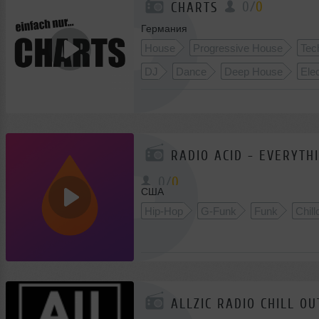
0
/
0
CHARTS
Германия
House
Progressive House
Tec
DJ
Dance
Deep House
Ele
Soulful House
Funky House
RADIO ACID - EVERYTHI
0
/
0
США
Hip-Hop
G-Funk
Funk
Chill
ALLZIC RADIO CHILL OU