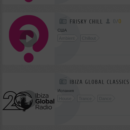
0
/
0
FRISKY CHILL
США
Ambient
Chillout
IBIZA GLOBAL CLASSICS
Испания
House
Trance
Dance