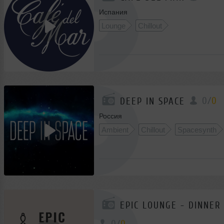
Испания
Lounge
Chillout
0
/
0
DEEP IN SPACE
Россия
Ambient
Chillout
Spacesynth
EPIC LOUNGE - DINNER