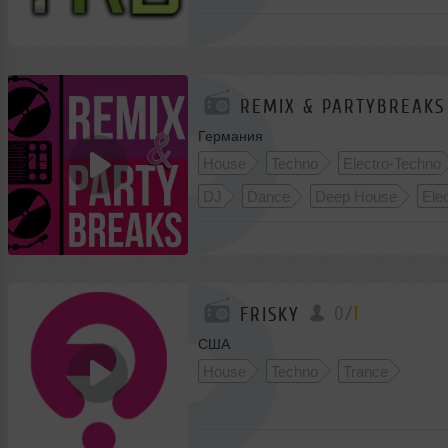
REMIX & PARTYBREAKS
Германия
House
Techno
Electro-Techno
DJ
Dance
Deep House
Ele
0
/
1
FRISKY
США
House
Techno
Trance