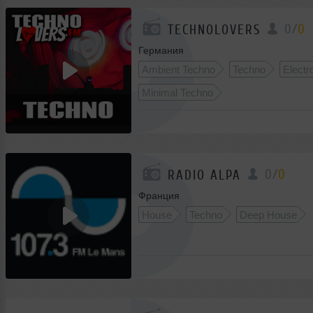
0
/
0
TECHNOLOVERS
Германия
Ambient Techno
Techno
Electr
Minimal Techno
0
/
0
RADIO ALPA
Франция
House
Techno
Deep House