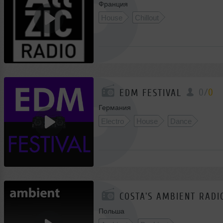
Франция
House
Chillout
0
/
0
EDM FESTIVAL
Германия
Electro
House
Dance
COSTA'S AMBIENT RADI
Польша