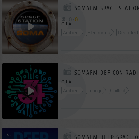
SOMAFM SPACE STATIO
0
/
0
США
Ambient
Electronica
Deep Tec
SOMAFM DEF CON RADI
США
Ambient
Lounge
Chillout
SOMAFM DEEP SPACE 