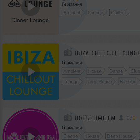
0
/
0
Германия
Ambient
Lounge
Chillout
IBIZA CHILLOUT LOUNG
Германия
Ambient
House
Dance
Clu
Lounge
Deep House
Balearic
0
/
0
HOUSETIME.FM
Германия
Electro
House
Deep House