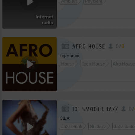
Ambient
Psybient
0
/
0
AFRO HOUSE
Германия
House
Tech House
Afro House
0
/
101 SMOOTH JAZZ
США
Jazz-Funk
Nu Jazz
Jazz danc