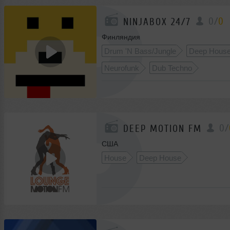
0
/
0
NINJABOX 24/7
Финляндия
Drum 'N Bass/Jungle
Deep Hous
Neurofunk
Dub Techno
0
/
DEEP MOTION FM
США
House
Deep House