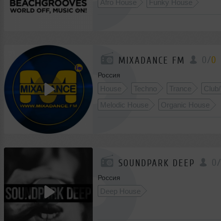
Afro House
Funky House
0
/
0
MIXADANCE FM
Россия
House
Techno
Trance
Club
Melodic House
Organic House
0
/
SOUNDPARK DEEP
Россия
Deep House