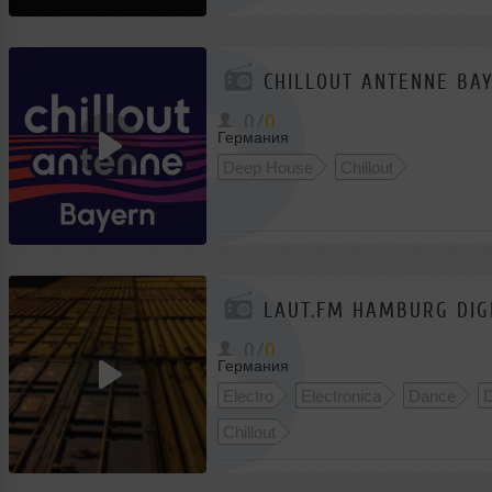
CHILLOUT ANTENNE BA
0
/
0
Германия
Deep House
Chillout
LAUT.FM HAMBURG DIG
0
/
0
Германия
Electro
Electronica
Dance
Chillout