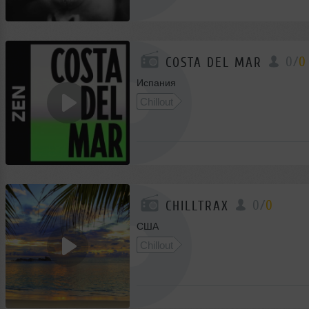
0
/
0
COSTA DEL MAR
Испания
Chillout
0
/
0
CHILLTRAX
США
Chillout