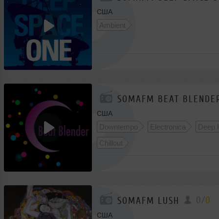
США
Ambient
SOMAFM BEAT BLENDE
США
Downtempo
Electronica
Deep 
Chillout
0
/
0
SOMAFM LUSH
США