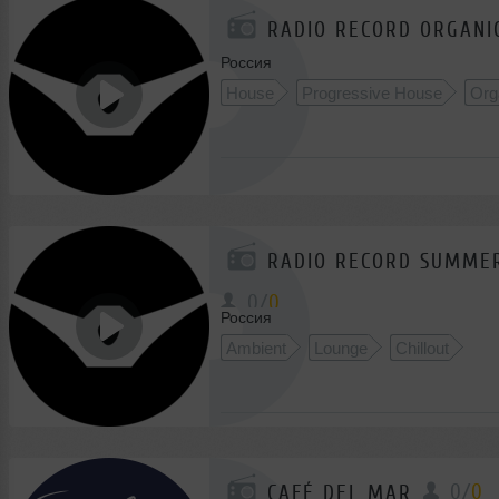
RADIO RECORD ORGANI
Россия
House
Progressive House
Org
RADIO RECORD SUMME
0
/
0
Россия
Ambient
Lounge
Chillout
0
/
0
CAFÉ DEL MAR