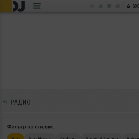
ВХ
РАДИО
Фильтр по стилям:
Все
Afro House
Ambient
Ambient Techno
Balear