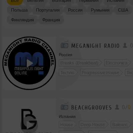
Все
Бельгия
Болгария
Германия
Испания
Польша
Португалия
Россия
Румыния
США
Финляндия
Франция
MEGANIGHT RADIO
Россия
Breaks (Breakbeat)
Electronica
Techno
Progressive House
Te
Progressive Trance
Dance-Pop
Deep House
Nu Disco
Deep T
0
/
0
BEACHGROOVES
Испания
House
Deep House
Balearic