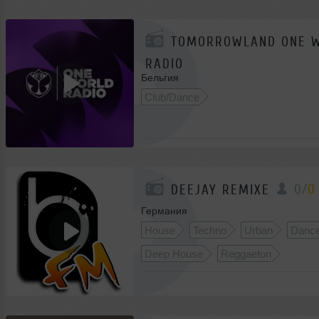
TOMORROWLAND ONE 
RADIO
Бельгия
0
/
0
Club/Dance
0
/
0
DEEJAY REMIXE
Германия
House
Techno
Urban
Danc
Deep House
Reggaeton