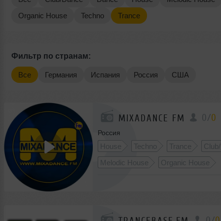
Organic House
Techno
Trance
Фильтр по странам:
Все
Германия
Испания
Россия
США
0
/
0
MIXADANCE FM
Россия
House
Techno
Trance
Club
Melodic House
Organic House
0
/
0
TRANCEBASE.FM