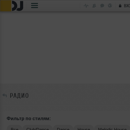
ВХ
РАДИО
Фильтр по стилям:
Все
Club/Dance
Dance
House
Melodic House