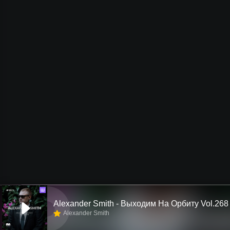
Ш
Alexander Smith - Выходим На Орбиту Vol.268
Alexander Smith