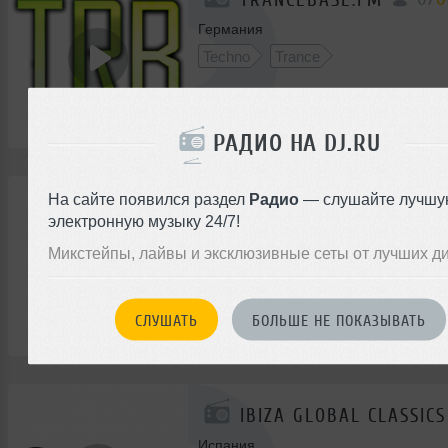
Германия
Techno
Trance
РАДИО НА DJ.RU
На сайте появился раздел
Радио
— слушайте лучшу
0
/
0
FRISKY
электронную музыку 24/7!
США
Микстейпы, лайвы и эксклюзивные сеты от лучших д
House
Techno
Trance
СЛУШАТЬ
БОЛЬШЕ НЕ ПОКАЗЫВАТЬ
IBIZA GLOBAL CLASSICS
Испания