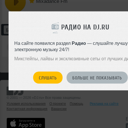
Mixadance Fm
РАДИО НА DJ.RU
БУДЕТ
БЫЛО
О СТАНЦИИ
СЛУШАТЕЛИ
На сайте появился раздел
Радио
— слушайте лучш
Mixadance Fm
электронную музыку 24/7!
Микстейпы, лайвы и эксклюзивные сеты от лучших д
СЛУШАТЬ
БОЛЬШЕ НЕ ПОКАЗЫВАТЬ
© 2001 — 2026 «DJ.ru» Все права защищены.
Условия использования
О проекте
Помощь
Реклама на сайте
Контактная информация
Вакансии
Б