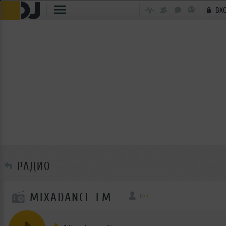
ВХ
РАДИО
MIXADANCE FM
0
/
1