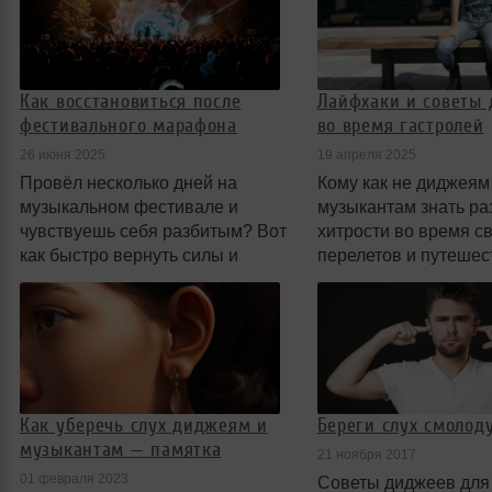
записями с финала сета.
главным призом бо
€3,000 и шансом по
ремикс-EP.
Как восстановиться после
Лайфхаки и советы
фестивального марафона
во время гастролей
26 июня 2025
19 апреля 2025
Провёл несколько дней на
Кому как не диджеям
музыкальном фестивале и
музыкантам знать р
чувствуешь себя разбитым? Вот
хитрости во время с
как быстро вернуть силы и
перелетов и путешес
прийти в норму.
Как уберечь слух диджеям и
Береги слух смолоду
музыкантам — памятка
21 ноября 2017
01 февраля 2023
Советы диджеев для