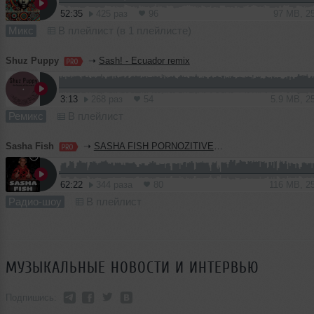
52:35
425 раз
96
97 MB, 2
Микс
В плейлист (в 1 плейлисте)
Shuz Puppy
➝
Sash! - Ecuador remix
3:13
268 раз
54
5.9 MB, 2
Ремикс
В плейлист
Sasha Fish
➝
SASHA FISH PORNOZITIVE MIX 02.08
62:22
344 раза
80
116 MB, 2
Радио-шоу
В плейлист
МУЗЫКАЛЬНЫЕ НОВОСТИ И ИНТЕРВЬЮ
Подпишись: