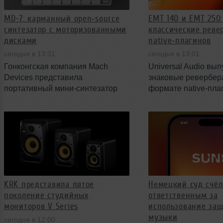
MD-7: карманный open‑source
EMT 140 и EMT 250:
синтезатор с моторизованными
классические реве
дисками
native‑плагинов
сегодня в 13:31
сегодня в 13:01
Гонконгская компания Mach
Universal Audio вып
Devices представила
знаковые ревербер
портативный мини‑синтезатор
формате native‑пла
MD-7 с открытой прошивкой и
140 Classic Plate Re
необычными моторизованными
UAD EMT 250 Classic
контроллерами. Устройство
Reverb. Компания п
сочетает тактильную обратную
точную эмуляцию о
связь, компактную клавиатуру и
устройств и вводит
набор разъёмов для работы в
условия стартовой 
мобильных сетапах; продажи
подписки.
начнутся в сентябре 2026 года по
KRK представила пятое
Немецкий суд счёл
цене £303.00.
поколение студийных
ответственным за
мониторов V Series
использование за
музыки
сегодня в 12:00