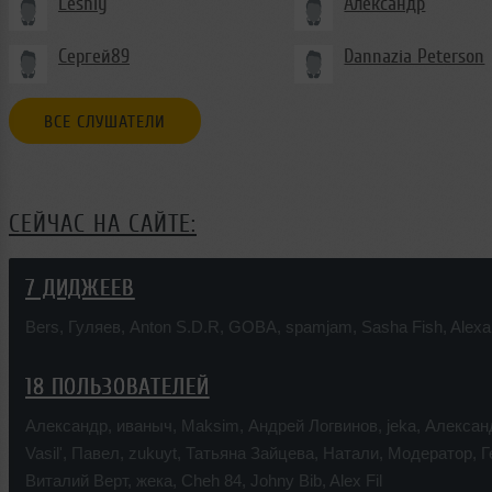
Leshiy
Александр
Сергей89
Dannazia Peterson
ВСЕ СЛУШАТЕЛИ
СЕЙЧАС НА САЙТЕ:
7 ДИДЖЕЕВ
Bers
,
Гуляев
,
Anton S.D.R
,
GOBA
,
spamjam
,
Sasha Fish
,
Alexa
18 ПОЛЬЗОВАТЕЛЕЙ
Александр
,
иваныч
,
Maksim
,
Андрей Логвинов
,
jeka
,
Алексан
Vasil'
,
Павел
,
zukuyt
,
Татьяна Зайцева
,
Натали
,
Модератор
,
Г
Виталий Верт
,
жека
,
Cheh 84
,
Johny Bib
,
Alex Fil