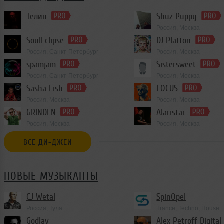
Телин
Shuz Puppy
Россия, Москва
Progressive Trance
SoulEclipse
DJ Platton
Россия, Санкт-Петербург
Россия, Москва
spamjam
Sistersweet
Россия, Санкт-Петербург
Россия, Москва
Club/Dance
Sasha Fish
FOCUS
Россия, Москва
Россия, Москва
House
,
Deep House
,
Deep Techno
GRINDEN
Alaristar
Россия, Москва
Россия, Москва
House
,
Trance
ВСЕ ДИ-ДЖЕИ
НОВЫЕ МУЗЫКАНТЫ
CJ Wetal
SpinOpel
Россия, Тула
Trance
,
Techno
,
House
Godlav
Alex Petroff Digital