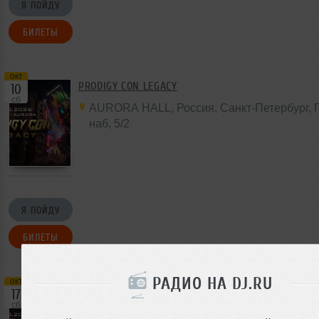
Я ПОЙДУ
БИЛЕТЫ
окт
PRODIGY CON LEGACY
10
сб
AURORA HALL
,
Россия
, Санкт-Петербург,
наб,
5/2
Я ПОЙДУ
БИЛЕТЫ
РАДИО НА DJ.RU
окт
PRODIGY CON LEGACY
17
сб
BASE
,
Россия
,
Москва
,
Орджоникидзе
,
11с