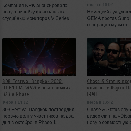
вчера в 16:02
Компания KRK анонсировала
новую линейку флагманских
Немецкий суд удовл
студийных мониторов V Series
GEMA против Suno 
пятого поколения. В серию
генерации музыки
вошли три модели с улучшенной
искусственным инте
беспроводной системой
усиливает давление
управления и конструктивными
прозрачность в инд
изменениями, направленными
Решение ставит под
на точность воспроизведения.
только отдельные тр
практику верифика
материалов, испол
при обучении и ген
808 Festival Bangkok 2026:
Chase & Status пр
музыки.
ILLENIUM, W&W и два громких
клип на «Disgruntl
B2B в Phase 1
IRAH
вчера в 14:12
вчера в 13:42
808 Festival Bangkok подтвердил
Chase & Status опу
первую волну участников на два
видеоклип на «Disg
дня в октябре: в Phase 1
новую совместную р
заявлены ILLENIUM, W&W, Argy,
Hus и IRAH. Релиз 