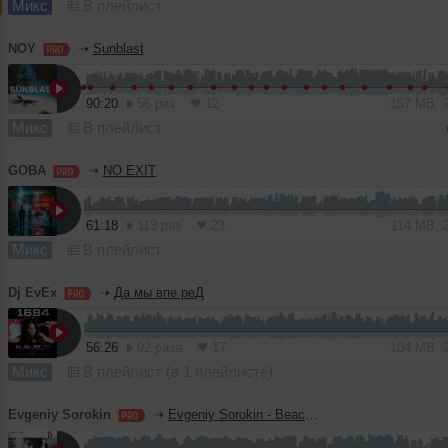
Микс
В плейлист
NOY
➝
Sunblast
90:20
56 раз
12
167 MB, 
Микс
В плейлист
GOBA
➝
NO EXIT
61:18
113 раз
23
114 MB, 
Микс
В плейлист
Dj EvEx
➝
Да мы впе реД
56:26
92 раза
17
104 MB, 
Микс
В плейлист (в 1 плейлисте)
Evgeniy Sorokin
➝
Evgeniy Sorokin - BeachGrooves Sessions 185