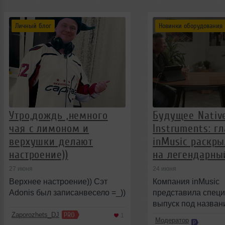
Личный блог
Новинки оборудования
Утро,дождь ,немного
Будущее Nativ
чая с лимоном и
Instruments: г
верхушки делают
inMusic раскр
настроение))
на легендарны
27 июня
24 июня
Верхнее настроение)) Сэт
Компания inMusic
Adonis был записанвесело =_))
представила спец
выпуск под назван
&laquo;A Conversati
Zaporozhets_DJ
1
Модератор