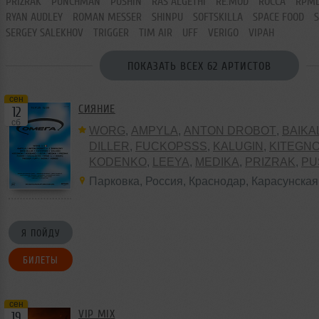
PRIZRAK
PUNCHMAN
PUSHIN
RAS ALGETHI
RE:MOD
ROCCA
RPM
RYAN AUDLEY
ROMAN MESSER
SHINPU
SOFTSKILLA
SPACE FOOD
SERGEY SALEKHOV
TRIGGER
TIM AIR
UFF
VERIGO
VIPAH
ПОКАЗАТЬ ВСЕХ 62 АРТИСТОВ
сен
СИЯНИЕ
12
сб
WORG
,
AMPYLA
,
ANTON DROBOT
,
BAIKA
DILLER
,
FUCKOPSSS
,
KALUGIN
,
KITEGN
KODENKO
,
LEEYA
,
MEDIKA
,
PRIZRAK
,
PU
ALGETHI
,
RPMD
,
SHINPU
,
TRIGGER
,
UFF
Парковка
,
Россия
,
Краснодар
,
Карасунская
VERIGO
Я ПОЙДУ
БИЛЕТЫ
сен
VIP MIX
19