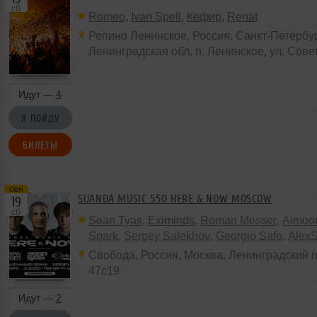
сб
Romeo
,
Ivan Spell
,
Кефир
,
Renat
Репино Ленинское
,
Россия
, Санкт-Петербур
Ленинградская обл,
п. Ленинское
, ул. Сове
Идут —
4
Я ПОЙДУ
БИЛЕТЫ
сен
SUANDA MUSIC 550 HERE & NOW MOSCOW
19
сб
Sean Tyas
,
Eximinds
,
Roman Messer
,
Aimoo
Spark
,
Sergey Salekhov
,
Georgio Safo
,
Alex
Свобода
,
Россия
,
Москва
, Ленинградский п
47с19
Идут —
2