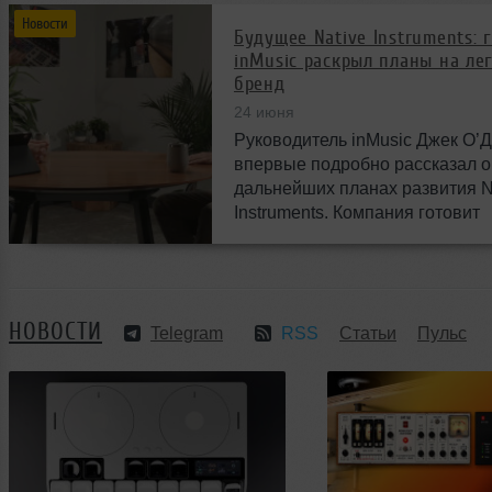
Новости
Будущее Native Instruments: 
inMusic раскрыл планы на ле
бренд
24 июня
Руководитель inMusic Джек О’
впервые подробно рассказал о
дальнейших планах развития N
Instruments. Компания готовит
масштабные изменения и нов
возможности для музыкантов п
миру.
НОВОСТИ
Telegram
RSS
Статьи
Пульс