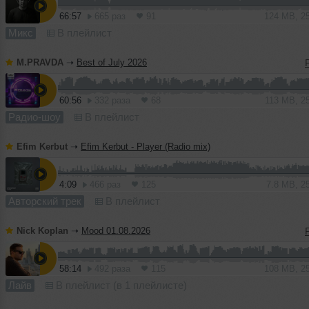
66:57
665 раз
91
124 MB, 2
Микс
В плейлист
M.PRAVDA
➝
Best of July 2026
60:56
332 раза
68
113 MB, 2
Радио-шоу
В плейлист
Efim Kerbut
➝
Efim Kerbut - Player (Radio mix)
4:09
466 раз
125
7.8 MB, 2
Авторский трек
В плейлист
Nick Koplan
➝
Mood 01.08.2026
58:14
492 раза
115
108 MB, 2
Лайв
В плейлист (в 1 плейлисте)