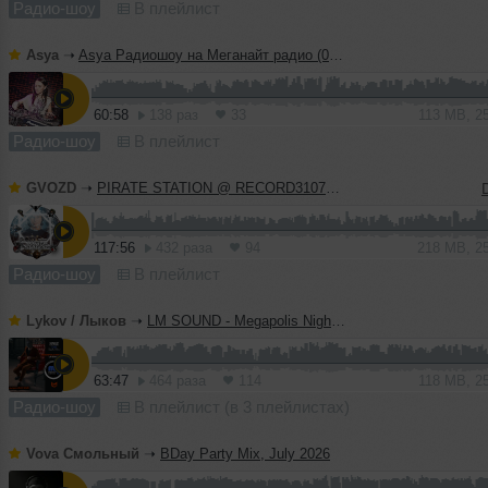
Радио-шоу
В плейлист
Asya
➝
Asya Радиошоу на Меганайт радио (04.08.26)
60:58
138 раз
33
113 MB, 2
Радио-шоу
В плейлист
GVOZD
➝
PIRATE STATION @ RECORD31072026 #1290
117:56
432 раза
94
218 MB, 2
Радио-шоу
В плейлист
Lykov / Лыков
➝
LM SOUND - Megapolis Night 28.07.2026
63:47
464 раза
114
118 MB, 2
Радио-шоу
В плейлист (в 3 плейлистах)
Vova Смольный
➝
BDay Party Mix, July 2026