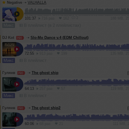
Negative
➝
VALHALLA
2
101:37
716 раз
162
188 MB, 2
Микс
В плейлист (в 2 плейлистах)
DJ Kot
➝
Slo-Mo Dance v.4 (EDM Chillout)
72:55
913 раз
199
135 MB, 2
Микс
В плейлист
Гуляев
➝
The ghost ship
64:13
257 раз
57
119 MB, 2
Микс
В плейлист
Гуляев
➝
The ghost ship2
60:06
68 раз
21
111 MB, 