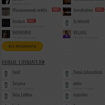
Россия, Ливны
Trance
Музыкальный лейбл iN-RecordZ
loveoleglove
Bordack
Dj WizneD
Великобритания, Глазго
МАРИЛИНА
VILLATIC
Россия, Ярославль
Россия, Астрахань
ВСЕ МУЗЫКАНТЫ
НОВЫЕ СЛУШАТЕЛИ
Vasil'
Pania Zahmatkesh
Татьяна
aleks
Россия, Самара
Россия, Рязань
Vasy Lobkov
stanislav