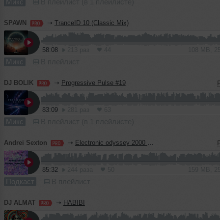
Микс
В плейлист (в 1 плейлисте)
SPAWN
➝
TranceID 10 (Classic Mix)
58:08
213 раз
44
108 MB, 2
Микс
В плейлист
DJ BOLIK
➝
Progressive Pulse #19
83:09
281 раз
63
Микс
В плейлист (в 1 плейлисте)
Andrei Sexton
➝
Electronic odyssey 2000 part.5
85:32
244 раза
50
159 MB, 2
Подкаст
В плейлист
DJ ALMAT
➝
HABIBI