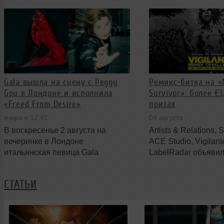
Ben Nicky и два ожидаемых B2B-
июля на лейбле War
сета. Организаторы вернули
сопровождает сери
фестиваль в привычное место и
коллабораций дуэта 
обещают новые объявления в
ближайшее время.
Gala вышла на сцену с Peggy
Ремикс-битва на «
Gou в Лондоне и исполнила
Survivor»: более €3
«Freed From Desire»
призах
вчера в 12:41
04 августа
В воскресенье 2 августа на
Artists & Relations, 
вечеринке в Лондоне
ACE Studio, Vigilant
итальянская певица Gala
LabelRadar объяви
неожиданно присоединилась к
международный рем
Peggy Gou и вместе с ней
на трек Vigilante «M
СТАТЬИ
исполнила «Freed From Desire».
Survivor». Участник
Моменты выступления
предлагают свобод
появились в сети — артисты и
интерпретацию в л
организаторы поделились
— от techno до drum