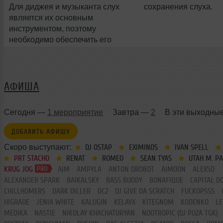
Для диджея и музыканта слух
сохранения слуха.
является их основным
инструментом, поэтому
необходимо обеспечить его
правильный уход и защиту.
АФИША
Сегодня —
1 мероприятие
Завтра —
2
В эти выходны
ДОБАВИТЬ АФИШУ
Скоро выступают:
DJ OSTAP
EXIMINDS
IVAN SPELL
PRT STACHO
RENAT
ROMEO
SEAN TYAS
UTAH M. P
KRUG JOG
AIM
AMPYLA
ANTON DROBOT
AIMOON
ALEXSO
ALEXANDER SPARK
BAIKALSKY
BASS BUDDY
BONAFIQUE
CAPITAL D
CHILLHOMERS
DARK DILLER
DC2
DJ GIVE DA SCRATCH
FUCKOPSSS
HIGRADE
JENIA WHITE
KALUGIN
KELAYX
KITEGNOM
KODENKO
LE
MEDIKA
NASTIE
NIKOLAY KHACHATURYAN
NOOTROPIC (DJ PUZA TGK)