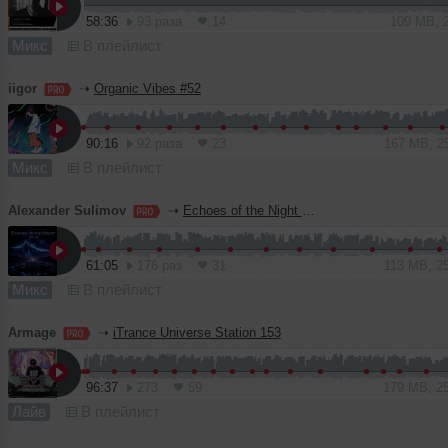
58:36
93 раза
14
109 MB, 
Микс
В плейлист
iigor
➝
Organic Vibes #52
90:16
92 раза
23
167 MB, 2
Микс
В плейлист
Alexander Sulimov
➝
Echoes of the Night — Vol. 32
61:05
176 раз
31
113 MB, 2
Микс
В плейлист
Armage
➝
iTrance Universe Station 153
96:37
273
59
179 MB, 2
Лайв
В плейлист