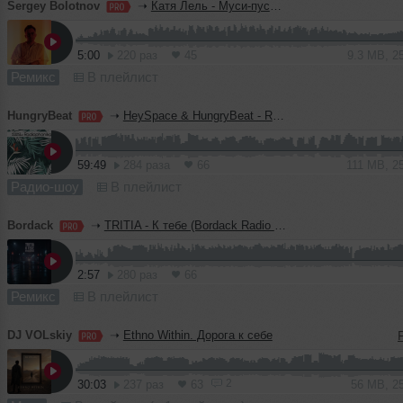
Sergey Bolotnov
➝
Катя Лель - Муси-пуси (Sergey Bolotnov Blend)
5:00
220 раз
45
9.3 MB, 2
Ремикс
В плейлист
HungryBeat
➝
HeySpace & HungryBeat - Radiophonika #228
59:49
284 раза
66
111 MB, 2
Радио-шоу
В плейлист
Bordack
➝
TRITIA - К тебе (Bordack Radio Edit)
2:57
280 раз
66
Ремикс
В плейлист
DJ VOLskiy
➝
Ethno Within. Дорога к себе
2
30:03
237 раз
63
56 MB, 2