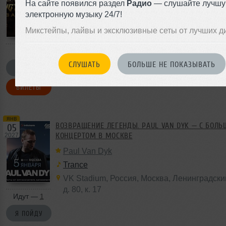
На сайте появился раздел
Радио
— слушайте лучш
электронную музыку 24/7!
Микстейпы, лайвы и эксклюзивные сеты от лучших д
СЛУШАТЬ
БОЛЬШЕ НЕ ПОКАЗЫВАТЬ
Я ПОЙДУ
БИЛЕТЫ
янв
ВОЗВРАЩЕНИЕ ЛЕГЕНДЫ. PAUL VAN DYK — С БОЛ
05
КОНЦЕРТОМ В МОСКВЕ
2027
Paul Van Dyk
Trance
VK Stadium
,
Россия
,
Москва
, Ленинградски
д. 80
,
к. 17
Идут —
1
Я ПОЙДУ