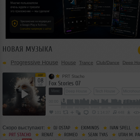
НОВАЯ МУЗЫКА
Progressive House
House
Trance
Club/Dance
Deep Ho
авг
PRT Stacho
08
Fox Stories 07
сб
Микс
Deep House
Tech House
Microhou
00:00
</>
101
1:14:37
448
Скоро выступают:
DJ OSTAP
EXIMINDS
IVAN SPELL
PRT STACHO
RENAT
ROMEO
SEAN TYAS
UTAH M. P