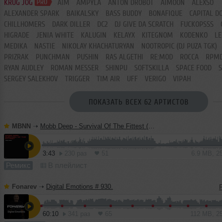
KRUG JOG
AIM
AMPYLA
ANTON DROBOT
AIMOON
ALEXSO
ALEXANDER SPARK
BAIKALSKY
BASS BUDDY
BONAFIQUE
CAPITAL D
CHILLHOMERS
DARK DILLER
DC2
DJ GIVE DA SCRATCH
FUCKOPSSS
HIGRADE
JENIA WHITE
KALUGIN
KELAYX
KITEGNOM
KODENKO
LE
MEDIKA
NASTIE
NIKOLAY KHACHATURYAN
NOOTROPIC (DJ PUZA TGK)
PRIZRAK
PUNCHMAN
PUSHIN
RAS ALGETHI
RE:MOD
ROCCA
RPM
RYAN AUDLEY
ROMAN MESSER
SHINPU
SOFTSKILLA
SPACE FOOD
SERGEY SALEKHOV
TRIGGER
TIM AIR
UFF
VERIGO
VIPAH
ПОКАЗАТЬ ВСЕХ 62 АРТИСТОВ
MBNN
➝
Mobb Deep - Survival Of The Fittest (MBNN 2026 Remix)
3:43
230 раз
51
6.9 MB, 2
Ремикс
В плейлист
Fonarev
➝
Digital Emotions # 930.
60:10
341 раз
65
112 MB, 2