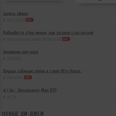
Jack O&rsquo;Donne
in
Запись эфира
MIXTURIO
ДоброВеста «Чур меня»: как заговор стал песней
Музыкальный лейбл iN-RecordZ
Эволюция хип-хопа
SERJKO
Друзья, собираю треки в стиле Afro House.
Dima Isay
al l bo - Renaissance Man (EP)
al | bo
НОВЫЕ ДИ-ДЖЕИ