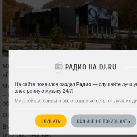
МНОГОФУНКЦИОНАЛЬНЫЙ КОНЦЕРТНЫЙ К
РАДИО НА DJ.RU
«РОЗА ХОЛЛ»
На сайте появился раздел
Радио
— слушайте лучшу
Многофункциональный концертный комплекс "
электронную музыку 24/7!
– современная площадка, оснащенная перед
Микстейпы, лайвы и эксклюзивные сеты от лучших д
оборудованием и отвечающая мировым станд
Общая площадь – более 10 000 кв. м.
СЛУШАТЬ
БОЛЬШЕ НЕ ПОКАЗЫВАТЬ
Вместимость большого зала до 2 500 человек,
до 2 000 человек.