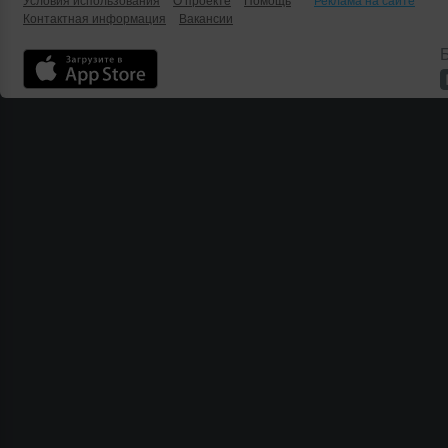
Условия использования
О проекте
Помощь
Реклама на сайте
Контактная информация
Вакансии
Б