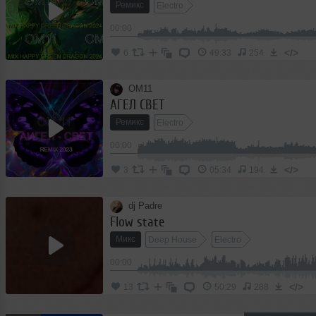
Ремикс
Electro
00:00
</>
6
49:33
254
OM11
АГЕЛ СВЕТ
Ремикс
Electro
00:00
</>
3
05:34
194
dj Padre
Flow state
Микс
Deep House
Electro
00:00
</>
13
50:29
288