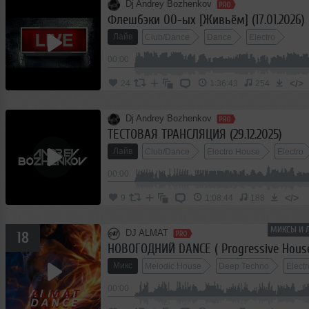
Dj Andrey Bozhenkov
Флешбэки 00-ых [Живьём] (17.01.2026)
Лайв
Club/Dance
Dance
Electro
00:00
</>
24
1:36:43
254
Dj Andrey Bozhenkov
ТЕСТОВАЯ ТРАНСЛЯЦИЯ (29.12.2025)
Лайв
Club/Dance
Electro House
Electro
00:00
</>
9
1:08:44
188
МИКСЫ И Л
DJ ALMAT
18
Микс
Melodic House
Deep Techno
Electr
00:00