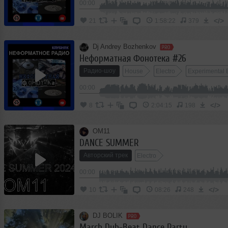
00:00
</>
21
1:58:22
379
Dj Andrey Bozhenkov
Неформатная Фонотека #26
Радио-шоу
House
Electro
Experimental 
00:00
</>
8
2:04:15
198
OM11
DANCE SUMMER
Авторский трек
Electro
00:00
</>
10
08:26
248
DJ BOLIK
March Dub-Beat Dance Party