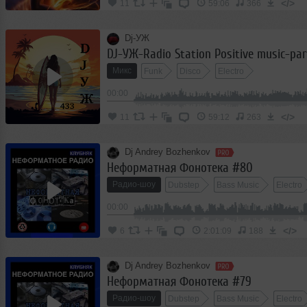
</>
11
59:06
366
Dj-УЖ
Микс
Funk
Disco
Electro
00:00
</>
11
59:12
263
Dj Andrey Bozhenkov
Неформатная Фонотека #80
Радио-шоу
Dubstep
Bass Music
Electro
00:00
</>
6
2:01:09
188
Dj Andrey Bozhenkov
Неформатная Фонотека #79
Радио-шоу
Dubstep
Bass Music
Electro