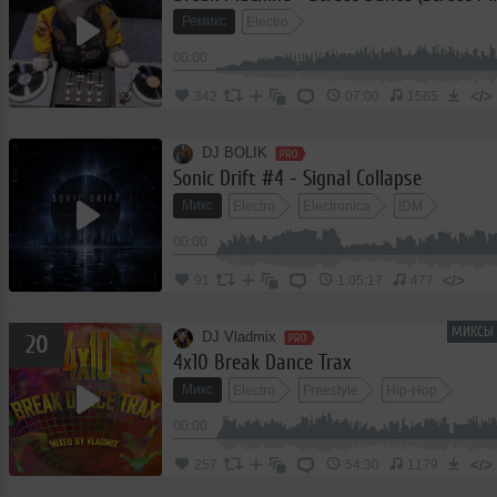
Ремикс
Electro
00:00
</>
342
07:00
1565
DJ BOLIK
Sonic Drift #4 - Signal Collapse
Микс
Electro
Electronica
IDM
00:00
</>
91
1:05:17
477
МИКСЫ 
DJ Vladmix
20
4x10 Break Dance Trax
Микс
Electro
Freestyle
Hip-Hop
00:00
</>
257
54:30
1179