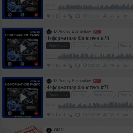
00:00
</>
3
2:02:36
165
Dj Andrey Bozhenkov
Неформатная Фонотека #78
Радио-шоу
Dubstep
Bass Music
Electro
00:00
</>
4
2:00:00
176
Dj Andrey Bozhenkov
Неформатная Фонотека #77
Радио-шоу
Dubstep
Bass Music
Electro
00:00
</>
3
2:02:35
132
OM11