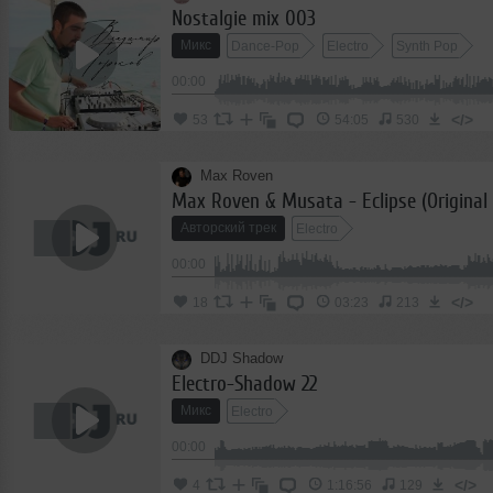
Nostalgie mix 003
Микс
Dance-Pop
Electro
Synth Pop
00:00
</>
53
54:05
530
Max Roven
Max Roven & Musata - Eclipse (Original
Авторский трек
Electro
00:00
</>
18
03:23
213
DDJ Shadow
Electro-Shadow 22
Микс
Electro
00:00
</>
4
1:16:56
129