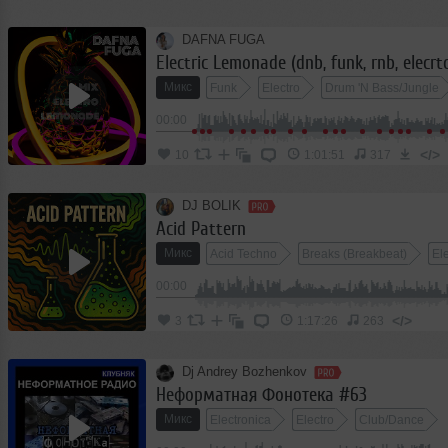
DAFNA FUGA
Electric Lemonade (dnb, funk, rnb, elecrto
Микс
Funk
Electro
Drum 'N Bass/Jungle
00:00
</>
10
1:01:51
317
DJ BOLIK
Acid Pattern
Микс
Acid Techno
Breaks (Breakbeat)
El
00:00
</>
3
1:17:26
263
Dj Andrey Bozhenkov
Неформатная Фонотека #63
Микс
Electronica
Electro
Club/Dance