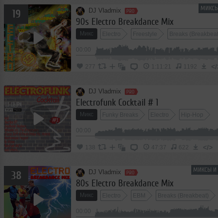
МИКСЫ
DJ Vladmix
19
90s Electro Breakdance Mix
Микс
Electro
Freestyle
Breaks (Breakbeat
00:00
</
277
1:11:21
1192
DJ Vladmix
Electrofunk Cocktail # 1
Микс
Funky Breaks
Electro
Hip-Hop
00:00
</>
138
47:37
622
МИКСЫ И 
DJ Vladmix
38
80s Electro Breakdance Mix
Микс
Electro
EBM
Breaks (Breakbeat)
00:00