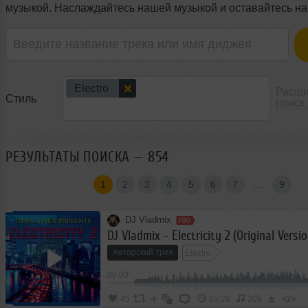
музыкой. Наслаждайтесь нашей музыкой и оставайтесь на 
Electro
Расш
Стиль
поиск
РЕЗУЛЬТАТЫ ПОИСКА — 854
1
2
3
4
5
6
7
...
9
DJ Vladmix
DJ Vladmix - Electricity 2 (Original Versio
Авторский трек
Electro
00:00
</>
45
05:29
209