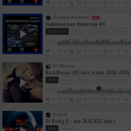
</>
10
1:59:40
246
Dj Andrey Bozhenkov
Неформатная Фонотека #4
Радио-шоу
Electro
Club/Dance
Trance
00:00
</>
11
1:47:17
211
DJ NitroLisa
Back2Basics (30 best tracks 2006-2010)
Микс
House
Electro
Progressive House
00:00
</>
16
2:44:55
133
Kosty D
DJ Kosty_D - mix 28.10.2022 side 1
Микс
Electro