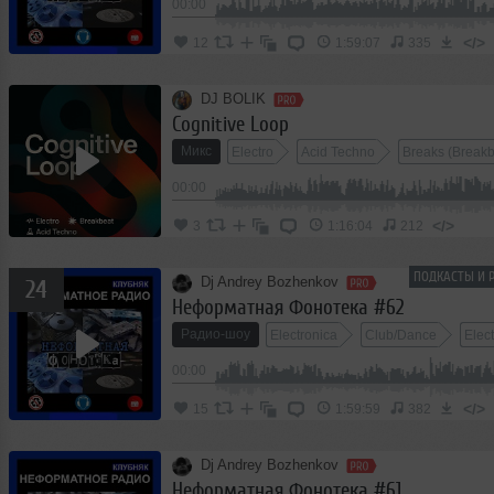
00:00
</>
12
1:59:07
335
DJ BOLIK
Cognitive Loop
Микс
Electro
Acid Techno
Breaks (Breakb
00:00
</>
3
1:16:04
212
ПОДКАСТЫ И 
Dj Andrey Bozhenkov
24
Неформатная Фонотека #62
Радио-шоу
Electronica
Club/Dance
Elec
00:00
</>
15
1:59:59
382
Dj Andrey Bozhenkov
Неформатная Фонотека #61