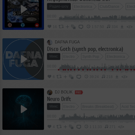
Радио-шоу
Electronica
Club/Dance
Elec
00:00
</>
16
1:57:50
334
DAFNA FUGA
Disco Goth (synth pop, electronica)
Микс
Electro
Synth Pop
Electronica
00:00
</>
6
39:24
218
DJ BOLIK
Neuro Drift
Микс
Electro
Breaks (Breakbeat)
Acid Te
00:00
</>
4
1:11:33
271