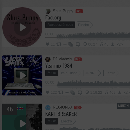
Shuz Puppy
Factory
Авторский трек
Electro
00:00
</>
11
06:27
45
DJ Vladmix
Yearmix 1984
Микс
Italo Disco
Hi-NRG
Electro
00:00
</>
122
1:19:22
469
МИКСЫ 
REGION50
46
KART BREAKER
Микс
Electro