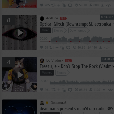
</>
205
54:18
888
МИКСЫ И 
AddLine
71
Optical Glitch (Downtempo&Electronica 
Микс
Electro
Downtempo
00:00
</>
99
46:35
446
ТРЕКИ И
DJ Vladmix
21
Freestyle - Don't Stop The Rock (Vladmix
Ремикс
Electro
00:00
</>
261
05:34
1137
Deadmau5