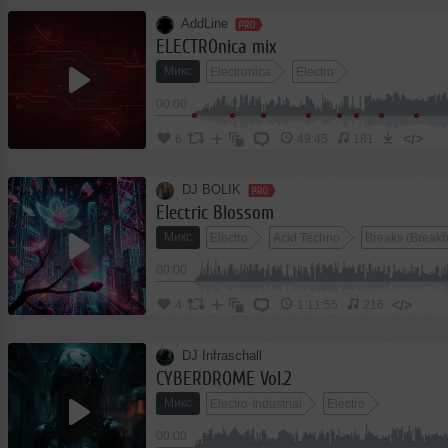
AddLine
ELECTROnica mix
Микс
Electronica
Electro
00:00
</>
6
49:45
181
DJ BOLIK
Electric Blossom
Микс
Electro
Acid Techno
Breaks (Breakb
00:00
</>
4
1:11:55
216
DJ Infraschall
CYBERDROME Vol.2
Микс
Electro-Industrial
Electro
00:00