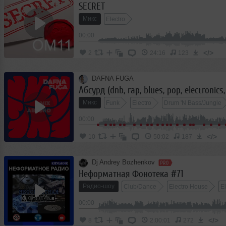
SECRET
Микс
Electro
00:00
</>
2
24:16
123
DAFNA FUGA
Абсурд (dnb, rap, blues, pop, electronics
Микс
Funk
Electro
Drum 'N Bass/Jungle
00:00
</>
10
50:02
187
Dj Andrey Bozhenkov
Неформатная Фонотека #71
Радио-шоу
Club/Dance
Electro House
El
00:00
</>
8
2:00:01
272