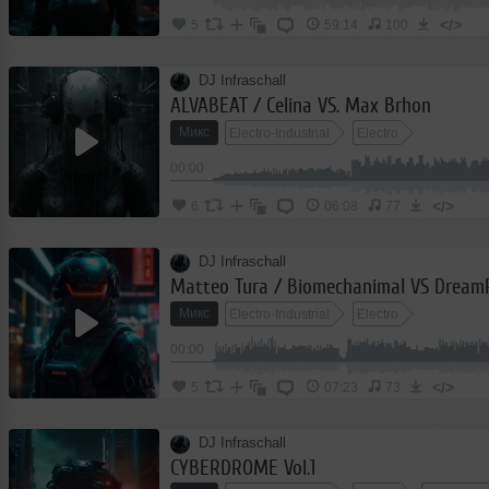
</>
5
59:14
100
DJ Infraschall
ALVABEAT / Celina VS. Max Brhon
Микс
Electro-Industrial
Electro
00:00
</>
6
06:08
77
DJ Infraschall
Matteo Tura / Biomechanimal VS Dream
Микс
Electro-Industrial
Electro
00:00
</>
5
07:23
73
DJ Infraschall
CYBERDROME Vol.1