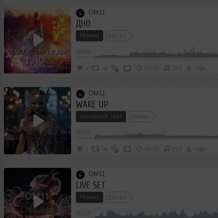
OM11
ДНО
Ремикс
Electro
00:00
</>
9
04:55
183
OM11
WAKE UP
Авторский трек
Electro
00:00
</>
7
06:39
224
OM11
LIVE SET
Ремикс
Electro
00:00