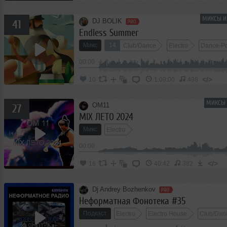
МИКСЫ И
DJ BOLIK
41
Endless Summer
Микс
14
Club/Dance
Electro
Dance-P
00:00
</>
10
1:09:00
498
МИКСЫ 
OM11
27
MIX ЛЕТО 2024
Микс
Electro
00:00
</>
16
40:42
382
Dj Andrey Bozhenkov
Неформатная Фонотека #35
Подкаст
Electro
Electro House
Club/Dan