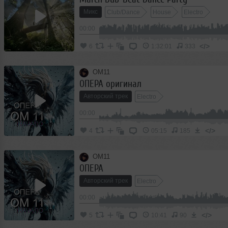
Микс
Club/Dance
House
Electro
00:00
</>
6
1:32:01
333
OM11
ОПЕРА оригинал
Авторский трек
Electro
00:00
</>
4
05:15
185
OM11
ОПЕРА
Авторский трек
Electro
00:00
</>
5
10:41
90