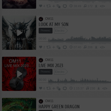
</>
4
38:49
172
OM11
LOOK AT MY SON
Ремикс
Electro
00:00
</>
2
07:40
206
OM11
LIVE MIX 2023
Ремикс
Electro
00:00
</>
6
1:15:37
230
OM11
HAPPY GREEN DRAGON