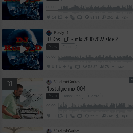
00:00
</>
14
51:31
251
Kosty D
DJ Kosty_D - mix 28.10.2022 side 2
Микс
Electro
00:00
</>
8
58:37
78
М
VladimirGorkov
31
Nostalgie mix 004
Микс
Dance-Pop
Electro
00:00
</>
71
55:29
768
VladimirGorkov