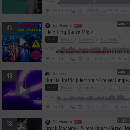
00:00
</>
160
55:21
653
МИКСЫ 
DJ Vladmix
35
Electricity Dance Mix 2
Микс
Electro
Freestyle
Nu Breaks
00:00
</>
241
1:18:24
966
МИКСЫ 
DJ Hood
48
Out Da Traffic (Electronic/House/Jungle 
Микс
Electro
Electro House
Drum 'N Bass
00:00
</>
168
28:10
793
ТРЕКИ 
DJ Vladmix
18
Break Machine - Street Dance (Street Mi