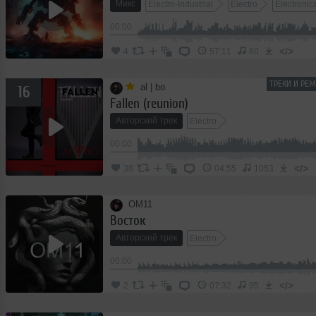
Микс
Electro-Industrial
Electro
Electronic
00:00
</>
4
57:11
80
ТРЕКИ И РЕ
al | bo
16
Fallen (reunion)
Авторский трек
Electro
00:00
</>
38
04:55
1053
OM11
Восток
Авторский трек
Electro
00:00
</>
2
07:32
95