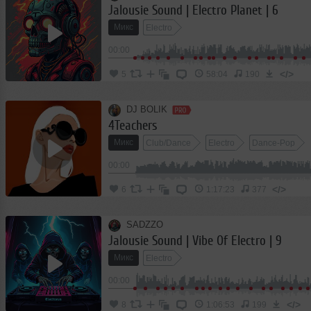
Jalousie Sound | Electro Planet | 6
Микс
Electro
00:00
</>
5
58:04
190
DJ BOLIK
4Teachers
Микс
Club/Dance
Electro
Dance-Pop
00:00
</>
6
1:17:23
377
SADZZO
Jalousie Sound | Vibe Of Electro | 9
Микс
Electro
00:00
</>
8
1:06:53
199