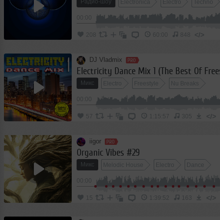
Радио-шоу
Electronica
Electro
Techno
00:00
</>
208
60:00
848
DJ Vladmix
Electricity Dance Mix 1 (The Best Of Fre
Микс
Electro
Freestyle
Nu Breaks
00:00
</>
57
1:15:57
305
iigor
Organic Vibes #29
Микс
Melodic House
Electro
Dance
00:00
</>
15
1:39:52
163