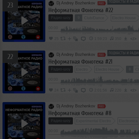
ПОДКАСТЫ И РАДИ
Dj Andrey Bozhenkov
23
Неформатная Фонотека #22
Радио-шоу
9
Club/Dance
Electro House
00:00
</>
25
1:59:23
350
ПОДКАСТЫ И РАДИ
Dj Andrey Bozhenkov
22
Неформатная Фонотека #21
Радио-шоу
8
Electro
Electro House
C
00:00
</>
24
2:01:56
220
Dj Andrey Bozhenkov
Неформатная Фонотека #8
Радио-шоу
Experimental Electro
Electronica
00:00