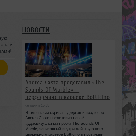
НОВОСТИ
ную
ксы и
нами!
Andrea Casta представил «The
Sounds Of Marble» —
перформанс в карьере Botticino
сегодня в 15:05
Итальянский скрипач, диджей и продюсер
Andrea Casta представил новый
аудиовизуальный проект The Sounds Of
Marble, записанный внутри действующего
мраморного карьера Botticino в провинции