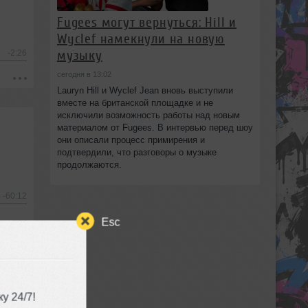
Fugees могут вернуться: Hill и
Wyclef намекнули на новую
музыку
-2:26
сегодня в 13:02
Lauryn Hill и Wyclef Jean вновь выступили
вместе на британской площадке и не
исключили возможность работы над новым
материалом от Fugees. В интервью перед шоу
они описали процесс примирения и
подтвердили, что разговоры о музыке
продолжаются.
-60:12
Esc
АЙ 2026
у 24/7!