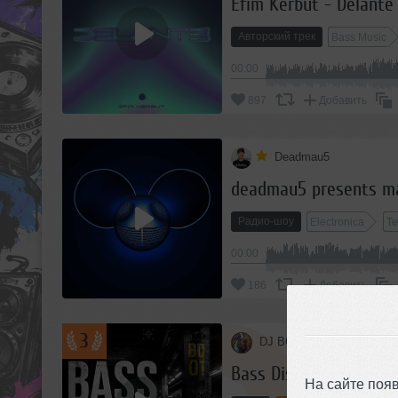
Efim Kerbut - Delante 
Авторский трек
Bass Music
00:00
897
Добавить
Deadmau5
deadmau5 presents mau
Радио-шоу
Electronica
T
00:00
186
Добавить
3
DJ BOLIK
Bass District #1
На сайте поя