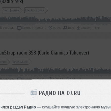
(Radio Mix)
Tech House
Electro House
В очередь
Комментировать
</>
02:26
4094
Скачать
5trap radio 398 (Carlo Giannico Takeover)
echno
Bass Music
В очередь
Комментировать
</>
1:00:12
956
РАДИО НА DJ.RU
TECH HOUSE, МИКСЫ И ЛАЙВЫ М
вился раздел
Радио
— слушайте лучшую электронную музык