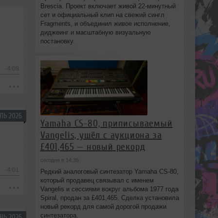
Brescia. Проект включает живой 22‑минутный
сет и официальный клип на свежий сингл
Fragments, и объединил живое исполнение,
диджеинг и масштабную визуальную
постановку.
-4:09
ЛЬ 2026
Yamaha CS-80, приписываемый
Vangelis, ушёл с аукциона за
£401,465 — новый рекорд
сегодня в 14:35
-4:01
Редкий аналоговый синтезатор Yamaha CS-80,
который продавец связывал с именем
Vangelis и сессиями вокруг альбома 1977 года
Spiral, продан за £401,465. Сделка установила
новый рекорд для самой дорогой продажи
синтезатора.
НЬ 2026