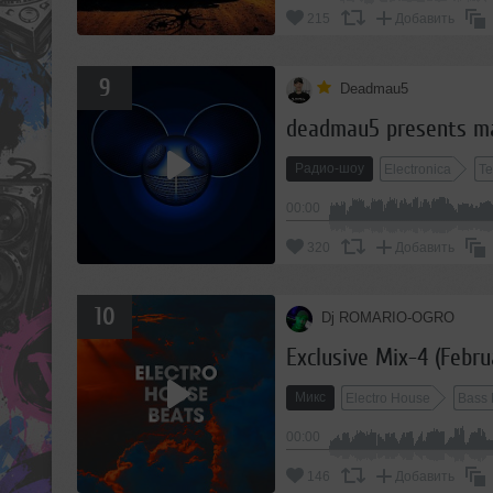
215
Добавить
9
Deadmau5
deadmau5 presents ma
Радио-шоу
Electronica
T
00:00
320
Добавить
10
Dj ROMARIO-OGRO
Exclusive Mix-4 (Febru
Микс
Electro House
Bass 
00:00
146
Добавить