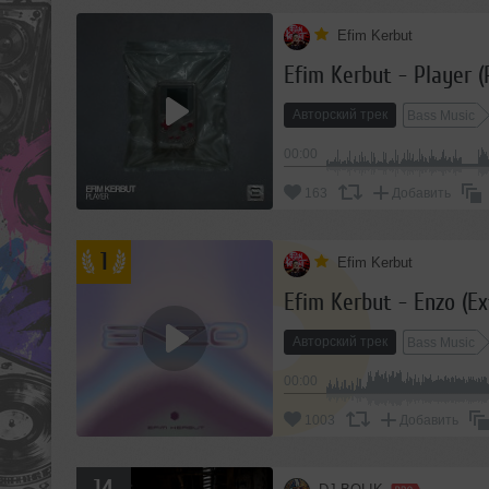
Efim Kerbut
Efim Kerbut - Player (
Авторский трек
Bass Music
00:00
163
Добавить
1
Efim Kerbut
Efim Kerbut - Enzo (E
Авторский трек
Bass Music
00:00
1003
Добавить
14