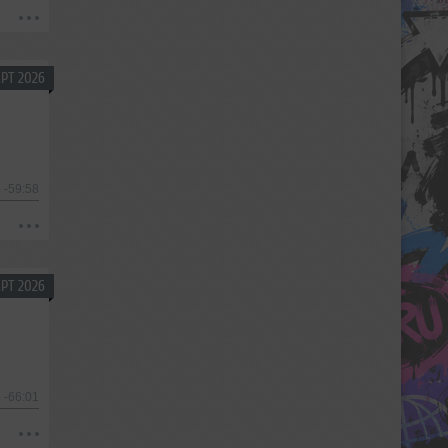
РТ 2026
-59:58
РТ 2026
-66:01