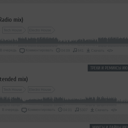
Radio mix)
Tech House
Electro House
В очередь
Комментировать
</>
04:09
641
Скачать
ТРЕКИ И РЕМИКСЫ ИЮ
xtended mix)
Tech House
Electro House
В очередь
Комментировать
</>
04:01
5307
Скачать
МИКСЫ И ЛАЙВЫ ИЮ