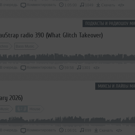
В очередь
Комментировать
</>
1:05:00
1049
Скачать
ПОДКАСТЫ И РАДИОШОУ МА
u5trap radio 390 (What Glitch Takeover)
echno
Bass Music
В очередь
Комментировать
</>
59:58
1301
МИКСЫ И ЛАЙВЫ МА
ary 2026)
2
Music
House
В очередь
Комментировать
</>
1:06:01
699
Скачать