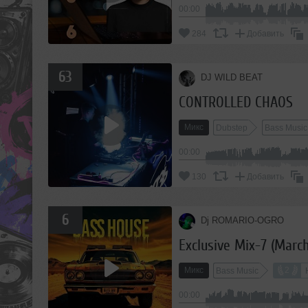
00:00
284
Добавить
63
DJ WILD BEAT
CONTROLLED CHAOS
Микс
Dubstep
Bass Music
00:00
130
Добавить
6
Dj ROMARIO-OGRO
Exclusive Mix-7 (Marc
Микс
2
Bass Music
00:00