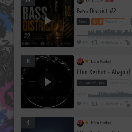
DJ BOLIK
Bass District #2
Микс
3
Tech House
00:00
427
Добавить
8
Efim Kerbut
Efim Kerbut - Abajo (
Авторский трек
Bass Music
00:00
767
Добавить
4
Efim Kerbut