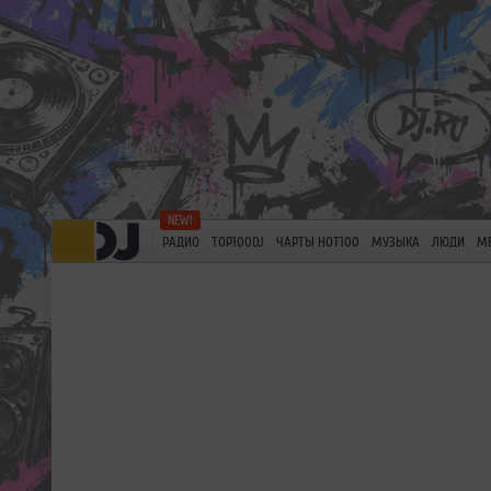
РАДИО
TOP100DJ
ЧАРТЫ HOT100
МУЗЫКА
ЛЮДИ
М