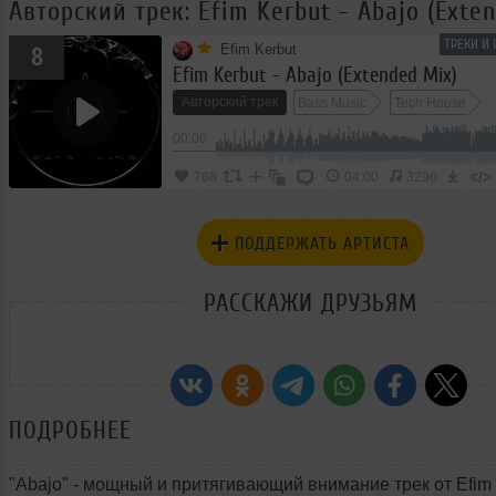
Авторский трек: Efim Kerbut - Abajo (Exte
ТРЕКИ И
Efim Kerbut
8
Efim Kerbut - Abajo (Extended Mix)
Авторский трек
Bass Music
Tech House
00:00
Electro House
</>
768
04:00
3296
ПОДДЕРЖАТЬ АРТИСТА
РАССКАЖИ ДРУЗЬЯМ
ПОДРОБНЕЕ
"Abajo" - мощный и притягивающий внимание трек от Efim 