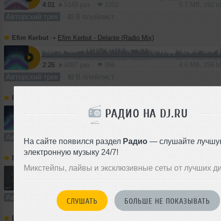
4:01
5149 раз
1002
5.7 MB, 192 
Авторский трек
В плейлист
Efim Kerbut
➝
Efim Kerbut - Delante (Radio Mix)
2:26
4087 раз
896
4.6 MB, 256 
Авторский трек
В плейлист
Efim Kerbut
➝
Efim Kerbut - Delante (Extended mix)
РАДИО НА DJ.RU
3:25
3724 раза
887
4.8 MB, 192 
Авторский трек
В плейлист
На сайте появился раздел
Радио
— слушайте лучшу
электронную музыку 24/7!
Efim Kerbut
➝
Efim Kerbut - Player (Extended Mix)
Микстейпы, лайвы и эксклюзивные сеты от лучших д
4:53
729 раз
112
14 MB, 320
Авторский трек
В плейлист
СЛУШАТЬ
БОЛЬШЕ НЕ ПОКАЗЫВАТЬ
Efim Kerbut
➝
Efim Kerbut & Alex Helder - Vision (Extended Mix)