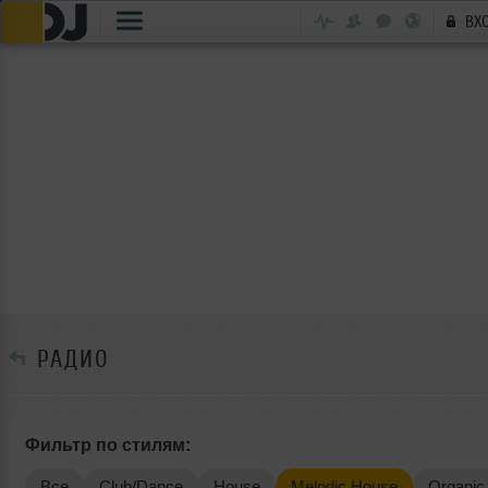
ВХ
РАДИО
Фильтр по стилям:
Все
Club/Dance
House
Melodic House
Organic