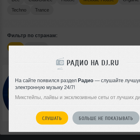
Techno
Trance
Фильтр по странам:
Все
Россия
РАДИО НА DJ.RU
0
/
0
MIXADANCE FM
На сайте появился раздел
Радио
— слушайте лучшу
Россия
электронную музыку 24/7!
House
Techno
Trance
Club
Микстейпы, лайвы и эксклюзивные сеты от лучших д
Melodic House
Organic House
СЛУШАТЬ
БОЛЬШЕ НЕ ПОКАЗЫВАТЬ