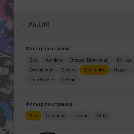
РАДИО
Фильтр по стилям:
Все
Ambient
Breaks (Breakbeat)
Chillout
Downtempo
Electro
Electronica
House
Tech House
Techno
Фильтр по странам:
Все
Германия
Россия
США