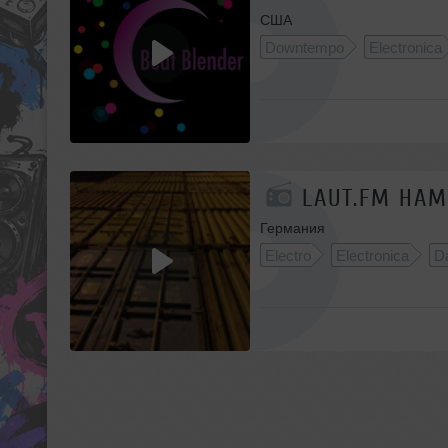
США
Downtempo
Electronica
LAUT.FM HAM
Германия
Electro
Electronica
D