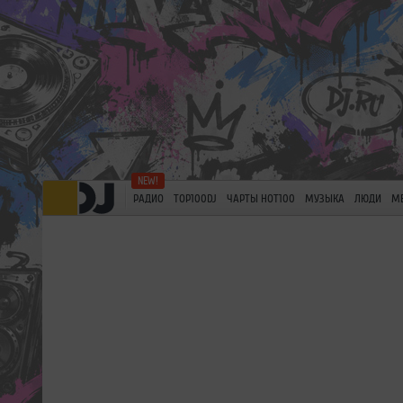
РАДИО
TOP100DJ
ЧАРТЫ HOT100
МУЗЫКА
ЛЮДИ
М