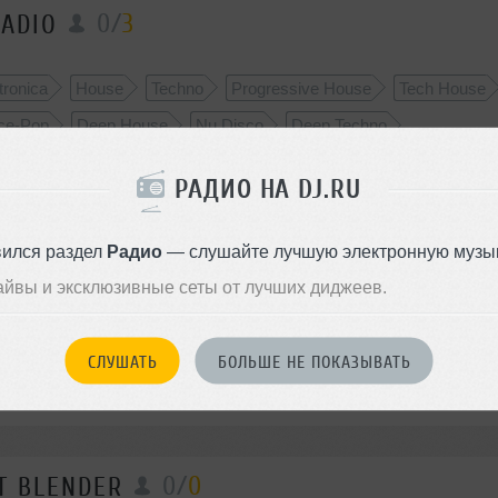
0
/
3
ADIO
tronica
House
Techno
Progressive House
Tech House
ce-Pop
Deep House
Nu Disco
Deep Techno
РАДИО НА DJ.RU
0
/
0
CE STATION SOMA
вился раздел
Радио
— слушайте лучшую электронную музык
айвы и эксклюзивные сеты от лучших диджеев.
Deep Techno
СЛУШАТЬ
БОЛЬШЕ НЕ ПОКАЗЫВАТЬ
0
/
0
T BLENDER