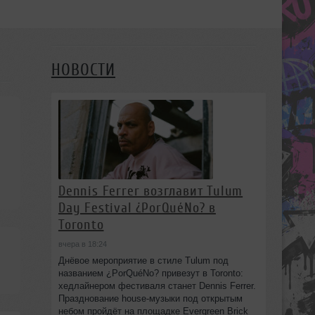
НОВОСТИ
Dennis Ferrer возглавит Tulum
Day Festival ¿PorQuéNo? в
Toronto
вчера в 18:24
Днёвое мероприятие в стиле Tulum под
названием ¿PorQuéNo? привезут в Toronto:
хедлайнером фестиваля станет Dennis Ferrer.
Празднование house-музыки под открытым
небом пройдёт на площадке Evergreen Brick