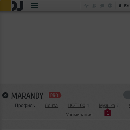
ВХ
MARANDY
Профиль
Лента
HOT100
4
Музыка
7
1
Упоминания