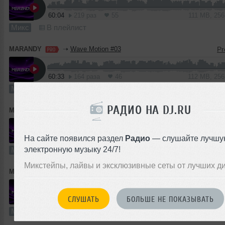
60:04
219 раз
55
111 MB, 25
Микс
В плейлист
MARANDY
➝
Wave Motion #03
60:33
164 раза
46
112 MB, 25
Микс
В плейлист
РАДИО НА DJ.RU
MARANDY
➝
Wave Motion #02
На сайте появился раздел
Радио
— слушайте лучшу
60:03
110 раз
31
111 MB, 25
электронную музыку 24/7!
Микс
В плейлист
Микстейпы, лайвы и эксклюзивные сеты от лучших д
MARANDY
➝
Wave Motion #01
СЛУШАТЬ
БОЛЬШЕ НЕ ПОКАЗЫВАТЬ
62:53
120 раз
31
117 MB, 25
Микс
В плейлист