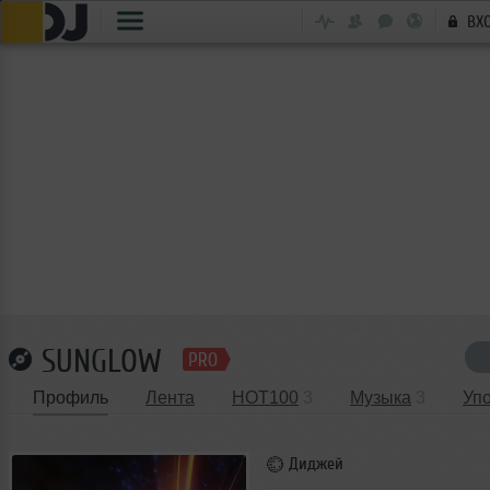
ВХ
SUNGLOW
Профиль
Лента
HOT100
3
Музыка
3
Уп
Диджей