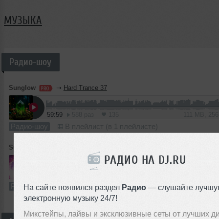
МУЗЫКА
Радио-шоу
Sunglow
➝
Hard Trance 37
59:59
588 раз
135
111 MB, 25
Радио-шоу
В плейлист (в 1 плейлисте)
Sunglow
➝
Uplifting dash
РАДИО НА DJ.RU
1
59:59
974 раза
232
111 MB, 25
Радио-шоу
В плейлист
На сайте появился раздел
Радио
— слушайте лучшу
электронную музыку 24/7!
Микстейпы, лайвы и эксклюзивные сеты от лучших д