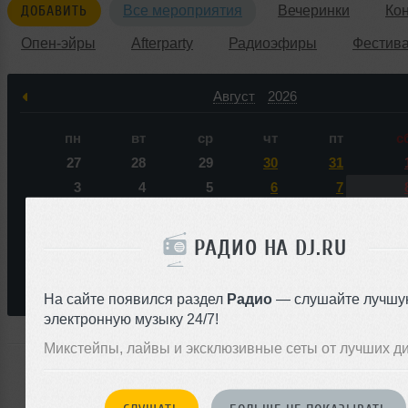
ДОБАВИТЬ
Все мероприятия
Вечеринки
Ко
Опен-эйры
Afterparty
Радиоэфиры
Фестив
Август
2026
пн
вт
ср
чт
пт
с
27
28
29
30
31
3
4
5
6
7
10
11
12
13
14
1
17
18
19
20
21
2
РАДИО НА DJ.RU
24
25
26
27
28
2
31
1
2
3
4
На сайте появился раздел
Радио
— слушайте лучшу
электронную музыку 24/7!
Микстейпы, лайвы и эксклюзивные сеты от лучших д
Ни одного события по запросу &laquo;Katrin Vesna&raq
ближайшем будущем нас не ожидает.