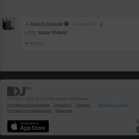
Андрей Логвинов
22 июня, 11:41
#
super druper!
к 09:59
ответить
© 2001 — 2026 «DJ.ru» Все права защищены.
Условия использования
О проекте
Помощь
Реклама на сайте
Контактная информация
Вакансии
Б