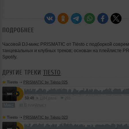
ПОДРОБНЕЕ
Часовой DJ-микс PRISMATIC от Tiësto с подборкой совре
танцевальных и клубных треков; основан на плейлисте P
Spotify.
ДРУГИЕ ТРЕКИ
TIESTO
Tiesto
➝
PRISMATIC by Tiësto 025
59:48
1184 раза
281
Микс
В плейлист
Tiesto
➝
PRISMATIC by Tiësto 023