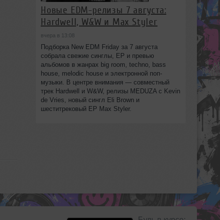
Новые EDM-релизы 7 августа:
Hardwell, W&W и Max Styler
вчера в 13:08
Подборка New EDM Friday за 7 августа
собрала свежие синглы, EP и превью
альбомов в жанрах big room, techno, bass
house, melodic house и электронной поп-
музыки. В центре внимания — совместный
трек Hardwell и W&W, релизы MEDUZA с Kevin
de Vries, новый сингл Eli Brown и
шеститрековый EP Max Styler.
Будь в курсе: