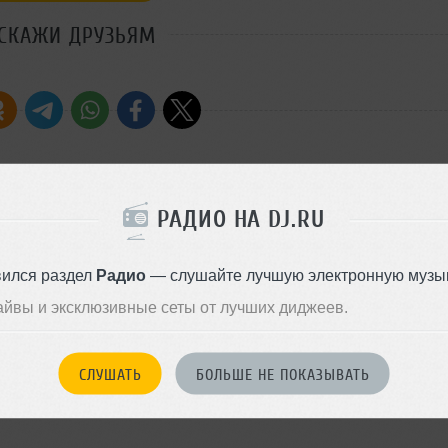
СКАЖИ ДРУЗЬЯМ
а хаус/клубных треков и
РАДИО НА DJ.RU
Стиль:
House
нных на радиоефир и клубную
Записан: 21 июня 2026
Добавлен: 23 июня 2026, 07:1
вился раздел
Радио
— слушайте лучшую электронную музык
айвы и эксклюзивные сеты от лучших диджеев.
House
СЛУШАТЬ
БОЛЬШЕ НЕ ПОКАЗЫВАТЬ
29 июня