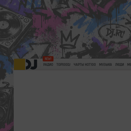
РАДИО
TOP100DJ
ЧАРТЫ HOT100
МУЗЫКА
ЛЮДИ
М