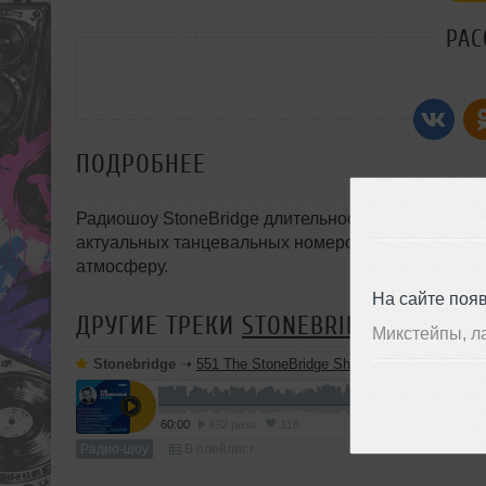
РАС
ПОДРОБНЕЕ
Радиошоу StoneBridge длительностью час: подборк
актуальных танцевальных номеров, ориентирова
атмосферу.
На сайте поя
ДРУГИЕ ТРЕКИ
STONEBRIDGE
Микстейпы, л
Stonebridge
➝
551 The StoneBridge Show
60:00
492 раза
116
Радио-шоу
В плейлист