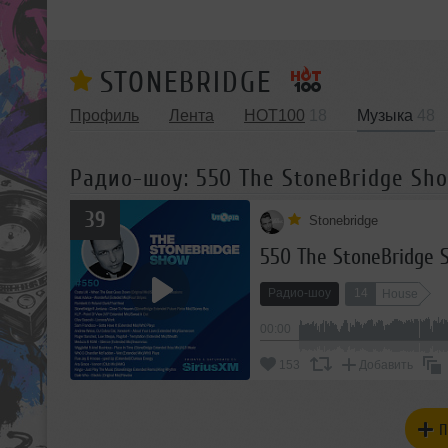
STONEBRIDGE
Профиль
Лента
HOT100
18
Музыка
48
Радио-шоу: 550 The StoneBridge Sh
39
Stonebridge
550 The StoneBridge 
Радио-шоу
14
House
00:00
153
Добавить
П