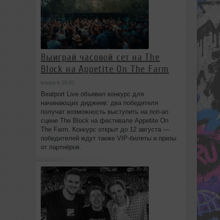
Выиграй часовой сет на The
Block на Appetite On The Farm
вчера в 16:01
Beatport Live объявил конкурс для
начинающих диджеев: два победителя
получат возможность выступить на поп‑ап
сцене The Block на фестивале Appetite On
The Farm. Конкурс открыт до 12 августа —
победителей ждут также VIP‑билеты и призы
от партнёров.