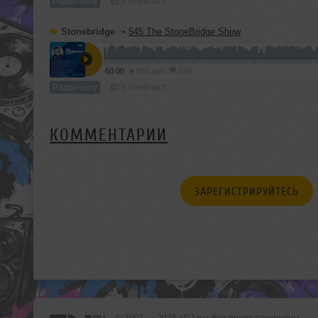
Радио-шоу
В плейлист
Stonebridge
➝
545 The StoneBridge Show
60:00
559 раз
142
Радио-шоу
В плейлист
КОММЕНТАРИИ
ЗАРЕГИСТРИРУЙТЕСЬ