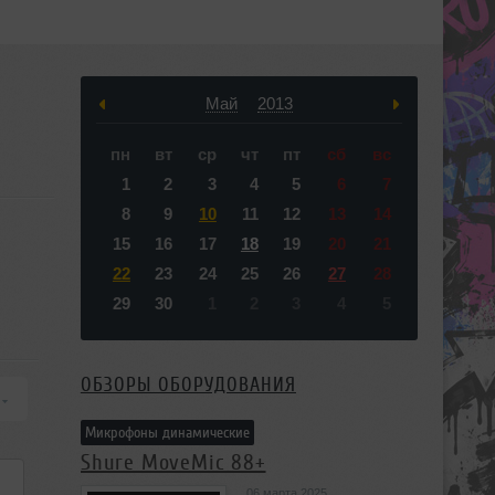
Май
2013
пн
вт
ср
чт
пт
сб
вс
1
2
3
4
5
6
7
8
9
10
11
12
13
14
15
16
17
18
19
20
21
22
23
24
25
26
27
28
29
30
1
2
3
4
5
ОБЗОРЫ ОБОРУДОВАНИЯ
Микрофоны динамические
Shure MoveMic 88+
06 марта 2025