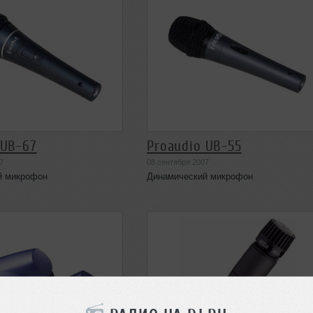
 UB-67
Proaudio UB-55
7
08 сентября 2007
й микрофон
Динамический микрофон