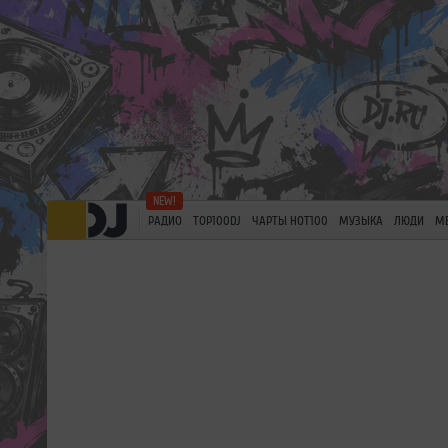
РАДИО
TOP100DJ
ЧАРТЫ HOT100
МУЗЫКА
ЛЮДИ
М