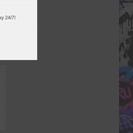
у 24/7!