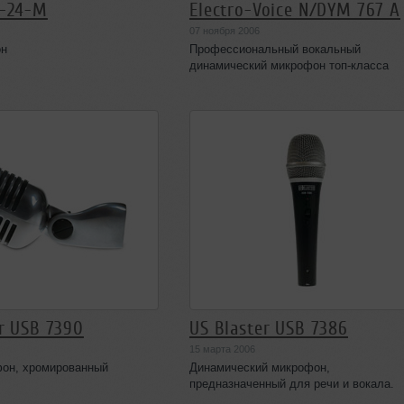
B-24-M
Electro-Voice N/DYM 767 A
07 ноября 2006
он
Профессиональный вокальный
динамический микрофон топ-класса
r USB 7390
US Blaster USB 7386
15 марта 2006
фон, хромированный
Динамический микрофон,
предназначенный для речи и вокала.