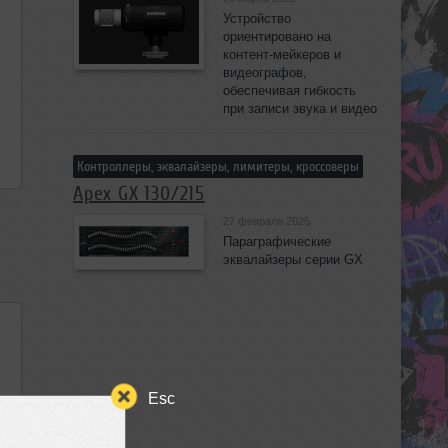
Устройство
ориентировано на
контент-мейкеров и
видеографов,
обеспечивая гибкость
при записи звука и видео
Контроллеры, эквалайзеры, лимитеры, кроссоверы
Apex GX 130/215
27 февраля 2025
Параграфические
эквалайзеры серии GX
Esc