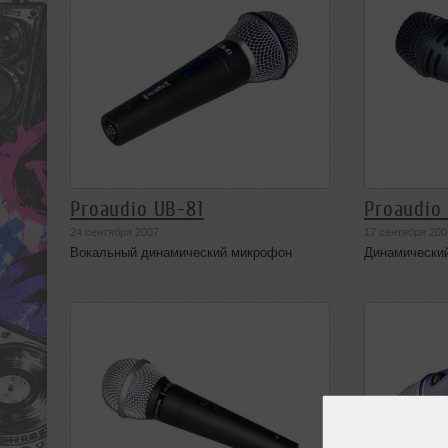
Proaudio UB-81
Proaudio
24 сентября 2007
17 сентября 200
Вокальный динамический микрофон
Динамически