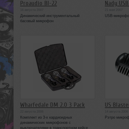
Proaudio BI-22
Nady US
16 августа 2007
21 мая 2007
Динамический инструментальный
USB-микроф
басовый микрофон
Wharfedale DM 2.0 3 Pack
US Blaste
22 августа 2006
14 августа 2006
Комплект из 3-х кардиоидных
Рэтро микро
динамических микрофонов с
выключателями в транспортном кейсе