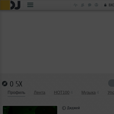
ВХ
0 5X
Профиль
Лента
HOT100
4
Музыка
4
Уп
Диджей