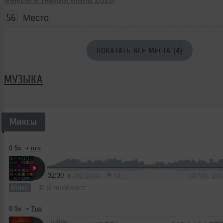
56
Место
ПОКАЗАТЬ ВСЕ МЕСТА (4)
МУЗЫКА
Миксы
0 5x
➝
mix
32:30
262 раза
51
60 MB, 25
Микс
В плейлист
0 5x
➝
Tue