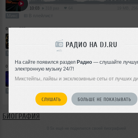
10:03
318 раз
64
19 MB, 25
Микс
В плейлист
0 5x
➝
805
РАДИО НА DJ.RU
25:27
157 раз
37
47 MB, 25
Микс
В плейлист
На сайте появился раздел
Радио
— слушайте лучшу
0 5x
➝
shashlik
электронную музыку 24/7!
Микстейпы, лайвы и эксклюзивные сеты от лучших д
19:52
185 раз
31
37 MB, 2
Микс
В плейлист
СЛУШАТЬ
БОЛЬШЕ НЕ ПОКАЗЫВАТЬ
БИОГРАФИЯ
0 5x ещё не поделился своей биографией