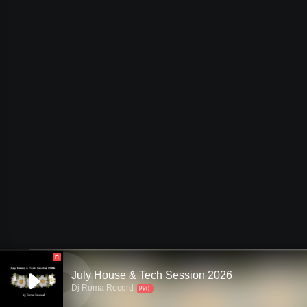
П
July House & Tech Session 2026
Dj Roma Record