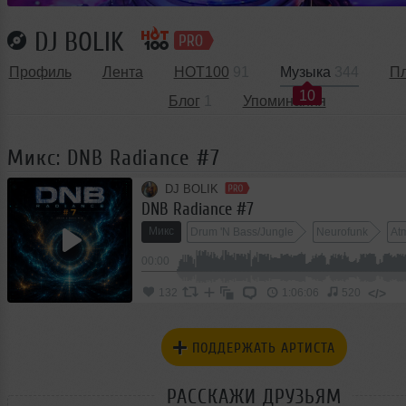
DJ BOLIK
Профиль
Лента
HOT100
91
Музыка
344
П
10
Блог
1
Упоминания
Микс: DNB Radiance #7
DJ BOLIK
DNB Radiance #7
Микс
Drum 'N Bass/Jungle
Neurofunk
At
00:00
</>
132
1:06:06
520
ПОДДЕРЖАТЬ АРТИСТА
РАССКАЖИ ДРУЗЬЯМ