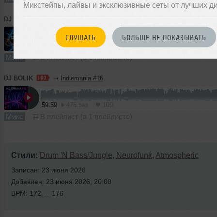
Микстейпы, лайвы и эксклюзивные сеты от лучших д
DJ BOLIK
➝
DNB Radiance #8
СЛУШАТЬ
БОЛЬШЕ НЕ ПОКАЗЫВАТЬ
67:25
513 раз
124
Микс
В плейлист (в 1 плейлисте)
DJ BOLIK
➝
Indiemania #16
59:59
476 раз
109
Микс
В плейлист (в 1 плейлисте)
Стили:
Drum 'N Bass/Jungle
,
Neurofunk
,
Atmospheric
Записан: 23 июня 2026
Добавлен: 23 июня 2026, 20:00
BPM: 172 — 176