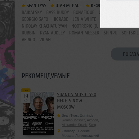
SEAN TYAS
UTAH M. PAUL
КЕФИР
KRUG JOG
BAIKALSKY
BASS BUDDY
BONAFIQUE
CAPITAL DOGZ
CHIL
GEORGIO SAFO
HIGRADE
JENIA WHITE
KALUGIN
KELAYX
NIKOLAY KHACHATURYAN
NOOTROPIC (DJ PUZA TGK)
NUWEI
RUBBIN
RYAN AUDLEY
ROMAN MESSER
SHINPU
SOFTSKIL
VERIGO
VIPAH
ПОКАЗА
РЕКОМЕНДУЕМЫЕ
сен
SUANDA MUSIC 550
19
HERE & NOW
сб
MOSCOW
Sean Tyas
,
Eximinds
,
Roman Messer
,
Aimoon
,
Alexander Spark
,
Sergey
Salekhov
,
Georgio Safo
,
Свобода
, Россия,
AlexSo
,
Tim Air
Москва, Ленинградский