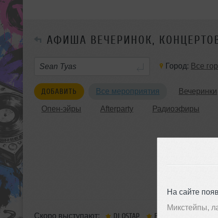
АФИША ВЕЧЕРИНОК, КОНЦЕРТО
Город:
Все го
ДОБАВИТЬ
Все мероприятия
Вечеринки
Опен-эйры
Afterparty
Радиоэфиры
На сайте поя
Микстейпы, л
Скоро выступают:
DJ OSTAP
EXIMINDS
IVAN S