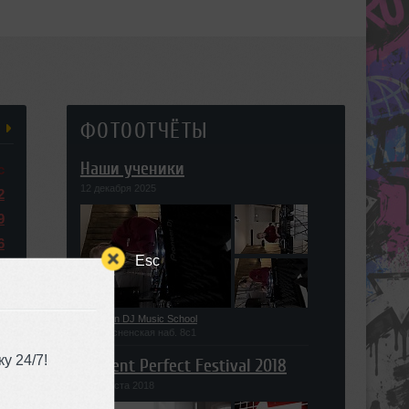
ФОТООТЧЁТЫ
Наши ученики
с
12 декабря 2025
2
9
6
Esc
3
0
6
Union DJ Music School
Пресненская наб. 8с1
у 24/7!
Present Perfect Festival 2018
29 августа 2018