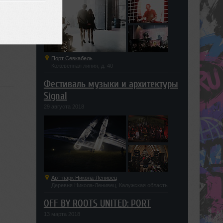
K
Порт Севкабель
Кожевенная линия, д. 40
Фестиваль музыки и архитектуры
Signal
29 августа 2018
Арт-парк Никола-Ленивец
Деревня Никола-Ленивец, Калужская область
OFF BY ROOTS UNITED: PORT
13 марта 2018