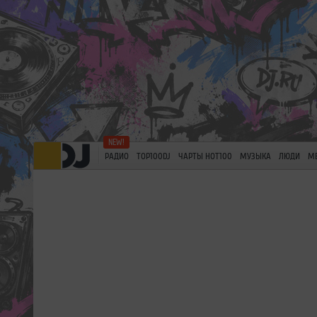
РАДИО
TOP100DJ
ЧАРТЫ HOT100
МУЗЫКА
ЛЮДИ
М