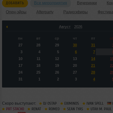
ДОБАВИТЬ
Все мероприятия
Вечеринки
Ко
Опен-эйры
Afterparty
Радиоэфиры
Фестив
Август
2026
пн
вт
ср
чт
пт
с
27
28
29
30
31
3
4
5
6
7
10
11
12
13
14
1
17
18
19
20
21
2
24
25
26
27
28
2
31
1
2
3
4
Скоро выступают:
DJ OSTAP
EXIMINDS
IVAN SPELL
PRT STACHO
RENAT
ROMEO
SEAN TYAS
UTAH M. PAUL