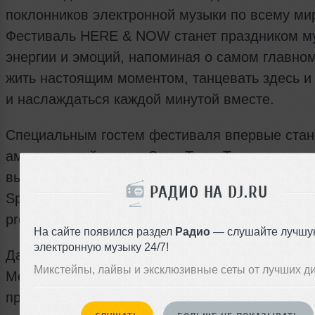
поклонников электронной музыки по всему мир
Фестиваль HERE & NOW станет праздником м
энергии и эмоций, напоминая о самом главно
жить настоящим моментом, танцевать здесь и
и наслаждаться каждой минутой вместе.
Специальным гостем фестиваля впервые стан
американский артист Sean Tyas. Также на сце
выступят Roman Messer, Eximinds, Aimoon, Ale
РАДИО НА DJ.RU
Spark, Sergey Salekhov, Georgio Safo и AlexSo &
pres. Soulprism.
На сайте появился раздел
Радио
— слушайте лучшу
электронную музыку 24/7!
Дата: 19 сентября
Микстейпы, лайвы и эксклюзивные сеты от лучших д
Место: Клуб «СВОБОДА», Москва, Ленинград
просп. 47с19