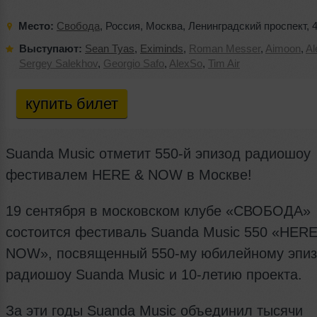
Место:
Свобода
,
Россия
,
Москва
,
Ленинградский проспект
,
Выступают:
Sean Tyas
,
Eximinds
,
Roman Messer
,
Aimoon
,
Al
Sergey Salekhov
,
Georgio Safo
,
AlexSo
,
Tim Air
купить билет
Suanda Music отметит 550-й эпизод радиошоу
фестивалем HERE & NOW в Москве!
19 сентября в московском клубе «СВОБОДА»
состоится фестиваль Suanda Music 550 «HERE
NOW», посвященный 550-му юбилейному эпиз
радиошоу Suanda Music и 10-летию проекта.
За эти годы Suanda Music объединил тысячи