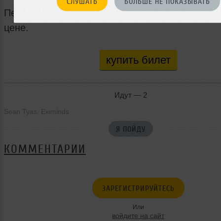
СЛУШАТЬ
БОЛЬШЕ НЕ ПОКАЗЫВАТЬ
Первые 100 билетов уже доступны по специал
цене.
купить билет
Идут — 2
Sean Tyas
,
Eximinds
Я ПОЙДУ
КОММЕНТАРИИ
ЗАРЕГИСТРИРУЙТЕСЬ
Или
войдите на сайт