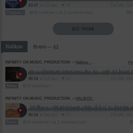
63:47
215 раз
18
146 MB, 32
Подкаст
В плейлист (в 2 плейлистах)
26
ВСЕ ТРЕКИ
Halikov
Всего —
43
INFINITY ON MUSIC_PRODUCTION
➝
Halikov - Rubicon ( INFINITY_ON_MUSIC_PRODUCTION)
88:54
218 раз
14
163 MB, 25
Микс
В плейлист
INFINITY ON MUSIC_PRODUCTION
➝
HALIKOV - Rhythm breathing (INFINITY ON MUSIC)
94:34
266 раз
17
173 MB, 25
Микс
В плейлист (в 2 плейлистах)
2