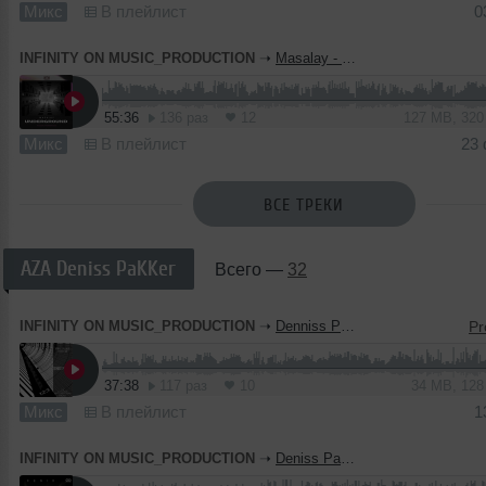
Микс
В плейлист
0
INFINITY ON MUSIC_PRODUCTION
➝
Masalay - Underground #47 ( INFINITY ON MUSIC)
55:36
136 раз
12
127 MB, 32
Микс
В плейлист
23
ВСЕ ТРЕКИ
AZA Deniss PaKKer
Всего —
32
INFINITY ON MUSIC_PRODUCTION
➝
Denniss PaKKer - Parallel 123 #003 ( INFINITY ON MUSIC)
37:38
117 раз
10
34 MB, 12
Микс
В плейлист
1
INFINITY ON MUSIC_PRODUCTION
➝
Deniss PaKKer - Fenix (INFINITY ON MUSIC)