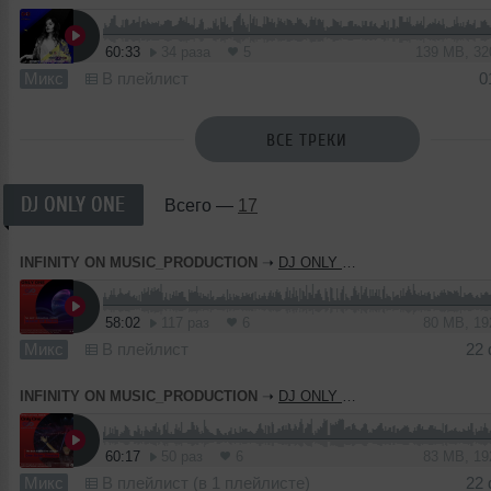
60:33
34 раза
5
139 MB, 3
Микс
В плейлист
0
ВСЕ ТРЕКИ
DJ ONLY ONE
Всего —
17
INFINITY ON MUSIC_PRODUCTION
➝
DJ ONLY ONE - Magic Of Twos (INFINITY ON MUSIC )
58:02
117 раз
6
80 MB, 1
Микс
В плейлист
22
INFINITY ON MUSIC_PRODUCTION
➝
DJ ONLY ONE - One Actor Theater (INFINITY ON MUSIC )
60:17
50 раз
6
83 MB, 1
Микс
В плейлист (в 1 плейлисте)
22