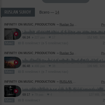
RUSLAN SUHOY
Всего —
14
INFINITY ON MUSIC_PRODUCTION
➝
Ruslan Suhoy - Escape Protocol(INFINITY ON MUSIC)
66:24
227 раз
17
152 MB, 32
Микс
В плейлист (в 5 плейлистах)
2
INFINITY ON MUSIC_PRODUCTION
➝
Ruslan Suhoy - Summer Live Mix (INFINITY ON MUSIC)
86:48
496 раз
38
199 MB, 32
Микс
В плейлист (в 7 плейлистах)
INFINITY ON MUSIC_PRODUCTION
➝
RUSLAN SUHOY - Specially for INFINITY ON MUSIC mix
69:17
79 раз
4
127 MB, 2
Микс
В плейлист
2