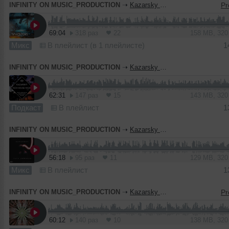
INFINITY ON MUSIC_PRODUCTION
➝
Kazarsky - SpacePort (INFINITY ON MUSIC PRODUCTION)
69:04
318 раз
22
158 MB, 32
Микс
В плейлист (в 1 плейлисте)
1
INFINITY ON MUSIC_PRODUCTION
➝
Kazarsky - Tech House Night # 001 (INFINITY ON MUSIC PODCAST)
62:31
147 раз
15
143 MB, 32
Подкаст
В плейлист
1
INFINITY ON MUSIC_PRODUCTION
➝
Kazarsky - Tech Amnesia (INFINITY ON MUSIC)
56:18
95 раз
11
129 MB, 32
Микс
В плейлист
1
INFINITY ON MUSIC_PRODUCTION
➝
Kazarsky - Organic Attack (INFINITY ON MUSIC)
60:12
140 раз
10
138 MB, 32