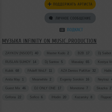
ПОДДЕРЖАТЬ АРТИСТА
ЛИЧНОЕ СООБЩЕНИЕ
ПОДКАСТ
МУЗЫКА INFINITY ON MUSIC_PRODUCTION
ZAYKOV [NSODT]
40
Master Kudo
2
B2B
17
Dj Saibo
RUSLAN SUHOY
14
Dj Santox
5
Masalay
65
Kostya V
Kubik
68
FAdeR WoLF
11
AZA Deniss PaKKer
32
Hali
Anita May
1
Meanwhile
2
Evgeniy Sorokin
16
Neytraz
Guest Mix
46
DJ ONLY ONE
17
Monotone
7
Skazka
2
Grifona
22
Sofico
6
IHodin
20
Kazarsky
8
Подка