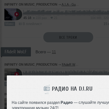
INFINITY ON MUSIC_PRODUCTION
➝
A.I.A - Guest Mix #2 (INFINITY ON MUSIC)
45:18
220 раз
21
104 MB, 32
Микс
В плейлист
15
ВСЕ ТРЕКИ
FAdeR WoLF
Всего —
11
INFINITY ON MUSIC_PRODUCTION
➝
FAdeR WoLF - DKM #002 (INFINITY ON MUSIC)
120:00
209 раз
17
110 MB, 12
Микс
В плейлист
РАДИО НА DJ.RU
INFINITY ON MUSIC_PRODUCTION
➝
FAdeR WoLF - DKM #001 (THE ILLUSIONS OF INDEPENDENT SOUND)
На сайте появился раздел
Радио
— слушайте лучшу
электронную музыку 24/7!
114:55
208 раз
19
105 MB, 12