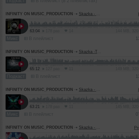
Подкаст
В плейлист (в 2 плейлистах)
INFINITY ON MUSIC_PRODUCTION
➝
Skazka - Time Travel mix (INFINITY ON MUSIC PRODUCTION )
63:04
178 раз
14
144 MB, 32
Микс
В плейлист
1
INFINITY ON MUSIC_PRODUCTION
➝
Skazka -Techno Podcast #021(INFINITY ON MUSIC PODCAST)
65:12
127 раз
11
149 MB, 32
Подкаст
В плейлист
1
INFINITY ON MUSIC_PRODUCTION
➝
Skazka - Butterfly Effect #002 (INFINITY ON MUSIC)
63:21
178 раз
11
145 MB, 32
Микс
В плейлист
0
INFINITY ON MUSIC_PRODUCTION
➝
Skazka - Venus in the Moon #001 (INFINITY ON MUSIC)