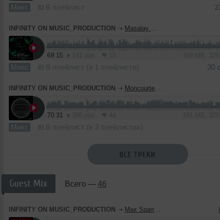
Микс
В плейлист
2
INFINITY ON MUSIC_PRODUCTION
➝
Masalay B2B Moncourte - Techno The Side of Truth(INFINITY ON MUSIC B2B MIX)
69:15
141 раз
15
159 MB, 32
Микс
В плейлист (в 1 плейлисте)
30 
INFINITY ON MUSIC_PRODUCTION
➝
Moncourte ft Cog-DD ft Psyx - Black On Complete (INFINITY ON MUSIC B2B MIX)
70:31
395 раз
44
161 MB, 32
Микс
В плейлист (в 3 плейлистах)
ВСЕ ТРЕКИ
Guest Mix
Всего —
46
INFINITY ON MUSIC_PRODUCTION
➝
Max Sparrow - Guest Mix (INFINITY ON MUSIC)