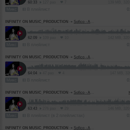
60:33
127 раз
7
139 MB, 32
Микс
В плейлист
0
INFINITY ON MUSIC_PRODUCTION
➝
Sofico - And live mix #6 (INFINITY ON MUSIC)
62:09
109 раз
10
142 MB, 32
Микс
В плейлист
0
INFINITY ON MUSIC_PRODUCTION
➝
Sofico - And Live Mix #5(INFINITY ON MUSIC)
64:04
47 раз
4
147 MB, 3
Микс
В плейлист
0
INFINITY ON MUSIC_PRODUCTION
➝
Sofico - And Live Mix #4(INFINITY ON MUSIC)
63:43
276 раз
29
146 MB, 32
Микс
В плейлист (в 2 плейлистах)
0
INFINITY ON MUSIC_PRODUCTION
➝
Sofico - And Live Mix #3 (INFINITY ON MUSIC)