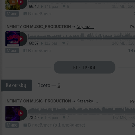
66:43
141 раз
6
153 MB, 32
Микс
В плейлист
INFINITY ON MUSIC_PRODUCTION
➝
Neytraz - Pure Gold (INFINITY ON MUSIC)
60:57
112 раз
7
140 MB, 32
Микс
В плейлист
19
ВСЕ ТРЕКИ
Kazarsky
Всего —
6
INFINITY ON MUSIC_PRODUCTION
➝
Kazarsky - Shturman 37 (INFINITY ON MUSIC PRODUCTION)
73:49
196 раз
7
137 MB, 25
Микс
В плейлист (в 1 плейлисте)
2