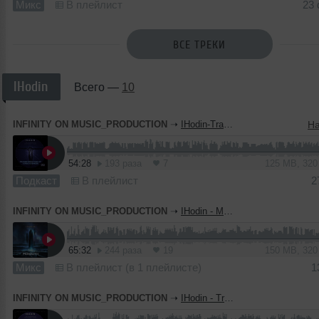
Микс
В плейлист
23
ВСЕ ТРЕКИ
IHodin
Всего —
10
INFINITY ON MUSIC_PRODUCTION
➝
IHodin-Transformation of Consciousness #10(INFINITY ON MUSIC PODCAST)
54:28
193 раза
7
125 MB, 32
Подкаст
В плейлист
2
INFINITY ON MUSIC_PRODUCTION
➝
IHodin - Monolith (INFINITY ON MUSIC PRODUCTION)
65:32
244 раза
19
150 MB, 32
Микс
В плейлист (в 1 плейлисте)
1
INFINITY ON MUSIC_PRODUCTION
➝
IHodin - Transformation of Consciousness #009(INFINITY ON MUSIC PODCAST)