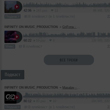
42:06
147 раз
13
96 MB, 32
Подкаст
В плейлист (в 1 плейлисте)
2
INFINITY ON MUSIC_PRODUCTION
➝
GriFona - Hell In Win (INFINITY ON MUSIC)
60:22
59 раз
9
138 MB, 32
Микс
В плейлист
2
ВСЕ ТРЕКИ
Подкаст
INFINITY ON MUSIC_PRODUCTION
➝
Masalay - INSTINCT TECHNO #2 (INFINITY ON MUSIC PODCAST MIX )
80:12
80 раз
10
184 MB, 32
Подкаст
В плейлист (в 1 плейлисте)
2