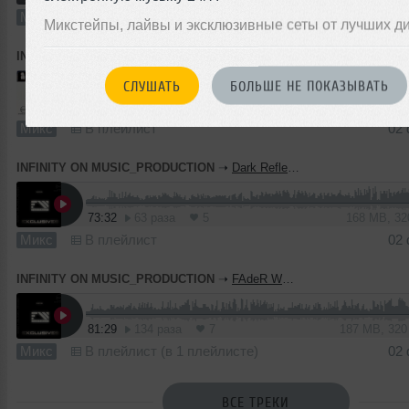
Микс
В плейлист
Микстейпы, лайвы и эксклюзивные сеты от лучших д
INFINITY ON MUSIC_PRODUCTION
➝
FAdeR WoLF feat. Олег Харузин - Psy'Chology #20200411(INFINITY ON MUSIC)
СЛУШАТЬ
БОЛЬШЕ НЕ ПОКАЗЫВАТЬ
128:06
103 раза
5
117 MB, 12
Микс
В плейлист
02
INFINITY ON MUSIC_PRODUCTION
➝
Dark Reflection X FAdeR WoLF - Horizon [° TECHNO MUSIC ° EXCLUSIVE] (INFINITY ON MUSIC)
73:32
63 раза
5
168 MB, 3
Микс
В плейлист
02
INFINITY ON MUSIC_PRODUCTION
➝
FAdeR WoLF - Ethnica IV [Shumer'Zikkurat EXCLUSIVE] (INFINITY ON MUSIC)
81:29
134 раза
7
187 MB, 32
Микс
В плейлист (в 1 плейлисте)
02
ВСЕ ТРЕКИ