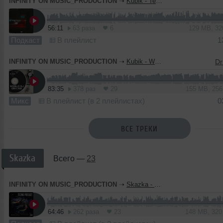
INFINITY ON MUSIC_PRODUCTION
➝
Kubik - Techno Evolution # 005 (INFINITY ON MUSIC PODCAST)
56:11
63 раза
6
129 MB, 3
Подкаст
В плейлист
1
INFINITY ON MUSIC_PRODUCTION
➝
Kubik - World Dj Day Mix 2023 (INFINITY ON MUSIC PRODUCTION)
83:35
378 раз
29
155 MB, 25
Микс
В плейлист (в 2 плейлистах)
0
ВСЕ ТРЕКИ
Skazka
Всего —
23
INFINITY ON MUSIC_PRODUCTION
➝
Skazka - Techno Podcast #22 (INFINITY ON MUSIC)
64:46
262 раза
23
148 MB, 32