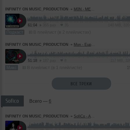
INFINITY ON MUSIC_PRODUCTION
➝
M0N - MELOPHONE PODCAST 002 (INFINITY ON MUSIC PODCAST)
61:04
355 раз
35
140 MB, 32
Подкаст
В плейлист (в 2 плейлистах)
INFINITY ON MUSIC_PRODUCTION
➝
Mon - Euphorstyle April Mix (INFINITY ON MUSIC)
51:18
187 раз
8
117 MB, 3
Микс
В плейлист (в 1 плейлисте)
1
ВСЕ ТРЕКИ
Sofico
Всего —
6
INFINITY ON MUSIC_PRODUCTION
➝
SofiCo - And live mix #7 (INFINITY ON MUSIC)