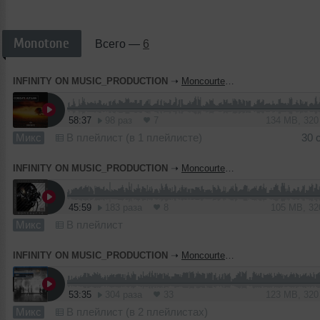
Monotone
Всего —
6
INFINITY ON MUSIC_PRODUCTION
➝
Moncourte - Coredate Autumn (INFINITY ON MUSIC)
58:37
98 раз
7
134 MB, 32
Микс
В плейлист (в 1 плейлисте)
30 
INFINITY ON MUSIC_PRODUCTION
➝
Moncourte - Euphoria Eastern Style (INFINITY ON MUSIC)
45:59
183 раза
8
105 MB, 3
Микс
В плейлист
INFINITY ON MUSIC_PRODUCTION
➝
Moncourte - Meeting with Medea (INFINITY ON MUSIC)
53:35
304 раза
33
123 MB, 32
Микс
В плейлист (в 2 плейлистах)