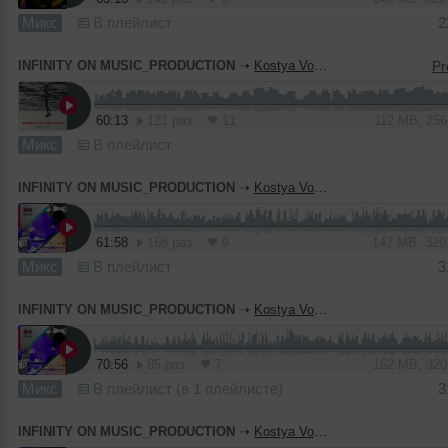
Микс
В плейлист
2
INFINITY ON MUSIC_PRODUCTION
➝
Kostya Volkov - Resident Mix (INFINITY ON MUSIC)
60:13
121 раз
11
112 MB, 25
Микс
В плейлист
INFINITY ON MUSIC_PRODUCTION
➝
Kostya Volkov - The Best Collection Of Infinity (INFINITY ON MUSIC)
61:58
168 раз
9
142 MB, 32
Микс
В плейлист
3
INFINITY ON MUSIC_PRODUCTION
➝
Kostya Volkov - Evening In Paradise#3 (INFINITY ON MUSIC)
70:56
85 раз
7
162 MB, 32
Микс
В плейлист (в 1 плейлисте)
3
INFINITY ON MUSIC_PRODUCTION
➝
Kostya Volkov - Autumn Mood (INFINITY ON MUSIC)