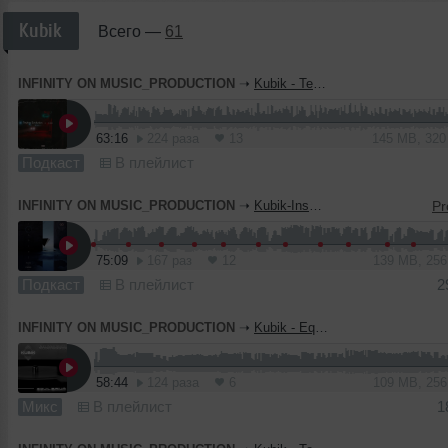
Kubik
Всего —
61
INFINITY ON MUSIC_PRODUCTION
➝
Kubik - Techno Evolution #6 (INFINITY ON MUSIC PODCAST)
63:16
224 раза
13
145 MB, 32
Подкаст
В плейлист
INFINITY ON MUSIC_PRODUCTION
➝
Kubik-Inspire Podcast #45 (INFINITY ON MUSIC PODCAST)
75:09
167 раз
12
139 MB, 25
Подкаст
В плейлист
2
INFINITY ON MUSIC_PRODUCTION
➝
Kubik - Equilibrium #2 (INFINITY ON MUSIC PRODUCTION)
58:44
124 раза
6
109 MB, 25
Микс
В плейлист
1