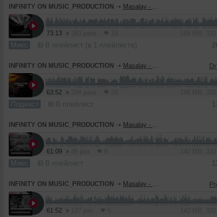
INFINITY ON MUSIC_PRODUCTION
➝
Masalay - Underground #50 ( INFINITY ON MUSIC PRODUCTION)
73:13
263 раза
19
168 MB, 32
Микс
В плейлист (в 1 плейлисте)
2
INFINITY ON MUSIC_PRODUCTION
➝
Masalay - Liquid Atom Sfera #11 ( INFINITY ON MUSIC RESIDENT MIX )
63:52
204 раза
28
146 MB, 32
Подкаст
В плейлист
1
INFINITY ON MUSIC_PRODUCTION
➝
Masalay - Underground #49 ( INFINITY ON MUSIC RESIDENT MIX)
61:09
86 раз
9
140 MB, 32
Микс
В плейлист
1
INFINITY ON MUSIC_PRODUCTION
➝
Masalay - Underground #48 ( INFINITY ON MUSIC RESIDENT MIX)
61:52
127 раз
5
142 MB, 32