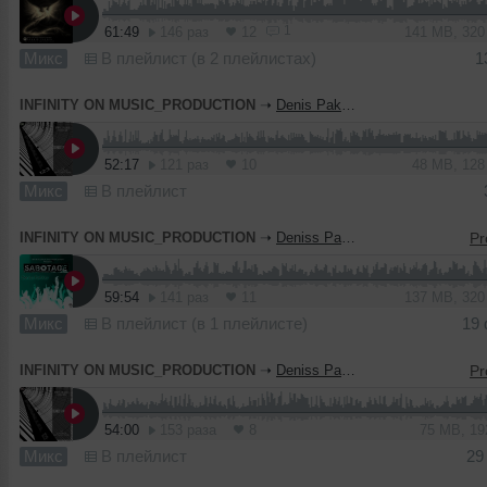
1
61:49
146 раз
12
141 MB, 32
Микс
В плейлист (в 2 плейлистах)
1
INFINITY ON MUSIC_PRODUCTION
➝
Denis Pakker - Parallel 123 #002 (INFINITY ON MUSIC)
52:17
121 раз
10
48 MB, 12
Микс
В плейлист
INFINITY ON MUSIC_PRODUCTION
➝
Deniss PaKKer - SABOTAGE (INFINITY ON MUSIC)
59:54
141 раз
11
137 MB, 32
Микс
В плейлист (в 1 плейлисте)
19
INFINITY ON MUSIC_PRODUCTION
➝
Deniss PaKKer - Parallel 123 (INFINITY ON MUSIC)
54:00
153 раза
8
75 MB, 1
Микс
В плейлист
29