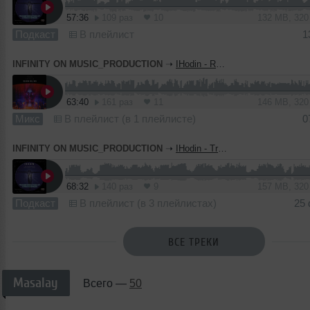
57:36
109 раз
10
132 MB, 32
Подкаст
В плейлист
1
INFINITY ON MUSIC_PRODUCTION
➝
IHodin - Reason Will Win (INFINITY ON MUSIC)
63:40
161 раз
11
146 MB, 32
Микс
В плейлист (в 1 плейлисте)
0
INFINITY ON MUSIC_PRODUCTION
➝
IHodin - Transformation of Consciousness #008(INFINITY ON MUSIC PODCAST)
68:32
140 раз
9
157 MB, 32
Подкаст
В плейлист (в 3 плейлистах)
25
ВСЕ ТРЕКИ
Masalay
Всего —
50