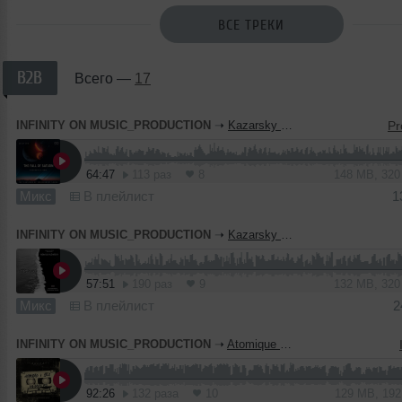
ВСЕ ТРЕКИ
B2B
Всего —
17
INFINITY ON MUSIC_PRODUCTION
➝
Kazarsky & NBM - The Fall of Saturn (INFINITY ON MUSIC PRODUCTION)
64:47
113 раз
8
148 MB, 32
Микс
В плейлист
1
INFINITY ON MUSIC_PRODUCTION
➝
Kazarsky B2B NBM - Lets Play (INFINITY ON MUSIC)
57:51
190 раз
9
132 MB, 32
Микс
В плейлист
2
INFINITY ON MUSIC_PRODUCTION
➝
Atomique & Liro - B2B Guest Mix (INFINITY ON MUSIC)
92:26
132 раза
10
129 MB, 19