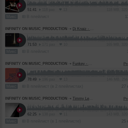
51:41
118 раз
13
118 MB, 32
Микс
В плейлист
1
INFINITY ON MUSIC_PRODUCTION
➝
Dj Knaiz - Guest Mix (INFINITY ON MUSIC)
71:53
171 раз
10
165 MB, 32
Микс
В плейлист
INFINITY ON MUSIC_PRODUCTION
➝
Funkey - Guest Mix (INFINITY ON MUSIC)
78:49
196 раз
13
146 MB, 25
Микс
В плейлист (в 2 плейлистах)
27
INFINITY ON MUSIC_PRODUCTION
➝
Timmy Lee - Guest Mix (INFINITY ON MUSIC)
62:25
138 раз
11
143 MB, 32
Микс
В плейлист (в 1 плейлисте)
25