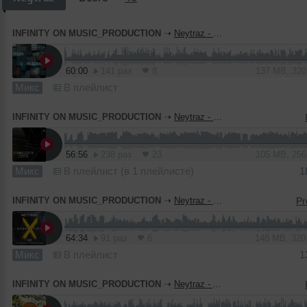
INFINITY ON MUSIC_PRODUCTION
➝
Neytraz - Muse (INFINITY ON MUSIC PRODUCTION)
60:00
141 раз
8
137 MB, 32
Микс
В плейлист
INFINITY ON MUSIC_PRODUCTION
➝
Neytraz - Only Forward (INFINITY ON MUSIC PRODUCTION)
56:56
238 раз
23
105 MB, 25
Микс
В плейлист (в 1 плейлисте)
1
INFINITY ON MUSIC_PRODUCTION
➝
Neytraz - Generation. (INFINITY ON MUSIC)
64:34
91 раз
6
148 MB, 32
Микс
В плейлист
1
INFINITY ON MUSIC_PRODUCTION
➝
Neytraz - Acacia (INFINITY ON MUSIC)