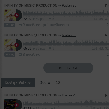
INFINITY ON MUSIC_PRODUCTION
➝
Ruslan Suhoy - Polyanka Bar(INFINITY ON MUSIC)
72:49
69 раз
5
167 MB, 3
Микс
В плейлист (в 1 плейлисте)
2
INFINITY ON MUSIC_PRODUCTION
➝
Ruslan Suhoy - SPECIALLI FOR INFINITY ON MUSIC
65:58
28 раз
3
151 MB, 3
Микс
В плейлист
2
ВСЕ ТРЕКИ
Kostya Volkov
Всего —
12
INFINITY ON MUSIC_PRODUCTION
➝
Kostya Volkov - Progressive Series 001(INFINITY ON MUSIC)
63:13
141 раз
8
145 MB, 32