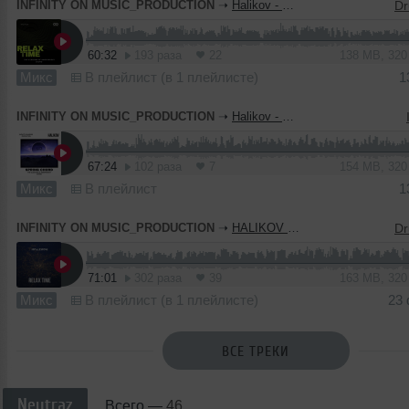
INFINITY ON MUSIC_PRODUCTION
➝
Halikov - Relax Time #006 ( INFINITY ON MUSIC PRODUCTION)
60:32
193 раза
22
138 MB, 32
Микс
В плейлист (в 1 плейлисте)
1
INFINITY ON MUSIC_PRODUCTION
➝
Halikov - Spring Chord (INFINITY ON MUSIC)
67:24
102 раза
7
154 MB, 32
Микс
В плейлист
1
INFINITY ON MUSIC_PRODUCTION
➝
HALIKOV - RELAX TIME #4 (INFINITY ON MUSIC)
71:01
302 раза
39
163 MB, 32
Микс
В плейлист (в 1 плейлисте)
23
ВСЕ ТРЕКИ
Neytraz
Всего —
46