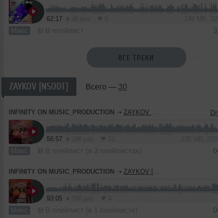
62:17
46 раз
5
143 MB, 3
Микс
В плейлист
3
ВСЕ ТРЕКИ
ZAYKOV [NSODT]
Всего —
30
INFINITY ON MUSIC_PRODUCTION
➝
ZAYKOV NSOTD - Happy Birthday Victor (INFINITY ON MUSIC)
56:57
198 раз
21
130 MB, 32
Микс
В плейлист (в 3 плейлистах)
0
INFINITY ON MUSIC_PRODUCTION
➝
ZAYKOV [NSOTD] - Lipgroove (INFINITY ON MUSIC)
93:05
390 раз
4
Микс
В плейлист (в 1 плейлисте)
0