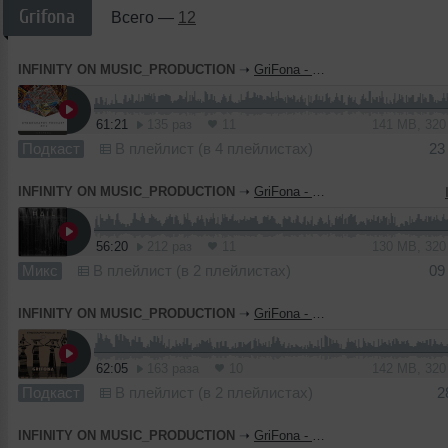
Grifona
Всего —
12
INFINITY ON MUSIC_PRODUCTION
➝
GriFona - Ethnography Podcast # 014(INFINITY ON MUSIC PODCAST)
61:21
135 раз
11
141 MB, 32
Подкаст
В плейлист (в 4 плейлистах)
23
INFINITY ON MUSIC_PRODUCTION
➝
GriFona - Hail (INFINITY ON MUSIC)
56:20
212 раз
11
130 MB, 32
Микс
В плейлист (в 2 плейлистах)
09
INFINITY ON MUSIC_PRODUCTION
➝
GriFona - Etnography Podcast #013(INFINITY ON MUSIC PODCAST)
62:05
163 раза
10
142 MB, 32
Подкаст
В плейлист (в 2 плейлистах)
2
INFINITY ON MUSIC_PRODUCTION
➝
GriFona - Ethnography Podcast 012 (INFINITY ON MUSIC PODCAST)