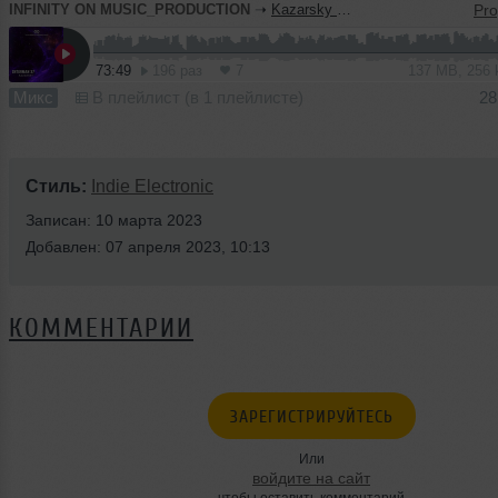
INFINITY ON MUSIC_PRODUCTION
➝
Kazarsky - Shturman 37 (INFINITY ON MUSIC PRODUCTION)
73:49
196 раз
7
137 MB, 256
Микс
В плейлист (в 1 плейлисте)
28
Стиль:
Indie Electronic
Записан: 10 марта 2023
Добавлен: 07 апреля 2023, 10:13
КОММЕНТАРИИ
ЗАРЕГИСТРИРУЙТЕСЬ
Или
войдите на сайт
чтобы оставить комментарий