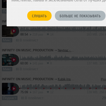
64:46
262 раза
23
148 MB, 320
Подкаст
В плейлист (в 2 плейлистах)
СЛУШАТЬ
БОЛЬШЕ НЕ ПОКАЗЫВАТЬ
INFINITY ON MUSIC_PRODUCTION
➝
Halikov - Rubicon ( INFINITY_ON_MUSIC_PRODUCTION)
88:54
218 раз
14
163 MB, 256
Микс
В плейлист
INFINITY ON MUSIC_PRODUCTION
➝
Neytraz - Muse (INFINITY ON MUSIC PRODUCTION)
60:00
141 раз
8
137 MB, 320
Микс
В плейлист
INFINITY ON MUSIC_PRODUCTION
➝
Kubik-Inspire Podcast #45 (INFINITY ON MUSIC PODCAST)
75:09
167 раз
12
139 MB, 256
Подкаст
В плейлист
29