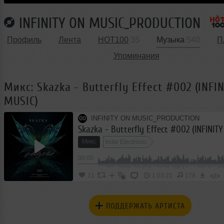
INFINITY ON MUSIC_PRODUCTION
Профиль
Лента
HOT100
35
Музыка
540
П
Упоминания
Микс: Skazka - Butterfly Effect #002 (INFI
MUSIC)
INFINITY ON MUSIC_PRODUCTION
Skazka - Butterfly Effect #002 (INFINIT
Микс
Indie Electronic
00:00
</>
11
1:03:21
178
ПОДДЕРЖАТЬ АРТИСТА