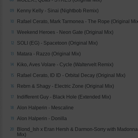
Kenny Kelly - Sinai (Nightbob Remix)
09
Rafael Cerato, Mark Tarmonea - The Rope (Original Mix
10
Weekend Heroes - Neon Gate (Original Mix)
11
SOLI (EG) - Spacetoon (Original Mix)
12
Matara - Razzo (Original Mix)
13
Kiko, Aves Volare - Cycle (Waltervelt Remix)
14
Rafael Cerato, ID ID - Orbital Decay (Original Mix)
15
Rebrn & Shagy - Electric Zone (Original Mix)
16
Indifferent Guy - Black Hole (Extended Mix)
17
Alon Halperin - Mescaline
18
Alon Halperin - Donilla
19
Blond_Ish x Eran Hersh & Darmon-Sorry with Madonna 
20
Mix)