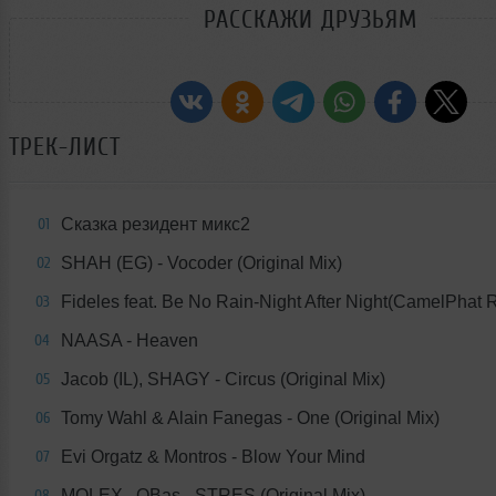
РАССКАЖИ ДРУЗЬЯМ
ТРЕК-ЛИСТ
Сказка резидент микс2
01
SHAH (EG) - Vocoder (Original Mix)
02
Fideles feat. Be No Rain-Night After Night(CamelPhat 
03
NAASA - Heaven
04
Jacob (IL), SHAGY - Circus (Original Mix)
05
Tomy Wahl & Alain Fanegas - One (Original Mix)
06
Evi Orgatz & Montros - Blow Your Mind
07
MOLEX., QBas - STRES (Original Mix)
08