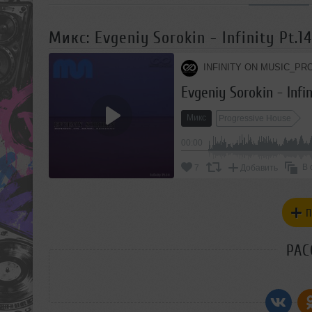
Микс: Evgeniy Sorokin - Infinity Pt.1
INFINITY ON MUSIC_PR
Evgeniy Sorokin - Infi
Микс
Progressive House
00:00
В 
7
Добавить
П
РАС