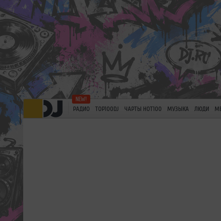
РАДИО
TOP100DJ
ЧАРТЫ HOT100
МУЗЫКА
ЛЮДИ
М