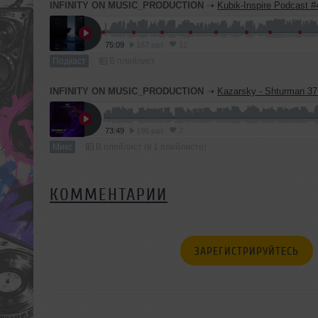
INFINITY ON MUSIC_PRODUCTION
➝
Kubik-Inspire Podcast #45 (INFINITY ON M
75:09
167 раз
12
Подкаст
В плейлист
INFINITY ON MUSIC_PRODUCTION
➝
Kazarsky - Shturman 37 (INFINITY ON MUSI
73:49
196 раз
7
Микс
В плейлист (в 1 плейлисте)
КОММЕНТАРИИ
ЗАРЕГИСТРИРУЙТЕСЬ