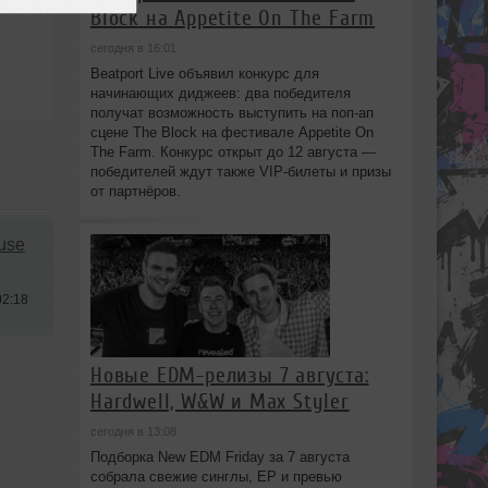
Block на Appetite On The Farm
сегодня в 16:01
Beatport Live объявил конкурс для
начинающих диджеев: два победителя
получат возможность выступить на поп‑ап
сцене The Block на фестивале Appetite On
The Farm. Конкурс открыт до 12 августа —
победителей ждут также VIP‑билеты и призы
от партнёров.
use
02:18
Новые EDM-релизы 7 августа:
Hardwell, W&W и Max Styler
сегодня в 13:08
Подборка New EDM Friday за 7 августа
собрала свежие синглы, EP и превью