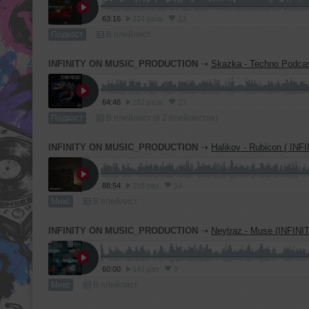
63:16
224 раза
13
Подкаст
В плейлист
INFINITY ON MUSIC_PRODUCTION
➝
Skazka - Techno Podcast #22 (INFINI
64:46
262 раза
23
Подкаст
В плейлист (в 2 плейлистах)
INFINITY ON MUSIC_PRODUCTION
➝
Halikov - Rubicon ( INFINITY_ON_MUSIC
88:54
218 раз
14
Микс
В плейлист
INFINITY ON MUSIC_PRODUCTION
➝
Neytraz - Muse (INFINITY ON MUSIC
60:00
141 раз
8
Микс
В плейлист