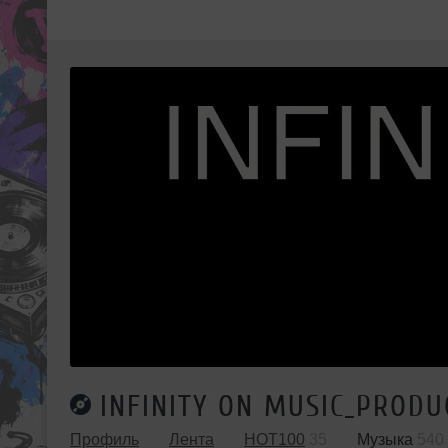
INFINITY ON MUSIC_PRODU
Профиль
Лента
HOT100
35
Музыка
540