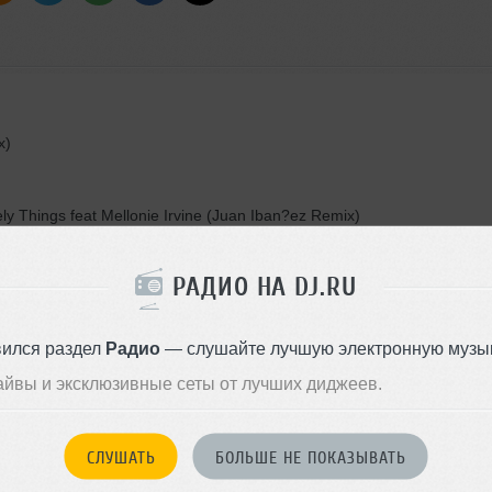
x)
vely Things feat Mellonie Irvine (Juan Iban?ez Remix)
РАДИО НА DJ.RU
вился раздел
Радио
— слушайте лучшую электронную музык
айвы и эксклюзивные сеты от лучших диджеев.
d Remix)
СЛУШАТЬ
БОЛЬШЕ НЕ ПОКАЗЫВАТЬ