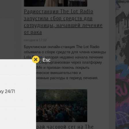
Радиостанция The Lot Radio
запустила сбор средств для
сотрудницы, начавшей лечение
от рака
сегодня в 17:02
Бруклинская онлайн-станция The Lot Radio
объявила о сборе средств для члена команды
Lola Evans, которая недавно начала лечение
Esc
от рака. Сбор организован через платформу
GoFundMe и призван помочь покрыть
хирургическое вмешательство и
повседневные расходы в период лечения.
у 24/7!
Выиграй часовой сет на The