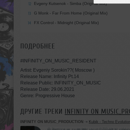
Evgeny Kutsenok - Simba (Original Mix)
12
G Monk - Far From Home (Original Mix)
13
FX Control - Midnight (Original Mix)
14
ПОДРОБНЕЕ
#INFINITY_ON_MUSIC_RESIDENT
Artist: Evgeniy Sorokin??( Moscow )
Release Name: Infinity Pt.14
Release Public: INFINITY_ON_MUSIC
Release Date: 29.06.2021
Genre: Progressive Housе
ДРУГИЕ ТРЕКИ
INFINITY ON MUSIC_P
INFINITY ON MUSIC_PRODUCTION
➝
Kubik - Techno Evolution #6 (INFINITY ON M