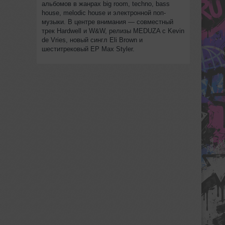
альбомов в жанрах big room, techno, bass
house, melodic house и электронной поп-
музыки. В центре внимания — совместный
трек Hardwell и W&W, релизы MEDUZA с Kevin
de Vries, новый сингл Eli Brown и
шеститрековый EP Max Styler.