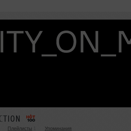
CTION
Плейлисты
1
Упоминания