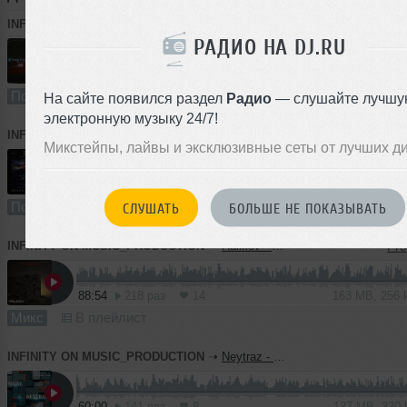
INFINITY ON MUSIC_PRODUCTION
➝
Kubik - Techno Evolution #6 (INFINITY ON MUSIC PODCAST)
РАДИО НА DJ.RU
63:16
224 раза
13
145 MB, 320
Подкаст
В плейлист
На сайте появился раздел
Радио
— слушайте лучшу
электронную музыку 24/7!
INFINITY ON MUSIC_PRODUCTION
➝
Skazka - Techno Podcast #22 (INFINITY ON MUSIC)
Микстейпы, лайвы и эксклюзивные сеты от лучших д
64:46
262 раза
23
148 MB, 320
Подкаст
В плейлист (в 2 плейлистах)
СЛУШАТЬ
БОЛЬШЕ НЕ ПОКАЗЫВАТЬ
INFINITY ON MUSIC_PRODUCTION
➝
Halikov - Rubicon ( INFINITY_ON_MUSIC_PRODUCTION)
88:54
218 раз
14
163 MB, 256
Микс
В плейлист
INFINITY ON MUSIC_PRODUCTION
➝
Neytraz - Muse (INFINITY ON MUSIC PRODUCTION)
60:00
141 раз
8
137 MB, 320