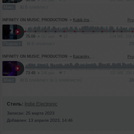
Микс
В плейлист
INFINITY ON MUSIC_PRODUCTION
➝
Kubik-Inspire Podcast #45 (INFINITY ON MUSIC PODCAST)
75:09
167 раз
12
139 MB, 256
Подкаст
В плейлист
29
INFINITY ON MUSIC_PRODUCTION
➝
Kazarsky - Shturman 37 (INFINITY ON MUSIC PRODUCTION)
73:49
196 раз
7
137 MB, 256
Микс
В плейлист (в 1 плейлисте)
28
Стиль:
Indie Electronic
Записан: 25 марта 2023
Добавлен: 13 апреля 2023, 14:46