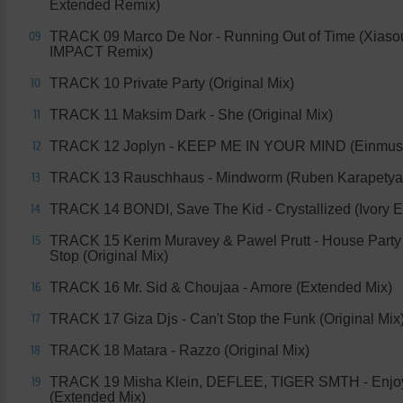
Extended Remix)
TRACK 09 Marco De Nor - Running Out of Time (Xias
09
IMPACT Remix)
TRACK 10 Private Party (Original Mix)
10
TRACK 11 Maksim Dark - She (Original Mix)
11
TRACK 12 Joplyn - KEEP ME IN YOUR MIND (Einmus
12
TRACK 13 Rauschhaus - Mindworm (Ruben Karapetya
13
TRACK 14 BONDI, Save The Kid - Crystallized (Ivory Ed
14
TRACK 15 Kerim Muravey & Pawel Prutt - House Party
15
Stop (Original Mix)
TRACK 16 Mr. Sid & Choujaa - Amore (Extended Mix)
16
TRACK 17 Giza Djs - Can't Stop the Funk (Original Mix
17
TRACK 18 Matara - Razzo (Original Mix)
18
TRACK 19 Misha Klein, DEFLEE, TIGER SMTH - Enjo
19
(Extended Mix)