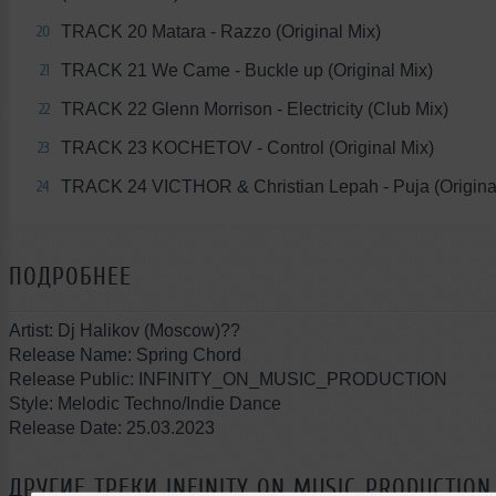
TRACK 20 Matara - Razzo (Original Mix)
20
TRACK 21 We Came - Buckle up (Original Mix)
21
TRACK 22 Glenn Morrison - Electricity (Club Mix)
22
TRACK 23 KOCHETOV - Control (Original Mix)
23
TRACK 24 VICTHOR & Christian Lepah - Puja (Origina
24
ПОДРОБНЕЕ
Artist: Dj Halikov (Moscow)??
Release Name: Spring Chord
Release Public: INFINITY_ON_MUSIC_PRODUCTION
Style: Melodic Techno/Indie Dance
Release Date: 25.03.2023
ДРУГИЕ ТРЕКИ
INFINITY ON MUSIC_PRODUCTION