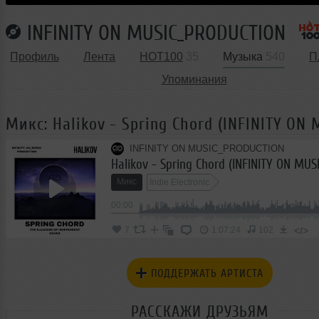
INFINITY ON MUSIC_PRODUCTION
Профиль
Лента
HOT100
35
Музыка
540
П
Упоминания
Микс: Halikov - Spring Chord (INFINITY ON 
INFINITY ON MUSIC_PRODUCTION
Halikov - Spring Chord (INFINITY ON MUSI
Микс
Indie Electronic
00:00
</>
7
1:07:24
102
ПОДДЕРЖАТЬ АРТИСТА
РАССКАЖИ ДРУЗЬЯМ