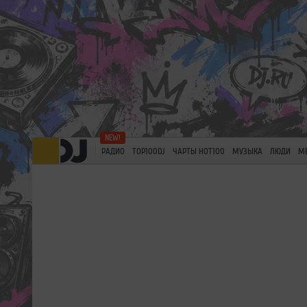
РАДИО
TOP100DJ
ЧАРТЫ HOT100
МУЗЫКА
ЛЮДИ
М