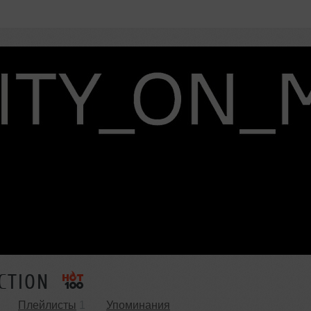
CTION
Плейлисты
1
Упоминания