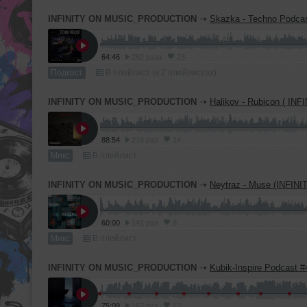
INFINITY ON MUSIC_PRODUCTION
➝
Skazka - Techno Podcast #22 (INFINI
64:46
262 раза
23
Подкаст
В плейлист (в 2 плейлистах)
INFINITY ON MUSIC_PRODUCTION
➝
Halikov - Rubicon ( INFINITY_ON_MUSIC
88:54
218 раз
14
Микс
В плейлист
INFINITY ON MUSIC_PRODUCTION
➝
Neytraz - Muse (INFINITY ON MUSIC
60:00
141 раз
8
Микс
В плейлист
INFINITY ON MUSIC_PRODUCTION
➝
Kubik-Inspire Podcast #45 (INFINITY ON M
75:09
167 раз
12