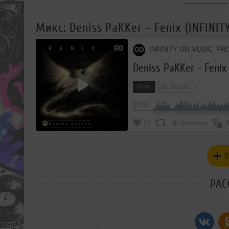
Микс: Deniss PaKKer - Fenix (INFINIT
INFINITY ON MUSIC_PR
Deniss PaKKer - Fenix
Микс
Nu Breaks
00:00
В
12
Добавить
П
РАС