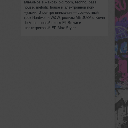
альбомов в жанрах big room, techno, bass
house, melodic house и электронной поп-
музыки. В центре внимания — совместный
трек Hardwell и W&W, релизы MEDUZA с Kevin
de Vries, новый сингл Eli Brown и
шеститрековый EP Max Styler.