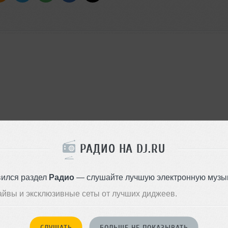
14 апреля 2023, 23:36:
Александр Пррстой
отлично)
к 48:17
РАДИО НА DJ.RU
вился раздел
Радио
— слушайте лучшую электронную музык
айвы и эксклюзивные сеты от лучших диджеев.
СЛУШАТЬ
БОЛЬШЕ НЕ ПОКАЗЫВАТЬ