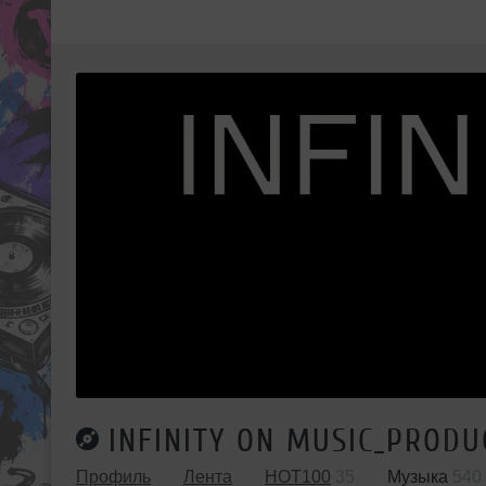
INFINITY ON MUSIC_PRODU
Профиль
Лента
HOT100
35
Музыка
540