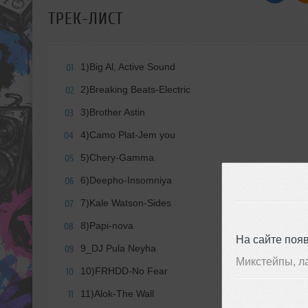
ТРЕК-ЛИСТ
1)Big Al, Active Sound
01
2)Breaking Beats-Electric
02
3)Brother Astin
03
4)Camo Plat-Jem you
04
5)Chery-Gamma
05
6)Deepho-Insomniya
06
7)Kale Watson-Sides
07
8)Papi-nova
08
На сайте поя
9_DJ Pula Neyha
09
Микстейпы, л
10)FRHDD-No Fear
10
11)Alok-The Wall
11