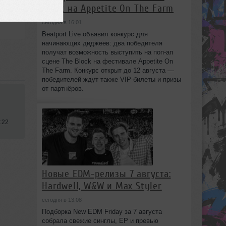
Block на Appetite On The Farm
сегодня в 16:01
Beatport Live объявил конкурс для
начинающих диджеев: два победителя
получат возможность выступить на поп‑ап
сцене The Block на фестивале Appetite On
The Farm. Конкурс открыт до 12 августа —
победителей ждут также VIP‑билеты и призы
от партнёров.
:22
Новые EDM-релизы 7 августа:
Hardwell, W&W и Max Styler
сегодня в 13:08
Подборка New EDM Friday за 7 августа
собрала свежие синглы, EP и превью