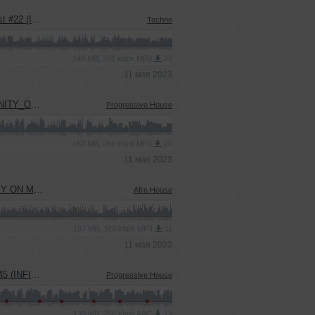
TY ON MUSIC)
Techno
148 MB, 320 kbps MP3
29
11 мая 2023
_PRODUCTION)
Progressive House
163 MB, 256 kbps MP3
25
11 мая 2023
 PRODUCTION)
Afro House
137 MB, 320 kbps MP3
11
11 мая 2023
USIC PODCAST)
Progressive House
139 MB, 256 kbps AAC
19