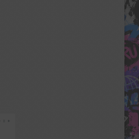
−
+
0