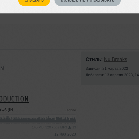
Стиль:
Nu Breaks
ON
Записан: 21 марта 2023
Добавлен: 13 апреля 2023, 14
RODUCTION
USIC PODCAST)
Techno
145 MB, 320 kbps MP3
13
12 мая 2023