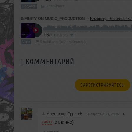
Подкаст
В плейлист
INFINITY ON MUSIC_PRODUCTION
➝
Kazarsky - Shturman 37 (INFINITY ON MUSI
73:49
196 раз
7
Микс
В плейлист (в 1 плейлисте)
1 КОММЕНТАРИЙ
ЗАРЕГИСТРИРУЙТЕСЬ
Александр Пррстой
14 апреля 2023, 23:36
#
отлично)
к 48:17