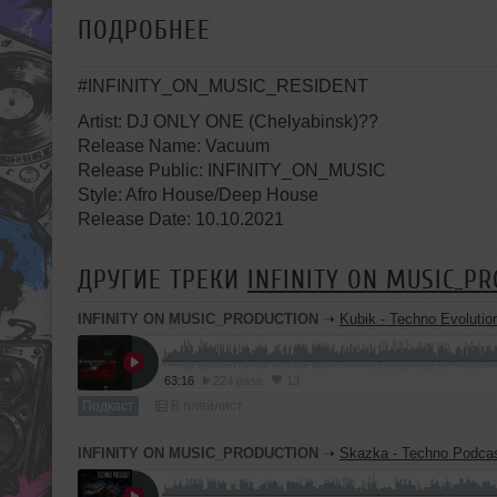
ПОДРОБНЕЕ
#INFINITY_ON_MUSIC_RESIDENT
Artist: DJ ONLY ONE (Chelyabinsk)??
Release Name: Vacuum
Release Public: INFINITY_ON_MUSIC
Style: Afro House/Deep House
Release Date: 10.10.2021
ДРУГИЕ ТРЕКИ
INFINITY ON MUSIC_P
INFINITY ON MUSIC_PRODUCTION
➝
Kubik - Techno Evolution #6 (INFINITY ON M
63:16
224 раза
13
Подкаст
В плейлист
INFINITY ON MUSIC_PRODUCTION
➝
Skazka - Techno Podcast #22 (INFINI