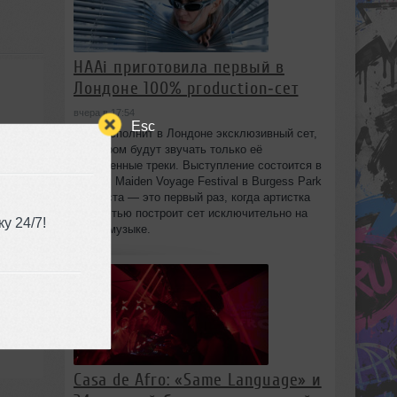
HAAi приготовила первый в
Лондоне 100% production‑сет
вчера в 17:54
Esc
HAAi исполнит в Лондоне эксклюзивный сет,
в котором будут звучать только её
собственные треки. Выступление состоится в
рамках Maiden Voyage Festival в Burgess Park
8 августа — это первый раз, когда артистка
полностью построит сет исключительно на
у 24/7!
своей музыке.
Casa de Afro: «Same Language» и