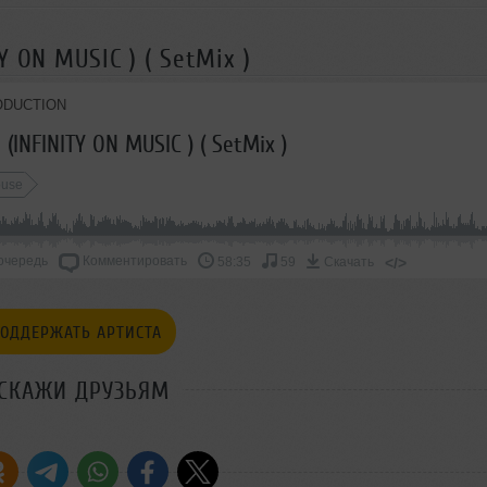
 ON MUSIC ) ( SetMix )
ODUCTION
(INFINITY ON MUSIC ) ( SetMix )
ouse
очередь
Комментировать
</>
58:35
59
Скачать
ОДДЕРЖАТЬ АРТИСТА
СКАЖИ ДРУЗЬЯМ