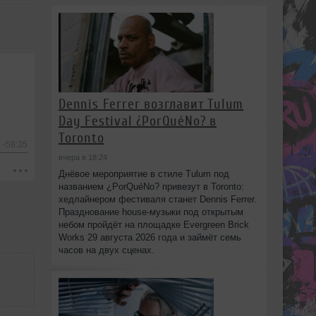
Dennis Ferrer возглавит Tulum
Day Festival ¿PorQuéNo? в
Toronto
-58:35
вчера в 18:24
Днёвое мероприятие в стиле Tulum под
названием ¿PorQuéNo? привезут в Toronto:
хедлайнером фестиваля станет Dennis Ferrer.
Празднование house-музыки под открытым
небом пройдёт на площадке Evergreen Brick
Works 29 августа 2026 года и займёт семь
часов на двух сценах.