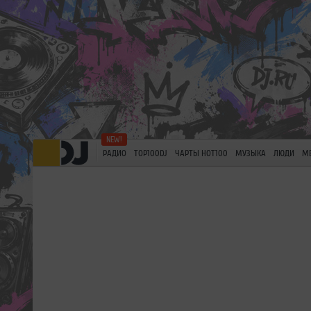
РАДИО
TOP100DJ
ЧАРТЫ HOT100
МУЗЫКА
ЛЮДИ
М