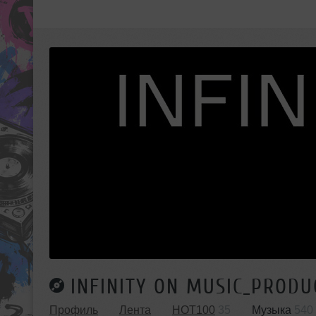
INFINITY ON MUSIC_PRODU
Профиль
Лента
HOT100
35
Музыка
540