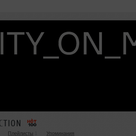
CTION
Плейлисты
1
Упоминания