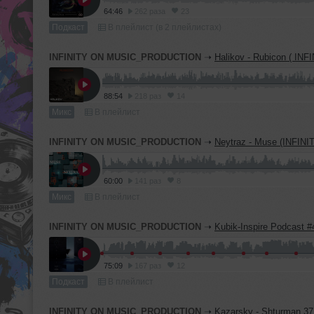
64:46
262 раза
23
Подкаст
В плейлист (в 2 плейлистах)
INFINITY ON MUSIC_PRODUCTION
➝
Halikov - Rubicon ( INFINITY_ON_MUSIC
88:54
218 раз
14
Микс
В плейлист
INFINITY ON MUSIC_PRODUCTION
➝
Neytraz - Muse (INFINITY ON MUSIC
60:00
141 раз
8
Микс
В плейлист
INFINITY ON MUSIC_PRODUCTION
➝
Kubik-Inspire Podcast #45 (INFINITY ON M
75:09
167 раз
12
Подкаст
В плейлист
INFINITY ON MUSIC_PRODUCTION
➝
Kazarsky - Shturman 37 (INFINITY ON MUSI