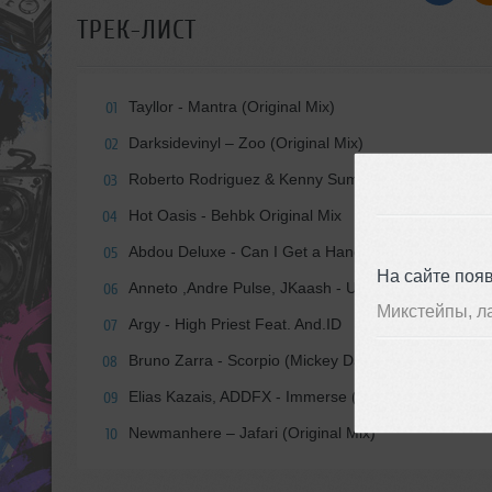
ТРЕК-ЛИСТ
Tayllor - Mantra (Original Mix)
01
Darksidevinyl – Zoo (Original Mix)
02
Roberto Rodriguez & Kenny Summit feat. Manny Que
03
Hot Oasis - Behbk Original Mix
04
Abdou Deluxe - Can I Get a Hand (Original Mix)
05
На сайте поя
Anneto ,Andre Pulse, JKaash - U Can Save Me (Ext
06
Микстейпы, л
Argy - High Priest Feat. And.ID
07
Bruno Zarra - Scorpio (Mickey Dastinz Remix)
08
Elias Kazais, ADDFX - Immerse (Original Mix)
09
Newmanhere – Jafari (Original Mix)
10