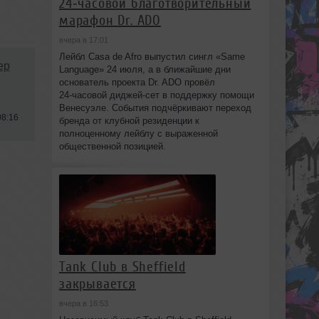
24‑часовой благотворительный
марафон Dr. ADO
вчера в 17:01
Лейбл Casa de Afro выпустил сингл «Same
ep
Language» 24 июля, а в ближайшие дни
основатель проекта Dr. ADO провёл
24‑часовой диджей‑сет в поддержку помощи
Венесуэле. События подчёркивают переход
08:16
бренда от клубной резиденции к
полноценному лейблу с выраженной
общественной позицией.
Tank Club в Sheffield
закрывается
вчера в 16:53