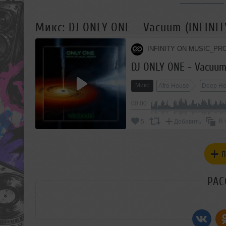
Микс: DJ ONLY ONE - Vacuum (INFINITY
INFINITY ON MUSIC_PR
DJ ONLY ONE - Vacuum 
Микс
Afro House
Deep H
00:00
В 
5
Добавить
П
РАС