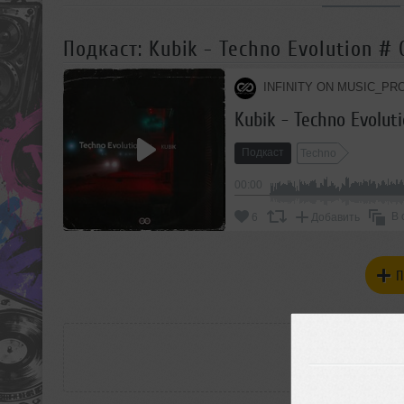
Подкаст: Kubik - Techno Evolution #
INFINITY ON MUSIC_PR
Kubik - Techno Evolut
Подкаст
Techno
00:00
В 
6
Добавить
П
РАС