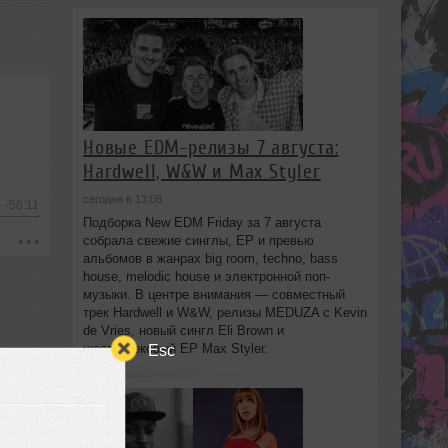
Новые EDM-релизы 7 августа:
Hardwell, W&W и Max Styler
сегодня в 13:08
-56:11
Подборка New EDM Friday за 7 августа
собрала свежие синглы, EP и превью
альбомов в жанрах big room, techno, bass
house, melodic house и электронной поп-
музыки. В центре внимания — совместный
трек Hardwell и W&W, релизы MEDUZA с Kevin
de Vries, новый сингл Eli Brown и
шеститрековый EP Max Styler.
Esc