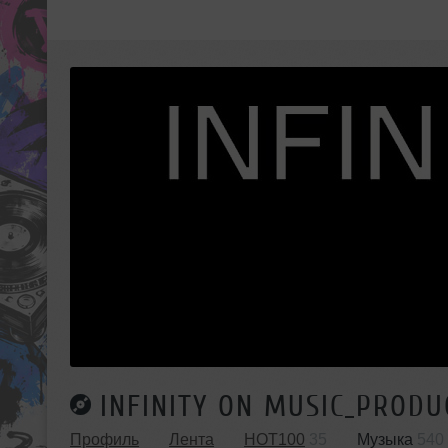
INFINITY ON MUSIC_PRODU
Профиль
Лента
HOT100
35
Музыка
540