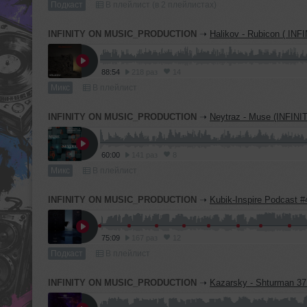
Подкаст
В плейлист (в 2 плейлистах)
INFINITY ON MUSIC_PRODUCTION
➝
Halikov - Rubicon ( INFINITY_ON_MUSIC
88:54
218 раз
14
Микс
В плейлист
INFINITY ON MUSIC_PRODUCTION
➝
Neytraz - Muse (INFINITY ON MUSIC
60:00
141 раз
8
Микс
В плейлист
INFINITY ON MUSIC_PRODUCTION
➝
Kubik-Inspire Podcast #45 (INFINITY ON M
75:09
167 раз
12
Подкаст
В плейлист
INFINITY ON MUSIC_PRODUCTION
➝
Kazarsky - Shturman 37 (INFINITY ON MUSI