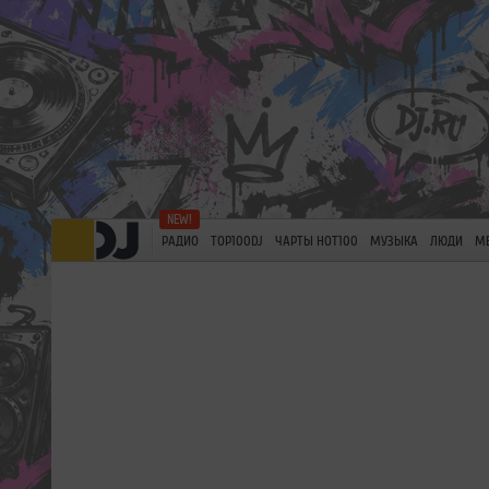
РАДИО
TOP100DJ
ЧАРТЫ HOT100
МУЗЫКА
ЛЮДИ
М