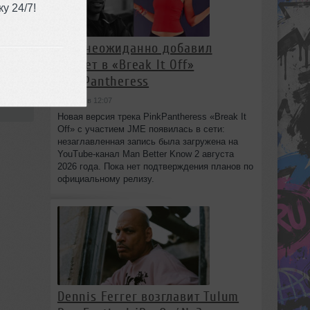
у 24/7!
JME неожиданно добавил
куплет в «Break It Off»
PinkPantheress
:58
сегодня в 12:07
Новая версия трека PinkPantheress «Break It
Off» с участием JME появилась в сети:
незаглавленная запись была загружена на
YouTube-канал Man Better Know 2 августа
2026 года. Пока нет подтверждения планов по
официальному релизу.
Dennis Ferrer возглавит Tulum