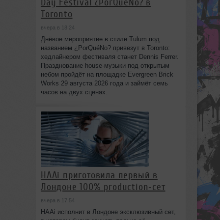
Day Festival ¿PorQuéNo? в
Toronto
вчера в 18:24
Днёвое мероприятие в стиле Tulum под
названием ¿PorQuéNo? привезут в Toronto:
хедлайнером фестиваля станет Dennis Ferrer.
Празднование house-музыки под открытым
небом пройдёт на площадке Evergreen Brick
Works 29 августа 2026 года и займёт семь
часов на двух сценах.
HAAi приготовила первый в
Лондоне 100% production‑сет
вчера в 17:54
HAAi исполнит в Лондоне эксклюзивный сет,