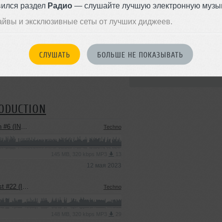
вился раздел
Радио
— слушайте лучшую электронную музык
айвы и эксклюзивные сеты от лучших диджеев.
Стиль:
Techno
СЛУШАТЬ
БОЛЬШЕ НЕ ПОКАЗЫВАТЬ
ON
Записан: 17 марта 2023
Добавлен: 13 апреля 2023, 13
RODUCTION
USIC PODCAST)
Techno
145 MB, 320 kbps MP3
13
12 мая 2023
TY ON MUSIC)
Techno
148 MB, 320 kbps MP3
29