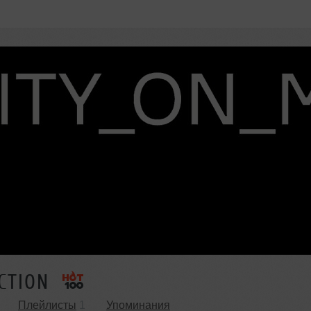
CTION
Плейлисты
1
Упоминания