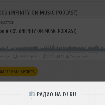
 005 (INFINITY ON MUSIC PODCAST)
ODUCTION
ion # 005 (INFINITY ON MUSIC PODCAST)
очередь
Комментировать
</>
56:11
63
Скачать
ОДДЕРЖАТЬ АРТИСТА
СКАЖИ ДРУЗЬЯМ
РАДИО НА DJ.RU