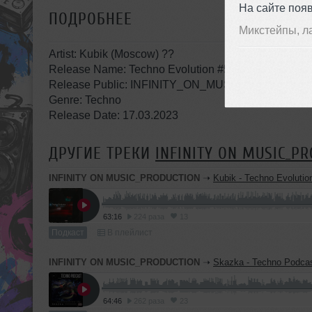
На сайте поя
ПОДРОБНЕЕ
Микстейпы, л
Artist: Kubik (Moscow) ??
Release Name: Techno Evolution #5
Release Public: INFINITY_ON_MUSIC_PRODUCTI
Genre: Techno
Release Date: 17.03.2023
ДРУГИЕ ТРЕКИ
INFINITY ON MUSIC_P
INFINITY ON MUSIC_PRODUCTION
➝
Kubik - Techno Evolution #6 (INFINITY ON M
63:16
224 раза
13
Подкаст
В плейлист
INFINITY ON MUSIC_PRODUCTION
➝
Skazka - Techno Podcast #22 (INFINI
64:46
262 раза
23