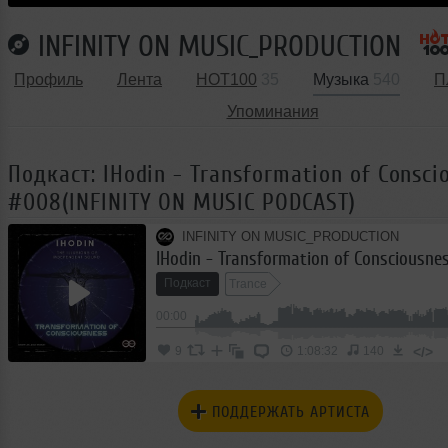
INFINITY ON MUSIC_PRODUCTION
Профиль
Лента
HOT100
35
Музыка
540
П
Упоминания
Подкаст: IHodin - Transformation of Consci
#008(INFINITY ON MUSIC PODCAST)
INFINITY ON MUSIC_PRODUCTION
Подкаст
Trance
00:00
</>
9
1:08:32
140
ПОДДЕРЖАТЬ АРТИСТА