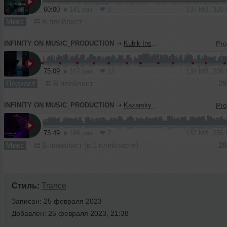
60:00
141 раз
8
137 MB, 320
Микс
В плейлист
INFINITY ON MUSIC_PRODUCTION
➝
Kubik-Inspire Podcast #45 (INFINITY ON MUSIC PODCAST)
75:09
167 раз
12
139 MB, 256
Подкаст
В плейлист
29
INFINITY ON MUSIC_PRODUCTION
➝
Kazarsky - Shturman 37 (INFINITY ON MUSIC PRODUCTION)
73:49
196 раз
7
137 MB, 256
Микс
В плейлист (в 1 плейлисте)
28
Стиль:
Trance
Записан: 25 февраля 2023
Добавлен: 25 февраля 2023, 21:38