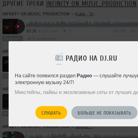
ДРУГИЕ ТРЕКИ
INFINITY ON MUSIC_PRODUCTION
INFINITY ON MUSIC_PRODUCTION
➝
Kubik - Techno Evolution #6 (INFINITY ON MUSIC PODCAST)
63:16
224 раза
13
145 MB, 320
Подкаст
В плейлист
INFINITY ON MUSIC_PRODUCTION
➝
Skazka - Techno Podcast #22 (INFINITY ON MUSIC)
РАДИО НА DJ.RU
64:46
262 раза
23
148 MB, 320
На сайте появился раздел
Радио
— слушайте лучшу
Подкаст
В плейлист (в 2 плейлистах)
электронную музыку 24/7!
INFINITY ON MUSIC_PRODUCTION
➝
Halikov - Rubicon ( INFINITY_ON_MUSIC_PRODUCTION)
Микстейпы, лайвы и эксклюзивные сеты от лучших д
88:54
218 раз
14
163 MB, 256
СЛУШАТЬ
БОЛЬШЕ НЕ ПОКАЗЫВАТЬ
Микс
В плейлист
INFINITY ON MUSIC_PRODUCTION
➝
Neytraz - Muse (INFINITY ON MUSIC PRODUCTION)