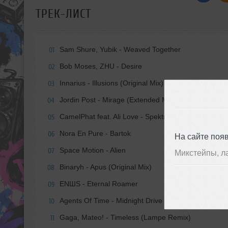
ТРЕК-ЛИСТ
Sam Shure, Yubik - Weaved Together
01
Bob Moses, ZHU - Desire
02
Innarius - Illusions (Original Mix)
03
Jordin Post - Mirage (Extended Mix)
04
CamelPhat feat. Ali Love - Spektrum
05
Nora En Pure - Bartok
06
На сайте поя
Space Motion - Alien
07
Микстейпы, л
Binaryh - Apus (Original Mix)
08
ENШS - Eternal Roamer
09
Agents Of Time - Midnight Drive
10
Gaga, Mateo! - Timeless (Lampe Remix)
11