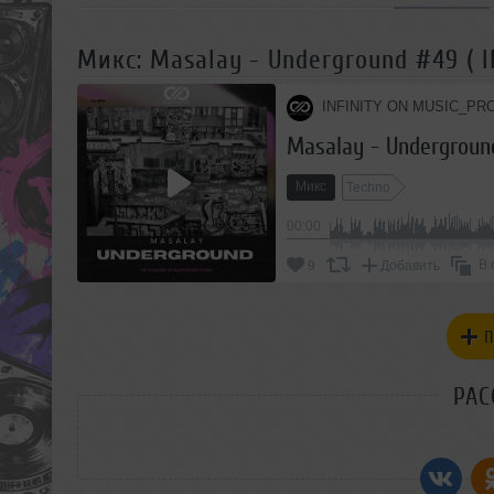
Микс: Masalay - Underground #49 ( 
INFINITY ON MUSIC_PR
Masalay - Undergroun
Микс
Techno
00:00
В 
9
Добавить
П
РАС