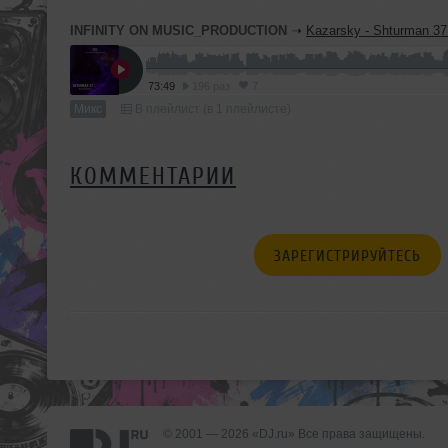
INFINITY ON MUSIC_PRODUCTION
➝
Kazarsky - Shturman 37 (INFINITY ON MUSI
73:49
196 раз
7
Микс
В плейлист (в 1 плейлисте)
КОММЕНТАРИИ
ЗАРЕГИСТРИРУЙТЕСЬ
© 2001 — 2026 «DJ.ru» Все права защищены.