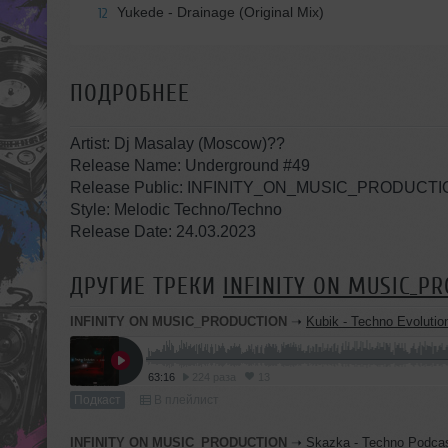
Yukede - Drainage (Original Mix)
12
ПОДРОБНЕЕ
Artist: Dj Masalay (Moscow)??
Release Name: Underground #49
Release Public: INFINITY_ON_MUSIC_PRODUCTI
Style: Melodic Techno/Techno
Release Date: 24.03.2023
ДРУГИЕ ТРЕКИ
INFINITY ON MUSIC_P
INFINITY ON MUSIC_PRODUCTION
➝
Kubik - Techno Evolution #6 (INFINITY ON M
63:16
224 раза
13
Подкаст
В плейлист
INFINITY ON MUSIC_PRODUCTION
➝
Skazka - Techno Podcast #22 (INFINI