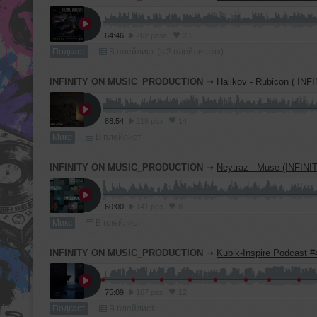
64:46
262 раза
23
Подкаст
В плейлист (в 2 плейлистах)
INFINITY ON MUSIC_PRODUCTION
➝
Halikov - Rubicon ( INFINITY_ON_MUSIC
88:54
218 раз
14
Микс
В плейлист
INFINITY ON MUSIC_PRODUCTION
➝
Neytraz - Muse (INFINITY ON MUSIC
60:00
141 раз
8
Микс
В плейлист
INFINITY ON MUSIC_PRODUCTION
➝
Kubik-Inspire Podcast #45 (INFINITY ON M
75:09
167 раз
12
Подкаст
В плейлист