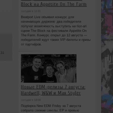
Block на Appetite On The Farm
сегодня в 16:01
Beatport Live объявил конкурс для
начинающих диджеев: два победителя
получат возможность выступить на поп‑ап
сцене The Block на фестивале Appetite On
The Farm. Конкурс открыт до 12 августа —
победителей ждут также VIP‑билеты и призы
от партнёров.
:31
Новые EDM-релизы 7 августа:
Hardwell, W&W и Max Styler
сегодня в 13:08
Подборка New EDM Friday за 7 августа
собрала свежие синглы, EP и превью