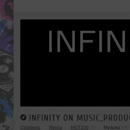
INFINITY ON MUSIC_PRODU
Профиль
Лента
HOT100
35
Музыка
540