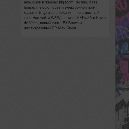
альбомов в жанрах big room, techno, bass
house, melodic house и электронной поп-
музыки. В центре внимания — совместный
трек Hardwell и W&W, релизы MEDUZA с Kevin
de Vries, новый сингл Eli Brown и
шеститрековый EP Max Styler.