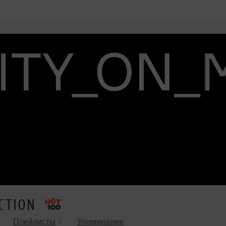
CTION
Плейлисты
1
Упоминания