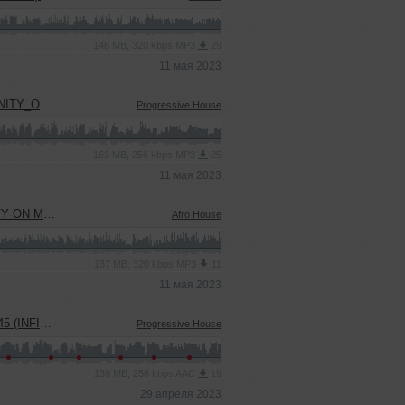
148 MB, 320 kbps MP3
29
11 мая 2023
_PRODUCTION)
Progressive House
163 MB, 256 kbps MP3
25
11 мая 2023
 PRODUCTION)
Afro House
137 MB, 320 kbps MP3
11
11 мая 2023
USIC PODCAST)
Progressive House
139 MB, 256 kbps AAC
19
29 апреля 2023