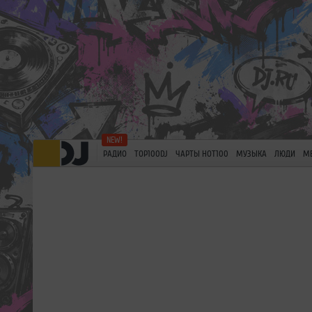
РАДИО
TOP100DJ
ЧАРТЫ HOT100
МУЗЫКА
ЛЮДИ
М