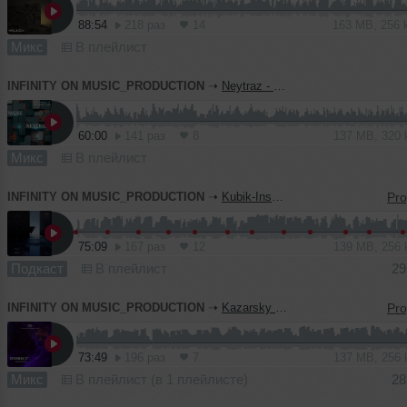
88:54
218 раз
14
163 MB, 256
Микс
В плейлист
INFINITY ON MUSIC_PRODUCTION
➝
Neytraz - Muse (INFINITY ON MUSIC PRODUCTION)
60:00
141 раз
8
137 MB, 320
Микс
В плейлист
INFINITY ON MUSIC_PRODUCTION
➝
Kubik-Inspire Podcast #45 (INFINITY ON MUSIC PODCAST)
75:09
167 раз
12
139 MB, 256
Подкаст
В плейлист
29
INFINITY ON MUSIC_PRODUCTION
➝
Kazarsky - Shturman 37 (INFINITY ON MUSIC PRODUCTION)
73:49
196 раз
7
137 MB, 256
Микс
В плейлист (в 1 плейлисте)
28