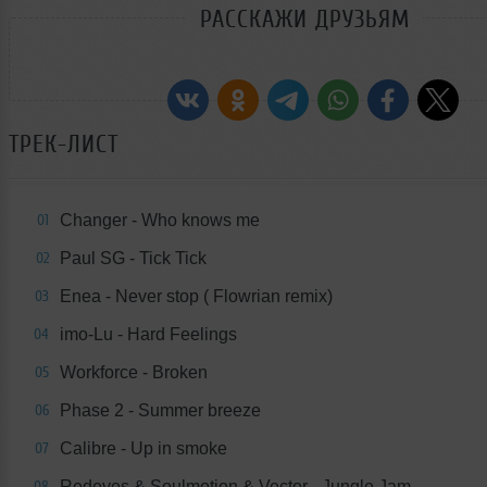
РАССКАЖИ ДРУЗЬЯМ
ТРЕК-ЛИСТ
Changer - Who knows me
01
Paul SG - Tick Tick
02
Enea - Never stop ( Flowrian remix)
03
imo-Lu - Hard Feelings
04
Workforce - Broken
05
Phase 2 - Summer breeze
06
Calibre - Up in smoke
07
Redeyes & Soulmotion & Vector - Jungle Jam
08