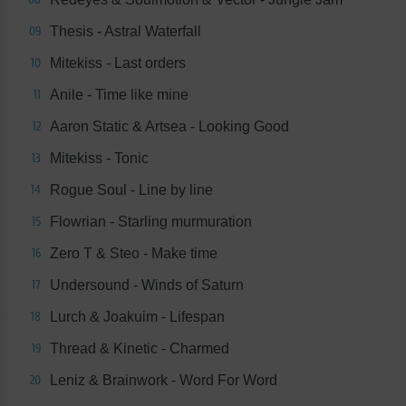
Thesis - Astral Waterfall
09
Mitekiss - Last orders
10
Anile - Time like mine
11
Aaron Static & Artsea - Looking Good
12
Mitekiss - Tonic
13
Rogue Soul - Line by line
14
Flowrian - Starling murmuration
15
Zero T & Steo - Make time
16
Undersound - Winds of Saturn
17
Lurch & Joakuim - Lifespan
18
Thread & Kinetic - Charmed
19
Leniz & Brainwork - Word For Word
20