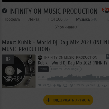
INFINITY ON MUSIC_PRODUCTION
Профиль
Лента
HOT100
35
Музыка
540
П
Упоминания
Микс: Kubik - World Dj Day Mix 2023 (INFIN
MUSIC PRODUCTION)
М
INFINITY ON MUSIC_PRODUCTION
82
Микс
Drum 'N Bass/Jungle
00:00
</>
29
1:23:35
378
ПОДДЕРЖАТЬ АРТИСТА