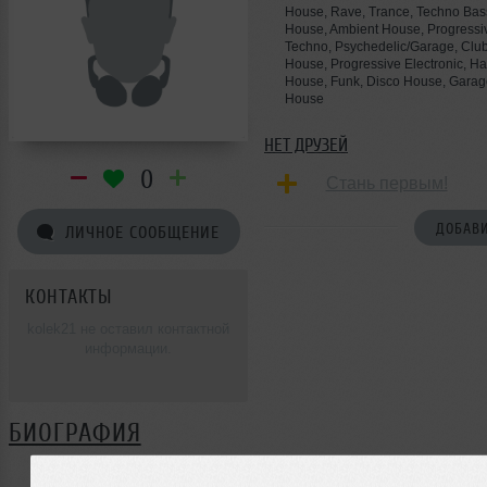
House, Rave, Trance, Techno Bas
House, Ambient House, Progressi
Techno, Psychedelic/Garage, Club/
House, Progressive Electronic, H
House, Funk, Disco House, Garag
House
НЕТ ДРУЗЕЙ
0
Стань первым!
ДОБАВИ
ЛИЧНОЕ СООБЩЕНИЕ
КОНТАКТЫ
kolek21 не оставил контактной
информации.
БИОГРАФИЯ
kolek21 ещё не поделился своей биографией