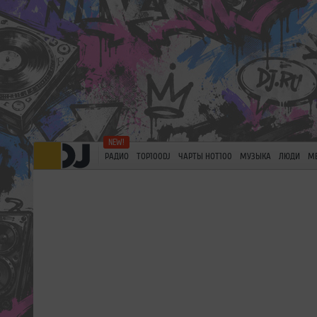
РАДИО
TOP100DJ
ЧАРТЫ HOT100
МУЗЫКА
ЛЮДИ
М