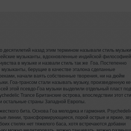
о десятилетий назад этим термином называли стиль музыки
опейские музыканты, вдохновленные индийской философией
чувства в музыке и назвали стиль так же Гоа. Постепенно
реками, начали ваять собственные творения, ни на дюйм
ыки.
Гоа-трансом
стали называть музыку, произведенную к
всей этой
псевдо-Гоа
музыки выделили отдельный пласт по
ва, впоследствии этот стиль
и остальные страны Западной Европы.
снова Гоа мелодика и гармония. Psychedelic
ые линии, трансформирующиеся, порой острые и яркие, зву
боих стилях нет тяжелого баса, хотя встречаются добавки
зыку можно медитировать, можно танцевать, можно размыш