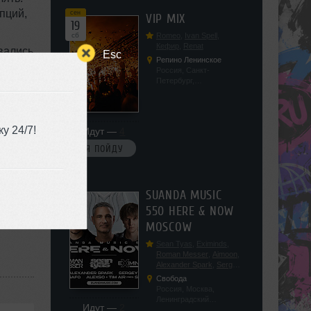
сен
VIP MIX
19
сб
Romeo
,
Ivan Spell
,
Кефир
,
Renat
вались
Esc
Репино Ленинское
то
Россия, Санкт-
Петербург,
Ленинградская обл, п.
олагал
Ленинское, ул.
ие
Советская 171
ажным
у 24/7!
Идут —
4
ц,
Я ПОЙДУ
e
сен
SUANDA MUSIC
19
550 HERE & NOW
сб
MOSCOW
Sean Tyas
,
Eximinds
,
Roman Messer
,
Aimoon
,
Alexander Spark
,
Sergey
Salekhov
,
Georgio Safo
,
Свобода
AlexSo
,
Tim Air
Россия, Москва,
Ленинградский
Идут —
2
проспект, 47с19