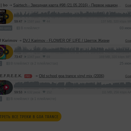
 | bo
➝
Sairtech - Звездная карта #98 (21.05.2016) - Первое национальное trance-радиошоу
Goa
59:47
1597 раз
44
137 MB, 320 kbps 
ио-шоу
В плейлист
03 июн
J Karimov
➝
DVJ Karimov - FLOWER OF LIFE / Цветок Жизни
Goa
73:47
1347 раз
69
169 MB, 320 kbps M
с
В плейлист (в 2 плейлистах)
25 июн
E.F.R.E.E.K.
➝
Old school goa trance vinyl mix (2006)
Goa
59:53
632 раза
152
111 MB, 256 kbps 
с
В плейлист (в 1 плейлисте)
ТРЕТЬ ВСЕ ТРЕКИ В GOA TRANCE