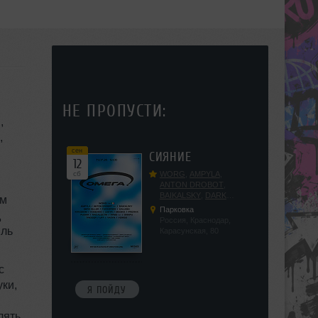
НЕ ПРОПУСТИ:
,
,
сен
СИЯНИЕ
12
сб
WORG
,
AMPYLA
,
ANTON DROBOT
,
BAIKALSKY
,
DARK
ем
DILLER
,
FUCKOPSSS
,
Парковка
д
KALUGIN
,
KITEGNOM
,
Россия, Краснодар,
KODENKO
,
LEEYA
,
Карасунская, 80
MEDIKA
,
PRIZRAK
,
PUSHIN
,
RAS ALGETHI
,
RPMD
,
SHINPU
,
TRIGGER
,
UFF
,
YASYA
,
VERIGO
ки,
Я ПОЙДУ
лять.