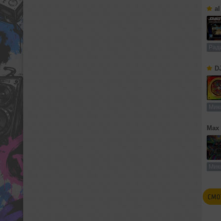
al
Рад
D
Мик
Max 
Мик
СМО