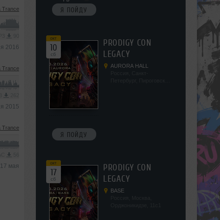
 Trance
Я ПОЙДУ
MP3
90
окт
PRODIGY CON
10
я 2016
LEGACY
сб
AURORA HALL
 Trance
Россия, Санкт-
Петербург, Пироговская
наб, 5/2
P3
262
я 2015
 Trance
Я ПОЙДУ
AAC
56
окт
17 мая
PRODIGY CON
17
LEGACY
сб
BASE
Россия, Москва,
Орджоникидзе, 11с1