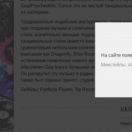
Goa/Psychedelic Trance это не чистый танцевальный стиль, это сложная компиляция из разных стилей и концепций,
из эзотерики.
Традиционные индийские инструменты, такие как с
при создании музыки в сочетании с сильным, гипн
стиль значительно меньше подходит для работы
д
танцевальные стили (вместо винила часто исполь
сравнительно небольшим количеством DJs, пропа
компании как Dragonfly, Blue Room Released, Flying
На сайте поя
источником появления нового музыкального матер
Микстейпы, л
обеспечил Goa trance большим числом поклонников
Он раскрутил эту музыку в радио эфире и в клубах 
также был хорошо принят, студия выпустила три с
Лейблы: Perfecto Fluoro, Tip Records, Symbiosis Rec
НА
Неко