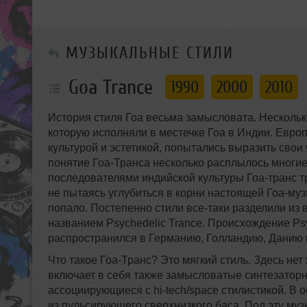
МУЗЫКАЛЬНЫЕ СТИЛИ
Goa Trance
1990
2000
2010
История стиля Гоа весьма замысловата. Нескольк
которую исполняли в местечке Гоа в Индии. Евр
культурой и эстетикой, попытались выразить свои 
понятие
Гоа-Транса
несколько расплылось многие музыканты, берущие в качестве эталона сделанные
последователями индийской культуры
Гоа-транс
т
не пытаясь углубиться в корни настоящей
Гоа-муз
попало. Постепенно стили
все-таки
разделили из 
названием Psychedelic Trance. Происхождение Psychedelic Trance Британские остро
распространился в Германию, Голландию, Данию 
Что такое
Гоа-Транс?
Это мягкий стиль. Здесь нет жесткого бита. О
включает в себя также замысловатые синтезаторн
ассоциирующиеся
с hi-tech/space
стилистикой. В о
из пульсирующего сверхнизкого баса. Под эту му