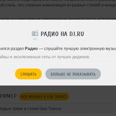
итар и садор (или их электронные аналоги) часто использо
отическим синтезатором, которым всегда славился trance. Э
и-джеев
и виниловых пластинок, чем другие электронные
РАДИО НА DJ.RU
зовался DAT). Поэтому стиль Goa до конца 90−х годов расп
гандировавших его по всему миру. Такие звукозаписывающ
 Rhino, Platipus и Paul Oakenfold's Perfecto Fluoro стали в
вился раздел
Радио
— слушайте лучшую электронную музык
иала. Самый популярный английский DJ Oakenfold, наконе
айвы и эксклюзивные сеты от лучших диджеев.
, которых так не хватало на протяжении нескольких лет.
по всей стране. В Британии (Return to the Source) Goa tranc
борника лучшей trance музыки.
СЛУШАТЬ
БОЛЬШЕ НЕ ПОКАЗЫВАТЬ
ords, Flying Rhino, Blue Room, Transient.
ПРИМЕР
ВСЯ МУЗЫКА В GOA TRANCE
торые треки в стиле Goa Trance: