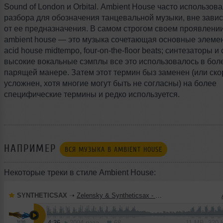
Sound of London и Orbital. Ambient House часто использова
разбора для обозначения танцевальной музыки, вне зависимости
от ее предназначения. В самом строгом своем проявлении стиль
ambient house — это музыка сочетающая основные элементы
acid house midtempo,
four-on-the-floor
beats; синтезаторы и 
высокие вокальные сэмплы все это использовалось в более свободной,
парящей манере. Затем этот термин быз заменен (или скорее,
усложнен, хотя многие могут быть не согласны) на более
специфические термины и редко используется.
НАПРИМЕР
ВСЯ МУЗЫКА В AMBIENT HOUSE
Некоторые треки в стиле Ambient House:
SYNTHETICSAX
➝
Zelensky & Syntheticsax - Your Touch
4:36
2094 раза
68
11 MB, 320