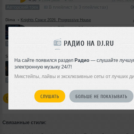
Авторский трек
В плейлист (в 3 плейлистах)
0
Dima
➝
Knights Cpace 2026. Progressive House
103:30
148 раз
20
192 MB, 2
РАДИО НА DJ.RU
Микс
В плейлист
Sevro
➝
Маленькое Путешествие
На сайте появился раздел
Радио
— слушайте лучшу
электронную музыку 24/7!
41:40
315 раз
55
95 MB, 32
Микстейпы, лайвы и эксклюзивные сеты от лучших д
Радио-шоу
В плейлист
СЛУШАТЬ
БОЛЬШЕ НЕ ПОКАЗЫВАТЬ
СМОТРЕТЬ ВСЕ ТРЕКИ В AMBIENT HOUSE
Связанные стили: