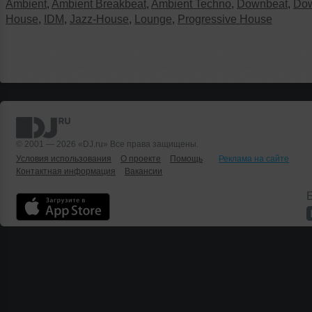
Ambient
,
Ambient Breakbeat
,
Ambient Techno
,
Downbeat
,
Do
House
,
IDM
,
Jazz-House
,
Lounge
,
Progressive House
© 2001 — 2026 «DJ.ru» Все права защищены.
Условия использования
О проекте
Помощь
Реклама на сайте
Контактная информация
Вакансии
Б
;