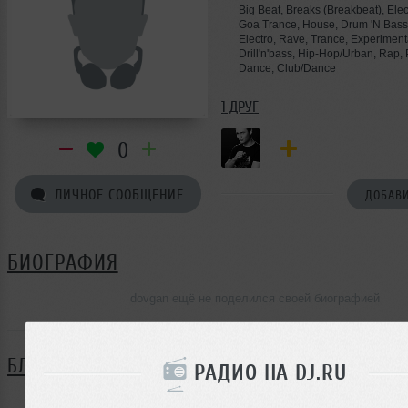
Big Beat, Breaks (Breakbeat), Elect
Goa Trance, House, Drum 'N Bass
Electro, Rave, Trance, Experiment
Drill'n'bass, Hip-Hop/Urban, Rap,
Dance, Club/Dance
1 ДРУГ
0
ЛИЧНОЕ СООБЩЕНИЕ
ДОБАВИ
БИОГРАФИЯ
dovgan ещё не поделился своей биографией
БЛОГ
РАДИО НА DJ.RU
Нет записей в блоге