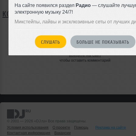
На сайте появился раздел
Радио
— слушайте лучшу
электронную музыку 24/7!
КОММЕНТАРИИ
Микстейпы, лайвы и эксклюзивные сеты от лучших д
ЗАРЕГИСТРИРУЙТЕСЬ
СЛУШАТЬ
БОЛЬШЕ НЕ ПОКАЗЫВАТЬ
Или
войдите на сайт
чтобы оставить комментарий
© 2001 — 2026 «DJ.ru» Все права защищены.
Условия использования
О проекте
Помощь
Реклама на сайте
Контактная информация
Вакансии