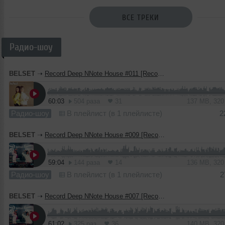
ВСЕ ТРЕКИ
Радио-шоу
BELSET
➝
Record Deep NNote House #011 [Record Deep]
60:03
504 раза
31
137 MB, 32
Радио-шоу
В плейлист (в 1 плейлисте)
2
BELSET
➝
Record Deep NNote House #009 [Record Deep]
59:04
144 раза
14
136 MB, 32
Радио-шоу
В плейлист (в 1 плейлисте)
2
BELSET
➝
Record Deep NNote House #007 [Record Deep]
61:02
325 раз
36
140 MB, 32