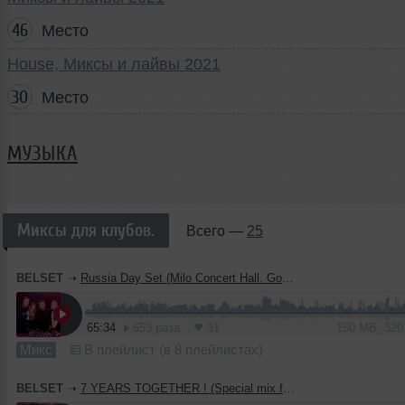
46
Место
House, Миксы и лайвы 2021
30
Место
МУЗЫКА
Миксы для клубов.
Всего —
25
BELSET
➝
Russia Day Set (Milo Concert Hall. Goom Gum. 12.06.2021)
65:34
653 раза
31
150 MB, 32
Микс
В плейлист (в 8 плейлистах)
BELSET
➝
7 YEARS TOGETHER ! (Special mix for Balalaika bar 15.05.21)