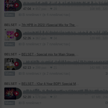
47:04
457 раз
29
108 MB, 32
Микс
В плейлист (в 4 плейлистах)
BELSET
➝
7th HPB in 2021! (Special Mix for The Top Club 15.05.21)
52:26
367 раз
34
120 MB, 32
Микс
В плейлист (в 7 плейлистах)
BELSET
➝
BELSET - Special mix for Main Stage (13.11.20)
62:13
299 раз
21
142 MB, 32
Микс
В плейлист (в 2 плейлистах)
1
BELSET
➝
BELSET - !Our 4-Year BDP! Special Mix for The Top Club.(07.04.19)
52:20
578 раз
37
97 MB, 25
Микс
В плейлист
0