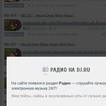
Радио-шоу
В плейлист (в 1 плейлисте)
BELSET
➝
BELSET - Record Deep NNote House #008
60:12
278 раз
25
138 MB, 32
Радио-шоу
В плейлист (в 2 плейлистах)
24
BELSET
➝
Record Deep NNote House #004 [Record Deep]
61:47
346 раз
29
141 MB, 32
Радио-шоу
В плейлист (в 2 плейлистах)
РАДИО НА DJ.RU
BELSET
➝
Record Deep NNote House #003 [Record Deep]
На сайте появился раздел
Радио
— слушайте лучшу
60:43
452 раза
44
139 MB, 32
электронную музыку 24/7!
Радио-шоу
В плейлист (в 3 плейлистах)
Микстейпы, лайвы и эксклюзивные сеты от лучших д
BELSET
➝
Record Deep NNote House #002 [Record Deep]