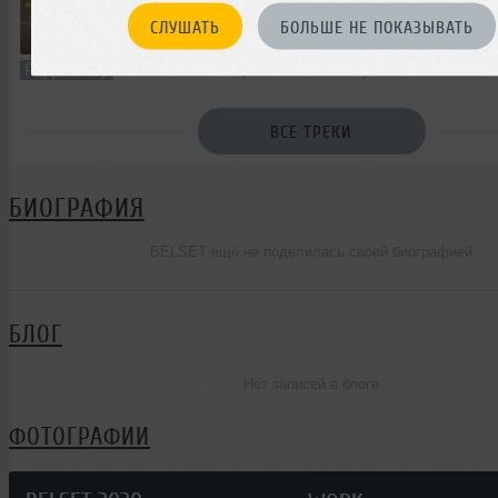
СЛУШАТЬ
БОЛЬШЕ НЕ ПОКАЗЫВАТЬ
60:45
510 раз
74
139 MB, 320
Радио-шоу
В плейлист (в 5 плейлистах)
ВСЕ ТРЕКИ
БИОГРАФИЯ
BELSET ещё не поделилась своей биографией
БЛОГ
Нет записей в блоге
ФОТОГРАФИИ