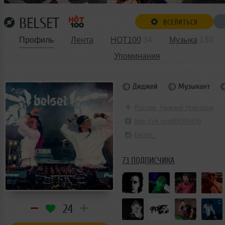
BELSET
ВСЕЛИТЬСЯ
Профиль
Лента
HOT100
34
Музыка
130
Упоминания
Диджей
Музыкант
Россия, Нижний Новгород
http://vk.ru/id68304435
belset_
73 ПОДПИСЧИКА
24