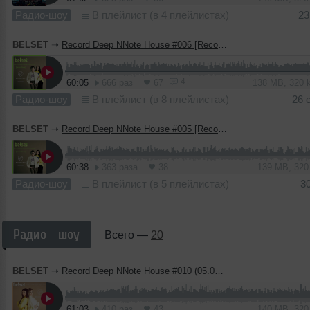
Радио-шоу
В плейлист (в 4 плейлистах)
23
BELSET
➝
Record Deep NNote House #006 [Record Deep]
4
60:05
666 раз
67
138 MB, 320
Радио-шоу
В плейлист (в 8 плейлистах)
26 
BELSET
➝
Record Deep NNote House #005 [Record Deep]
60:38
363 раза
38
139 MB, 32
Радио-шоу
В плейлист (в 5 плейлистах)
3
Радио - шоу
Всего —
20
BELSET
➝
Record Deep NNote House #010 (05.03.2021)
61:03
410 раз
43
140 MB, 32