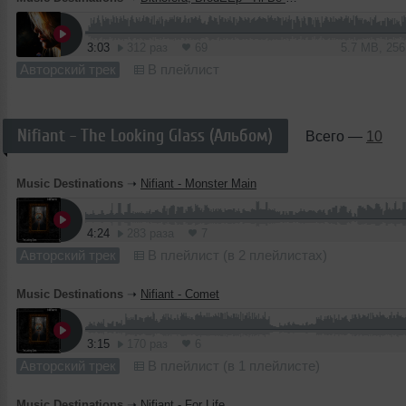
3:03
312 раз
69
5.7 MB, 25
Авторский трек
В плейлист
Nifiant - The Looking Glass (Альбом)
Всего —
10
Music Destinations
➝
Nifiant - Monster Main
4:24
283 раза
7
Авторский трек
В плейлист (в 2 плейлистах)
Music Destinations
➝
Nifiant - Comet
3:15
170 раз
6
Авторский трек
В плейлист (в 1 плейлисте)
Music Destinations
➝
Nifiant - For Life