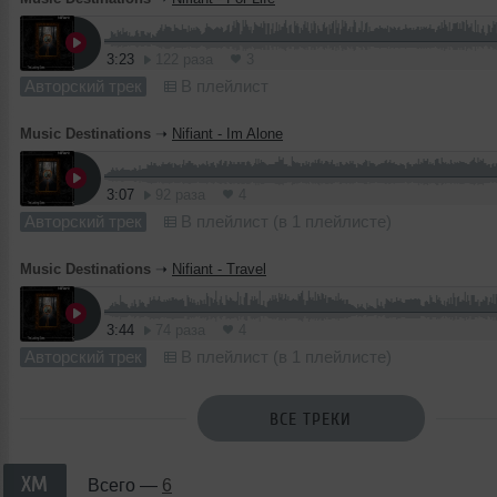
3:23
122 раза
3
Авторский трек
В плейлист
Music Destinations
➝
Nifiant - Im Alone
3:07
92 раза
4
Авторский трек
В плейлист (в 1 плейлисте)
Music Destinations
➝
Nifiant - Travel
3:44
74 раза
4
Авторский трек
В плейлист (в 1 плейлисте)
ВСЕ ТРЕКИ
XM
Всего —
6