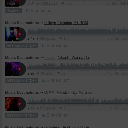
3:04
1433 раза
331
5.7 MB, 256
Ремикс
В плейлист
Music Destinations
➝
Lelleyn, Dymdan, EUROMUS - Love Take Control
2:47
584 раза
104
5.2 MB, 25
Авторский трек
В плейлист
Music Destinations
➝
Incode, Nifiant - Wanna Dance
2:27
391 раз
89
4.6 MB, 25
Авторский трек
В плейлист
Music Destinations
➝
Dj XM, Nik&Bit - By My Side
2:44
822 раза
160
5.1 MB, 25
Авторский трек
В плейлист
Music Destinations
➝
Bitnofera, BrodEEp - I'll Be There for You