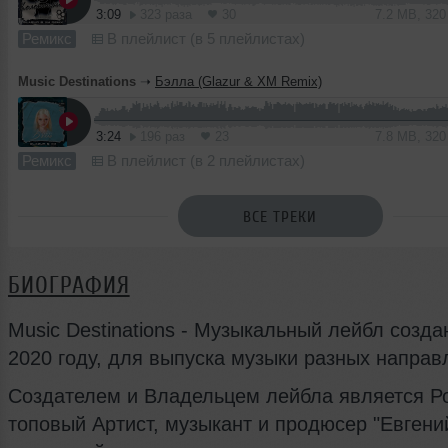
3:09
323 раза
30
7.2 MB, 32
Ремикс
В плейлист (в 5 плейлистах)
Music Destinations
➝
Бэлла (Glazur & XM Remix)
3:24
196 раз
23
7.8 MB, 32
Ремикс
В плейлист (в 2 плейлистах)
ВСЕ ТРЕКИ
БИОГРАФИЯ
Music Destinations - Музыкальный лейбл созда
2020 году, для выпуска музыки разных направ
Создателем и Владельцем лейбла является Р
топовый Артист, музыкант и продюсер "Евгени