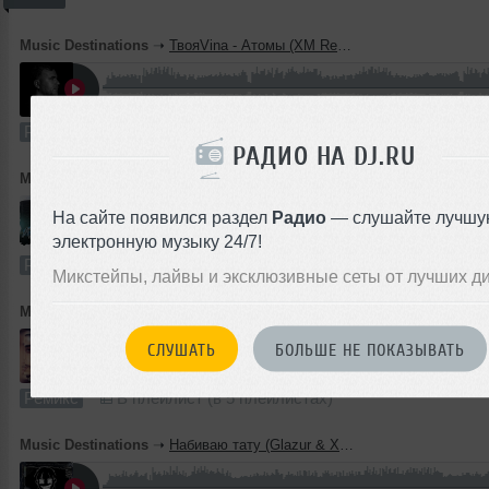
Music Destinations
➝
ТвояVina - Атомы (XM Remix)
3:33
348 раз
29
8.1 MB, 32
Ремикс
В плейлист (в 3 плейлистах)
РАДИО НА DJ.RU
Music Destinations
➝
Покинула Чат (Glazur & XM Remix)
На сайте появился раздел
Радио
— слушайте лучшу
2:54
450 раз
94
6.7 MB, 320
электронную музыку 24/7!
Ремикс
В плейлист (в 8 плейлистах)
Микстейпы, лайвы и эксклюзивные сеты от лучших д
Music Destinations
➝
Гангстер (Glazur & XM Remix)
СЛУШАТЬ
БОЛЬШЕ НЕ ПОКАЗЫВАТЬ
2:57
788 раз
93
6.8 MB, 320
Ремикс
В плейлист (в 5 плейлистах)
Music Destinations
➝
Набиваю тату (Glazur & Xm Remix)