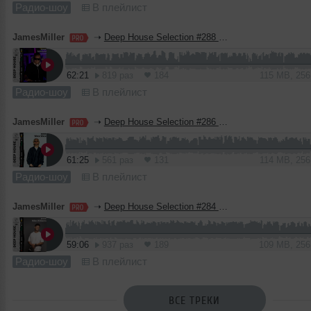
Радио-шоу
В плейлист
JamesMiller
➝
Deep House Selection #288 Guest Mix MOGUAI (Record Deep)
62:21
819 раз
184
115 MB, 25
Радио-шоу
В плейлист
JamesMiller
➝
Deep House Selection #286 Guest Mix Wave Wave (Record Deep)
61:25
561 раз
131
114 MB, 25
Радио-шоу
В плейлист
JamesMiller
➝
Deep House Selection #284 Guest Mix Mike Williams (Record Deep)
59:06
937 раз
189
109 MB, 25
Радио-шоу
В плейлист
ВСЕ ТРЕКИ