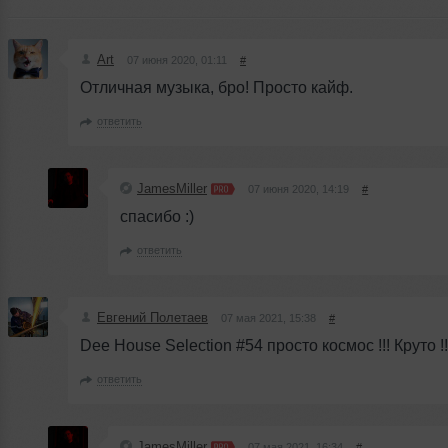
Art
07 июня 2020, 01:11
#
Отличная музыка, бро! Просто кайф.
ответить
JamesMiller
07 июня 2020, 14:19
#
спасибо :)
ответить
Евгений Полетаев
07 мая 2021, 15:38
#
Dee House Selection #54 просто космос !!! Круто !
ответить
JamesMiller
07 мая 2021, 16:34
#