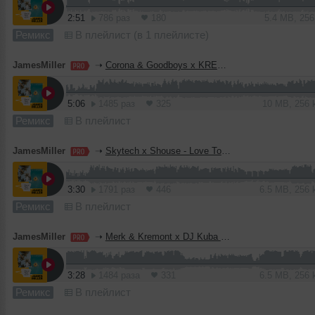
2:51
786 раз
180
5.4 MB, 25
Ремикс
В плейлист (в 1 плейлисте)
JamesMiller
➝
Corona & Goodboys x KREAM & Ruback - The Rhythm Of The Night (James Miller Blend)
5:06
1485 раз
325
10 MB, 256
Ремикс
В плейлист
JamesMiller
➝
Skytech x Shouse - Love Tonight (James Miller Blend)
3:30
1791 раз
446
6.5 MB, 256
Ремикс
В плейлист
JamesMiller
➝
Merk & Kremont x DJ Kuba & Neitan & Ravekings & JSPH - Gucci Fendi Prada (James Miller 'Hard Techno' Bootleg)
3:28
1484 раза
331
6.5 MB, 256
Ремикс
В плейлист