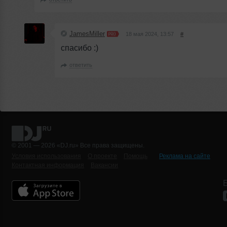
JamesMiller
18 мая 2024, 13:57
#
спасибо :)
ответить
© 2001 — 2026 «DJ.ru» Все права защищены.
Условия использования
О проекте
Помощь
Реклама на сайте
Контактная информация
Вакансии
Б