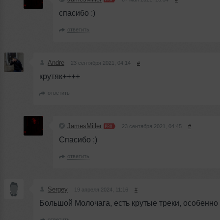
спасибо :)
ответить
Andre
23 сентября 2021, 04:14
#
крутяк++++
ответить
JamesMiller
23 сентября 2021, 04:45
#
Спасибо ;)
ответить
Sergey
19 апреля 2024, 11:16
#
Большой Молочага, есть крутые треки, особенно у
ответить