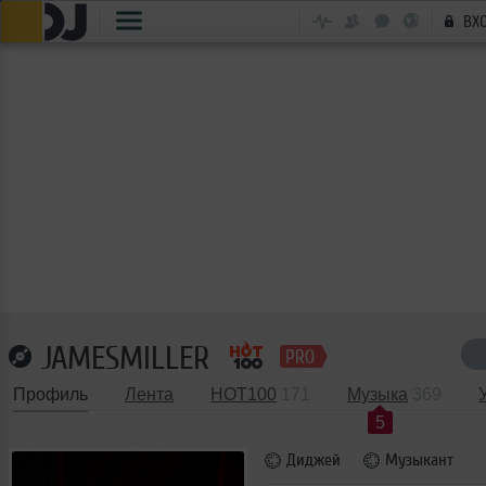
ВХ
JAMESMILLER
Профиль
Лента
HOT100
171
Музыка
369
5
Диджей
Музыкант