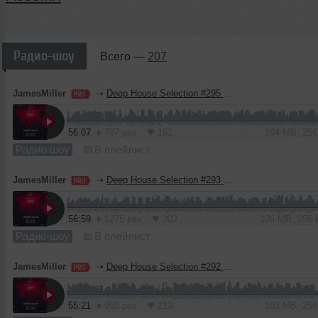
Радио-шоу
Всего —
207
JamesMiller
➝
Deep House Selection #295 (Record Deep)
56:07
707 раз
161
104 MB, 25
Радио-шоу
В плейлист
JamesMiller
➝
Deep House Selection #293 (Record Deep)
56:59
1275 раз
302
106 MB, 256
Радио-шоу
В плейлист
JamesMiller
➝
Deep House Selection #292 (Record Deep)
55:21
950 раз
219
103 MB, 25