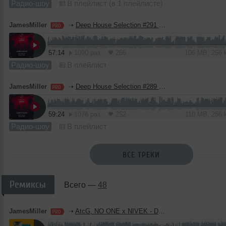
Радио-шоу
В плейлист (в 1 плейлисте)
JamesMiller
➝
Deep House Selection #291 (Record Deep)
57:14
1090 раз
266
106 MB, 256
Радио-шоу
В плейлист
JamesMiller
➝
Deep House Selection #289 (Record Deep)
59:24
1076 раз
252
110 MB, 256
Радио-шоу
В плейлист
ВСЕ ТРЕКИ
Ремиксы
Всего —
48
JamesMiller
➝
AtcG, NO ONE x NIVEK - Devotion 2026 (James Miller 'Hard Techno' Bootleg)