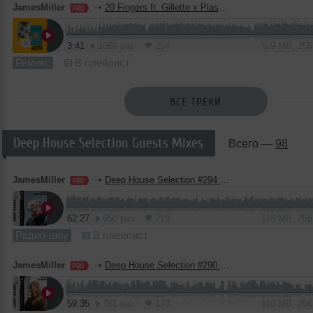
JamesMiller
➝
20 Fingers ft. Gillette x Plastik Funk & Chester Young - Short Dick Man (James Miller Blend)
3:41
1069 раз
254
6.9 MB, 25
Ремикс
В плейлист
ВСЕ ТРЕКИ
Deep House Selection Guests Mixes
Всего —
98
JamesMiller
➝
Deep House Selection #294 Guest Mix Mosimann (Record Deep)
62:27
950 раз
219
116 MB, 25
Радио-шоу
В плейлист
JamesMiller
➝
Deep House Selection #290 Guest Mix Rosbeh (Record Deep)
59:35
781 раз
178
110 MB, 25