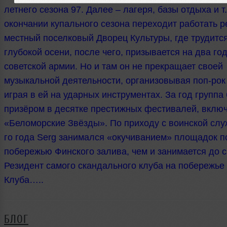
летнего сезона 97. Далее – лагеря, базы отдыха и т.
окончании купального сезона переходит работать р
местный поселковый Дворец Культуры, где трудитс
глубокой осени, после чего, призывается на два го
советской армии. Но и там он не прекращает своей
музыкальной деятельности, организовывая поп-рок 
играя в ей на ударных инструментах. За год группа
призёром в десятке престижных фестивалей, вклю
«Беломорские Звёзды». По приходу с воинской слу
го года Serg занимался «окучиванием» площадок п
побережью Финского залива, чем и занимается до с
Резидент самого скандального клуба на побережье 
Клуба…..
БЛОГ