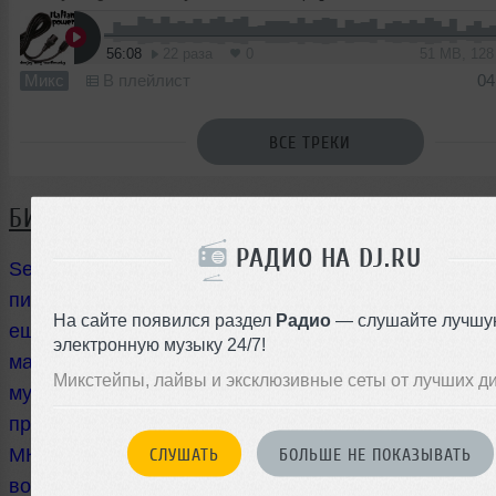
56:08
22 раза
0
51 MB, 12
Микс
В плейлист
04
ВСЕ ТРЕКИ
БИОГРАФИЯ
РАДИО НА DJ.RU
Serg Wasilewsky начал свою dj карьеру с 1996 года 
пионерского лагеря, путём подмены местного резид
На сайте появился раздел
Радио
— слушайте лучшу
ещё осваивая вертушки с плёночными носителями 
электронную музыку 24/7!
маяк-231=)) (Ну кто не видел такую техххнику). Вой
Микстейпы, лайвы и эксклюзивные сеты от лучших д
музыкальных битов организовывал различные двор
прямом смысле слова) мероприятия. Кассетники, Э
СЛУШАТЬ
БОЛЬШЕ НЕ ПОКАЗЫВАТЬ
МК-001, ламповые усилители и бытовые вертушки 
вот повседневные аксессуары Serg-а до начала ве