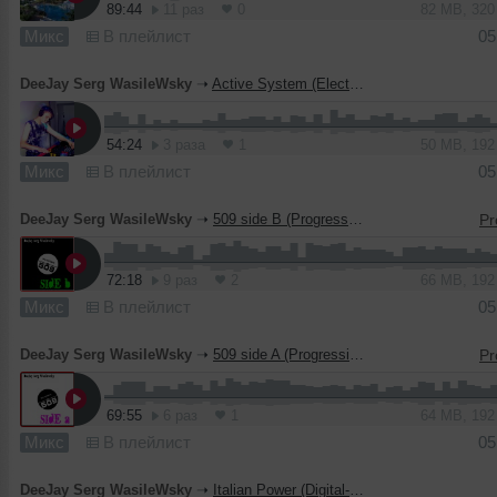
89:44
11 раз
0
82 MB, 32
Микс
В плейлист
05
DeeJay Serg WasileWsky
➝
Active System (Electromix) @ DIGIWORK RECORDS @ 29.10.09
54:24
3 раза
1
50 MB, 19
Микс
В плейлист
05
DeeJay Serg WasileWsky
➝
509 side B (Progressive House mixxx) @ GELIOS-CLUB
72:18
9 раз
2
66 MB, 19
Микс
В плейлист
05
DeeJay Serg WasileWsky
➝
509 side A (Progressive House mixxx) @ GELIOS-CLUB
69:55
6 раз
1
64 MB, 19
Микс
В плейлист
05
DeeJay Serg WasileWsky
➝
Italian Power (Digital-electrohouse mixxx) @ DIGIWORK RECORDS @ 18.07.2008