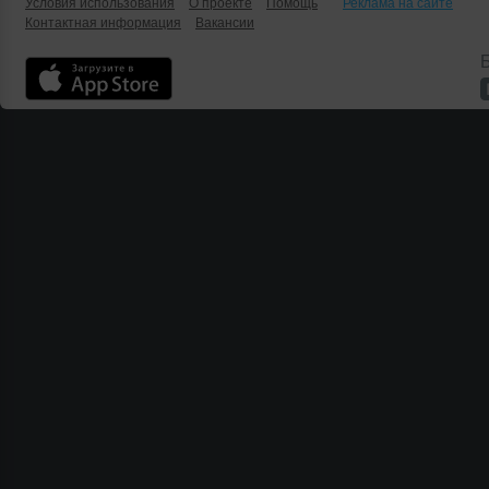
Условия использования
О проекте
Помощь
Реклама на сайте
Контактная информация
Вакансии
Б