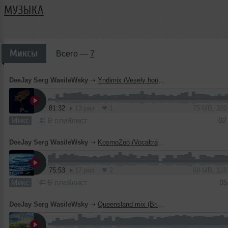
МУЗЫКА
Миксы
Всего —
7
DeeJay Serg WasileWsky
➝
Yndimix (Vesely housemix) @ Digiwork Records - 011210 (320 kbs)
81:32
13 раз
1
75 MB, 32
Микс
В плейлист
02
DeeJay Serg WasileWsky
➝
KosmoZoo (Vocaltrance mix) @ DIGIWORK Records @ 04.09.10
75:53
17 раз
2
69 MB, 12
Микс
В плейлист
05
DeeJay Serg WasileWsky
➝
Queensland mix (Brisbane Gold Coast) @ DIGIWORK RECORDS @ 13.08.10