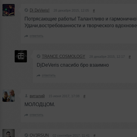
Dj DeVeris!
28 декабря 2015, 12:05
#
Потрясающие работы! Талантливо и гармонично
Удачи,востребованности и творческого вдохновен
ответить
TRANCE COSMOLOGY
28 декабря 2015, 12:17
#
DjDeVeris спасибо бро взаимно
ответить
виталий
15 июня 2017, 17:08
#
МОЛОДЦОМ.
ответить
OV3RSUN
02 сентября 2017, 11:41
#