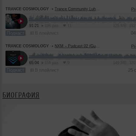
TRANCE COSMOLOGY
➝
Trance Community Luhansk – Sound Of Freedom 001( Dmitry Malder Guest mix)
91:21
196 раз
11
125 MB, 19
Подкаст
В плейлист
04
TRANCE COSMOLOGY
➝
NXM – Podcast 02 (Guest mix by Endy Kleemush & Dmitry Malder)
65:04
156 раз
9
149 MB, 32
Подкаст
В плейлист
25 
БИОГРАФИЯ