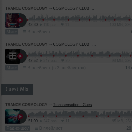
TRANCE COSMOLOGY
➝
COSMOLOGY CLUB Celeste
43:30
110 раз
11
100 MB, 32
Микс
В плейлист
TRANCE COSMOLOGY
➝
COSMOLOGY CLUB Грустная валентинка
42:52
347 раз
29
98 MB, 32
Микс
В плейлист (в 3 плейлистах)
14
Guest Mix
TRANCE COSMOLOGY
➝
Transsensation - Guestport - One Love Mix
51:00
247 раз
11
95 MB, 25
Радио-шоу
В плейлист
28