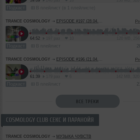
59:09
248 раз
16
138 MB, 32
Подкаст
В плейлист (в 1 плейлисте)
TRANCE COSMOLOGY
➝
EPISODE #197 (28.04.2023)
64:52
197 раз
10
120 MB, 25
Подкаст
В плейлист
2
TRANCE COSMOLOGY
➝
EPISODE #196 (21.04.2023)
61:39
179 раз
6
142 MB, 32
Подкаст
В плейлист
2
ВСЕ ТРЕКИ
COSMOLOGY CLUB СЕКС И ПАРАНОЙЯ
TRANCE COSMOLOGY
➝
МУЗЫКА ЧУВСТВ