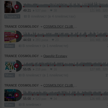
49:21
537 раз
38
121 MB, 32
Подкаст
В плейлист (в 4 плейлистах)
02
TRANCE COSMOLOGY
➝
COSMOLOGY CLUB RETURN
44:03
283 раза
23
101 MB, 32
Микс
В плейлист (в 1 плейлисте)
TRANCE COSMOLOGY
➝
OpenAir Ecstasy
55:05
218 раз
16
127 MB, 32
Микс
В плейлист (в 1 плейлисте)
1
TRANCE COSMOLOGY
➝
COSMOLOGY CLUB Ding Dong
55:00
520 раз
34
126 MB, 32
Микс
В плейлист