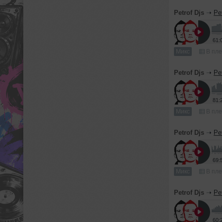
Petrof Djs
➝
Pe
61:
Микс
В пле
Petrof Djs
➝
Pe
81:
Микс
В пле
Petrof Djs
➝
Pe
69:
Микс
В пле
Petrof Djs
➝
Pe
60: