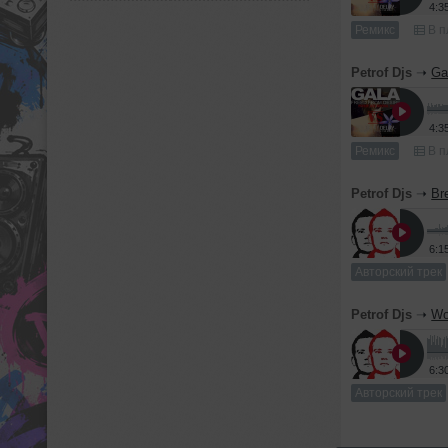
4:3
Ремикс
В п
Petrof Djs
➝
Ga
4:3
Ремикс
В п
Petrof Djs
➝
Br
6:1
Авторский трек
Petrof Djs
➝
Wo
6:3
Авторский трек