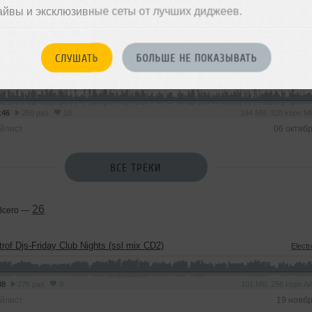
айвы и эксклюзивные сеты от лучших диджеев.
48
163 раза
8
142 MB, 320 kbps 
йлист
16 нояб
СЛУШАТЬ
БОЛЬШЕ НЕ ПОКАЗЫВАТЬ
trof Djs - Deep Sensation
Deep
:46
250 раз
10
244 MB, 320 kbps 
йлист
06 октяб
ВСЕ ТРЕКИ
26
Всего —
trof Djs-Friday Club Nights (ssl mix CD2)
Elect
08
278 раз
8
101 MB, 256 kbps 
йлист
19 нояб