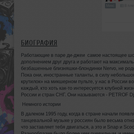
Микс
В пле
БИОГРАФИЯ
Работающие в паре ди-джеи самое настоящее шоу
дополнением друг друга и работают на максимальн
безбашенные близняшки-блондинки Nervo, не родст
Пока они, иностранные таланты, в силу небольшог
крутилок» на микшерном пульте, у нас в России в
каждый, кто хоть как-то интересуется клубной жи
России и стран СНГ. Они называются - PETROF Dj
Немного истории
В далеком 1995 году, когда в стране начали появ
танцевальной музыке у россиян было весьма отн
что заставляет тебя двигаться, а это и Snap и Sco
Разнообразие было более чем очевидным, и имен