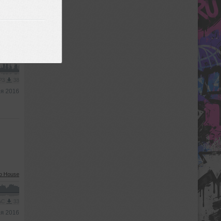
MP3
39
ря 2016
 Techno
MP3
38
ря 2016
ro House
AAC
33
ря 2016