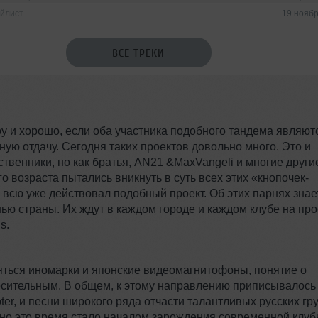
йлист
19 нояб
ВСЕ ТРЕКИ
 и хорошо, если оба участника подобного тандема являют
ую отдачу. Сегодня таких проектов довольно много. Это и
венники, но как братья, AN21 &MaxVangeli и многие други
о возраста пытались вникнуть в суть всех этих «кнопочек-
о всю уже действовал подобный проект. Об этих парнях знае
знью страны. Их ждут в каждом городе и каждом клубе на пр
s.
ляться иномарки и японские видеомагнитофоны, понятие о
осительным. В общем, к этому направлению приписывалось 
oter, и песни широкого ряда отчасти талантливых русских гр
но это время стало началом зарождения современной клуб