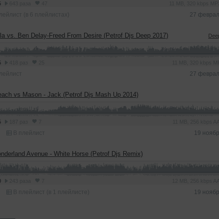
5
643 раза
47
11 MB, 320 kbps M
лейлист (в 6 плейлистах)
27 феврал
la vs. Ben Delay-Freed From Desire (Petrof Djs Deep 2017)
Dee
5
418 раз
25
11 MB, 320 kbps 
лейлист
27 феврал
each vs Mason - Jack (Petrof Djs Mash Up 2014)
5
187 раз
7
11 MB, 256 kbps 
В плейлист
19 нояб
nderland Avenue - White Horse (Petrof Djs Remix)
0
243 раза
7
12 MB, 256 kbps 
В плейлист (в 1 плейлисте)
19 нояб