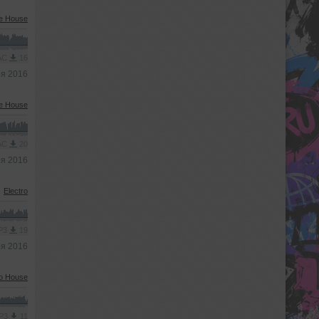
ve House
AAC
16
ря 2016
ve House
AAC
20
ря 2016
Electro
MP3
19
ря 2016
ro House
MP3
11