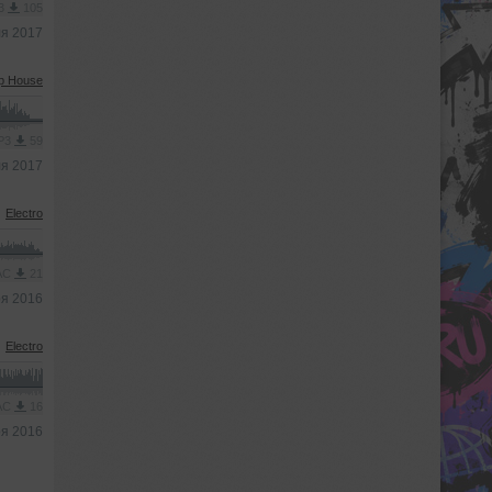
P3
105
я 2017
p House
MP3
59
я 2017
Electro
AAC
21
ря 2016
Electro
AAC
16
ря 2016