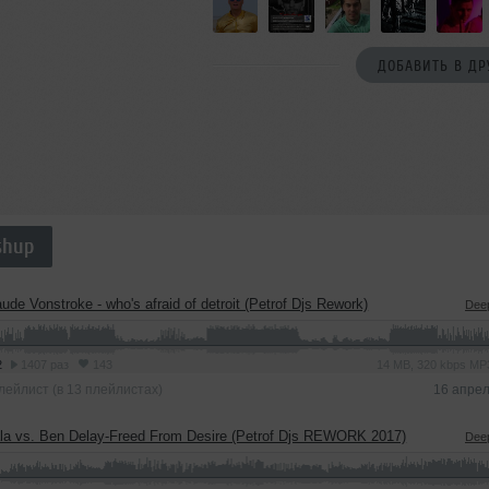
ДОБАВИТЬ В ДР
shup
aude Vonstroke - who's afraid of detroit (Petrof Djs Rework)
Dee
2
1407 раз
143
14 MB, 320 kbps M
лейлист (в 13 плейлистах)
16 апре
la vs. Ben Delay-Freed From Desire (Petrof Djs REWORK 2017)
Dee