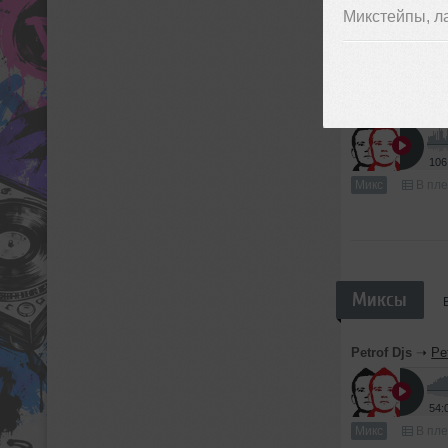
Микстейпы, л
61:
Микс
В пле
Petrof Djs
➝
Pe
106
Микс
В пле
Миксы
Petrof Djs
➝
Pe
54:
Микс
В пле