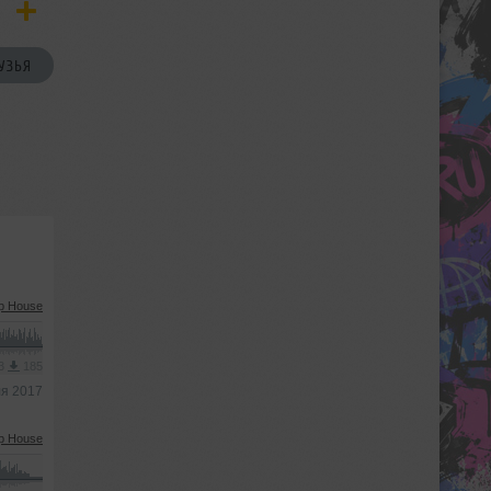
УЗЬЯ
p House
P3
185
ля 2017
p House