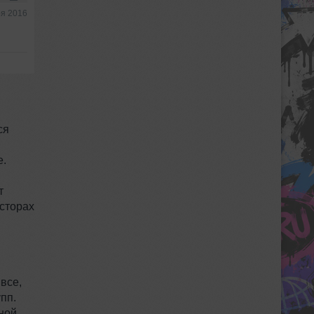
ря 2016
ся
е.
т
осторах
все,
упп.
ной