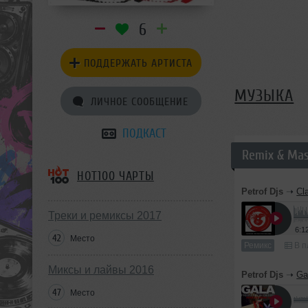
6
ПОДДЕРЖАТЬ АРТИСТА
МУЗЫКА
ЛИЧНОЕ СООБЩЕНИЕ
ПОДКАСТ
Remix & Ma
HOT100 ЧАРТЫ
Petrof Djs
➝
Cl
Треки и ремиксы 2017
6:1
42
Место
Ремикс
В п
Миксы и лайвы 2016
Petrof Djs
➝
Ga
47
Место