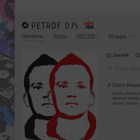
PETROF DJS
Профиль
Лента
HOT100
2
Музыка
170
Диджей
Россия, Иже
Disco Hous
Electro, Electro
Minimal Techno,
House, Techno,