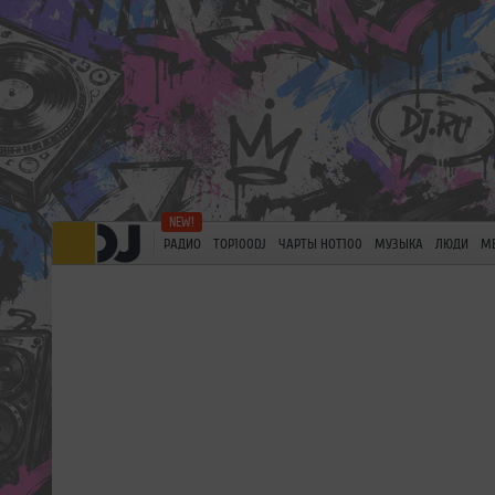
РАДИО
TOP100DJ
ЧАРТЫ HOT100
МУЗЫКА
ЛЮДИ
М