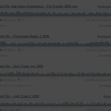
trof Djs feat Artem Areshenkov - For Friends 2009 mix
Progressi
00
170 раз
3
113 MB, 256 kbps 
йлист
19 нояб
trof Djs - Flammable Beats 2 2009
Progressi
28
135 раз
5
151 MB, 256 kbps 
йлист
19 нояб
trof Djs - Dirty Freak mix 2009
59
126 раз
7
160 MB, 320 kbps 
йлист (в 2 плейлистах)
19 нояб
trof Djs - Light Zone 2 2009
Elect
29
99 раз
2
138 MB, 320 kbps 