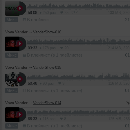
2
58:08
250 раз
25
133 MB, 32
Микс
В плейлист
21
Vova Vander
➝
VanderShow-016
93:33
178 раз
20
214 MB, 32
Микс
В плейлист (в 1 плейлисте)
01
Vova Vander
➝
VanderShow-015
50:48
90 раз
9
116 MB, 32
Микс
В плейлист (в 1 плейлисте)
01
Vova Vander
➝
VanderShow-014
68:33
115 раз
8
125 MB, 25
Микс
В плейлист (в 1 плейлисте)
01