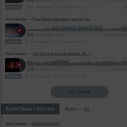
3:12
768 раз
31
7.3 MB, 32
Ремикс
В плейлист (в 2 плейлистах)
0
Vova Vander
➝
Руки Вверх-Она меня целует (Vova Vander remix)
3:51
976 раз
93
8.8 MB, 320
Ремикс
В плейлист (в 8 плейлистах)
Vova Vander
➝
Vini Vici & Armin van Buuren- Be in De moment (Vova Vander remix)
3:22
805 раз
57
6.3 MB, 25
Ремикс
В плейлист (в 3 плейлистах)
ВСЕ ТРЕКИ
VanderShow Collection
Всего —
15
Vova Vander
➝
VanderShow-017