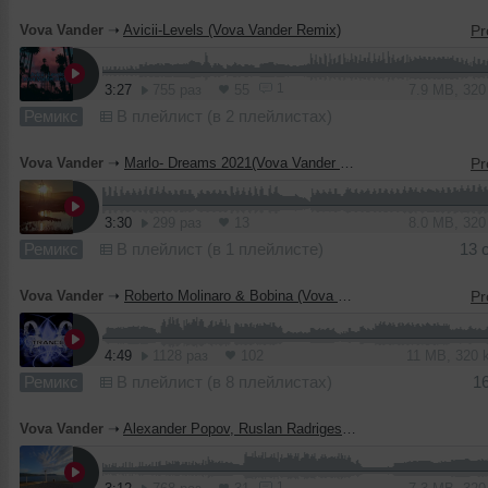
Vova Vander
➝
Avicii-Levels (Vova Vander Remix)
1
3:27
755 раз
55
7.9 MB, 32
Ремикс
В плейлист (в 2 плейлистах)
Vova Vander
➝
Marlo- Dreams 2021(Vova Vander remix)
3:30
299 раз
13
8.0 MB, 32
Ремикс
В плейлист (в 1 плейлисте)
13 
Vova Vander
➝
Roberto Molinaro & Bobina (Vova Vander Remix)
4:49
1128 раз
102
11 MB, 320
Ремикс
В плейлист (в 8 плейлистах)
1
Vova Vander
➝
Alexander Popov, Ruslan Radriges - Dynamic (Vova Vander Remix)
1