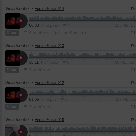
Vova Vander
➝
VanderShow-014
68:33
72 раза
4
125 MB, 2
Микс
В плейлист (в 1 плейлисте)
01
Vova Vander
➝
VanderShow-013
30:11
54 раза
6
69 MB, 32
Микс
В плейлист
01
Vova Vander
➝
VanderShow-012
51:06
45 раз
3
117 MB, 3
Микс
В плейлист
01
Vova Vander
➝
VanderShow-010