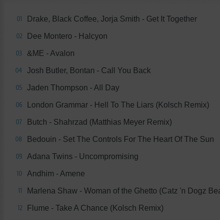
Drake, Black Coffee, Jorja Smith - Get It Together
01
Dee Montero - Halcyon
02
&ME - Avalon
03
Josh Butler, Bontan - Call You Back
04
Jaden Thompson - All Day
05
London Grammar - Hell To The Liars (Kolsch Remix)
06
Butch - Shahrzad (Matthias Meyer Remix)
07
Bedouin - Set The Controls For The Heart Of The Sun
08
Adana Twins - Uncompromising
09
Andhim - Amene
10
Marlena Shaw - Woman of the Ghetto (Catz 'n Dogz Be
11
Flume - Take A Chance (Kolsch Remix)
12