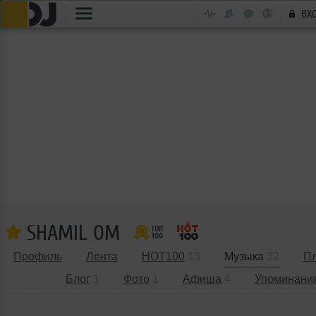
ВХ
SHAMIL ОМ
Профиль
Лента
HOT100
13
Музыка
32
П
Блог
1
Фото
1
Афиша
4
Упоминани