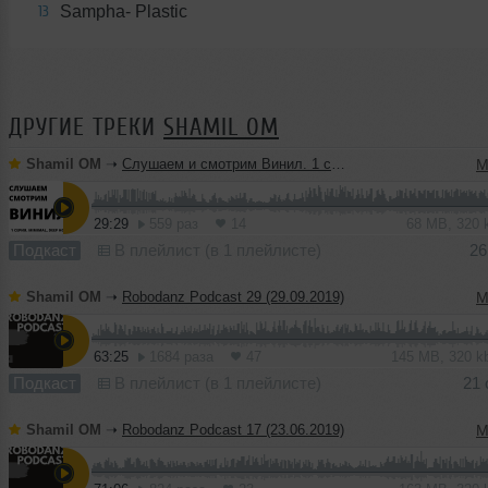
Sаmphа- Plastic
13
ДРУГИЕ ТРЕКИ
SHAMIL ОМ
Shamil ОМ
➝
Слушаем и смотрим Винил. 1 серия. Minimal. Аудиоверсия
M
29:29
559 раз
14
68 MB, 320
Подкаст
В плейлист (в 1 плейлисте)
26
Shamil ОМ
➝
Robodanz Podcast 29 (29.09.2019)
M
63:25
1684 раза
47
145 MB, 320 
Подкаст
В плейлист (в 1 плейлисте)
21 
Shamil ОМ
➝
Robodanz Podcast 17 (23.06.2019)
M