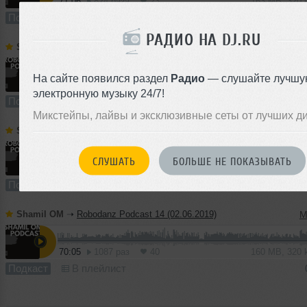
71:06
824 раза
23
163 MB, 320
Подкаст
В плейлист
06 
РАДИО НА DJ.RU
Shamil ОМ
➝
Robodanz Podcast 16 (16.06.2019)
На сайте появился раздел
Радио
— слушайте лучшу
68:22
227 раз
9
125 MB, 256
электронную музыку 24/7!
Подкаст
В плейлист
06 
Микстейпы, лайвы и эксклюзивные сеты от лучших д
Shamil ОМ
➝
Robodanz Podcast 15 (09.06.2019)
СЛУШАТЬ
БОЛЬШЕ НЕ ПОКАЗЫВАТЬ
72:36
271 раз
9
166 MB, 320
Подкаст
В плейлист
06 
Shamil ОМ
➝
Robodanz Podcast 14 (02.06.2019)
M
70:05
1087 раз
40
160 MB, 320
Подкаст
В плейлист