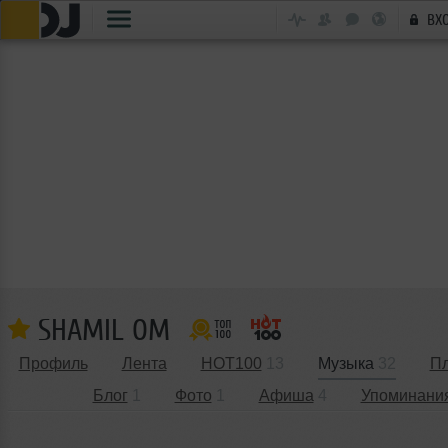
ВХ
SHAMIL ОМ
Профиль
Лента
HOT100
13
Музыка
32
П
Блог
1
Фото
1
Афиша
4
Упоминани