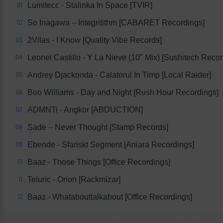
Lumitecc - Stalinka In Space [TVIR]
01
So Inagawa – Integritithm [CABARET Recordings]
02
2Vilas - I Know [Quality Vibe Records]
03
Leonel Castillo - Y La Nieve (10" Mix) [Sushitech Recor
04
Andrey Djackonda - Calatorul In Timp [Local Raider]
05
Boo Williams - Day and Night [Rush Hour Recordings]
06
ADMNTi - Angkor [ABDUCTION]
07
Sade – Never Thought [Stamp Records]
08
Ebende - Sfariskt Segment [Aniara Recordings]
09
Baaz - Those Things [Office Recordings]
10
Teluric - Orion [Rackmizar]
11
Baaz - Whatabouttalkabout [Office Recordings]
12