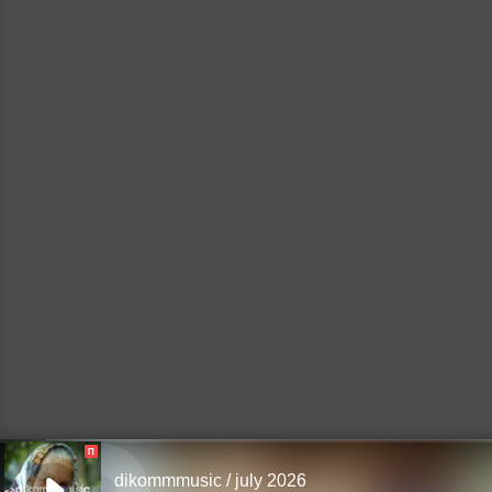
П
dikommmusic / july 2026