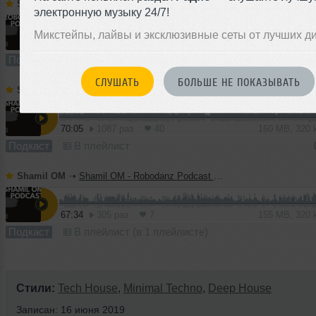
Shamil ОМ
➝
Robodanz Podcast 15 (09.06.2019)
электронную музыку 24/7!
Микстейпы, лайвы и эксклюзивные сеты от лучших д
72:36
271 раз
9
166 MB, 320
Подкаст
В плейлист
06 
СЛУШАТЬ
БОЛЬШЕ НЕ ПОКАЗЫВАТЬ
Shamil ОМ
➝
Robodanz Podcast 14 (02.06.2019)
M
70:05
1087 раз
40
160 MB, 320
Подкаст
В плейлист
Shamil ОМ
➝
Shamil OM - Robodanz Podcast 13 (26.05.2019)
67:34
305 раз
7
155 MB, 320
Подкаст
В плейлист (в 1 плейлисте)
Стили:
Tech House
,
Minimal Techno
,
Deep House
Записан: 16 июня 2019