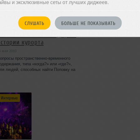
айвы и эксклюзивные сеты от лучших диджеев.
СЛУШАТЬ
БОЛЬШЕ НЕ ПОКАЗЫВАТЬ
Лайн-ап Каzантипа и другие
истории курорта
5 мая 2010
опросы пространственно-временного
одержания, типа «когда?» или «где?»,
ля людей, способных найти Поповку на
арте даже в состоянии сильнейшей
мбивалентности, давно не стоят ребром,
отому что решены. Август и Крым, что
ожет быть проще.
Интервью