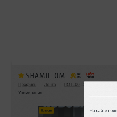
SHAMIL ОМ
Профиль
Лента
HOT100
13
Музыка
32
Упоминания
На сайте поя
Новости