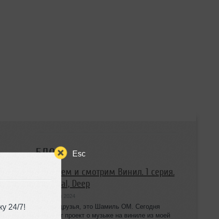
БЛОГ
Esc
Слушаем и смотрим Винил. 1 серия.
Minimal, Deep
26 ноября 2024
у 24/7!
Салют друзья, это Шамиль ОМ. Сегодня
стартует проект о музыке на виниле из моей