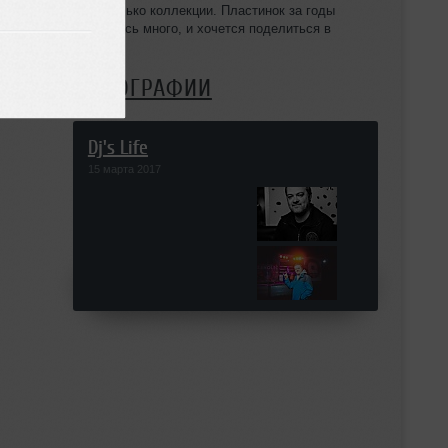
и не только коллекции. Пластинок за годы
скопилось много, и хочется поделиться в
ФОТОГРАФИИ
Dj's Life
15 марта 2017