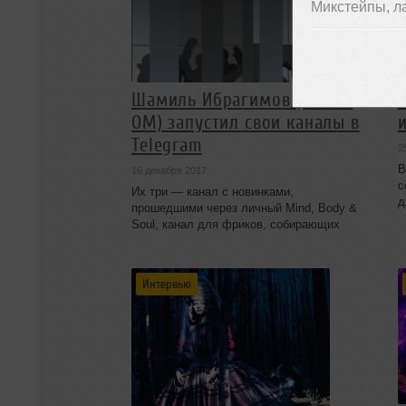
Микстейпы, л
Шамиль Ибрагимов (Shamil
ОМ) запустил свои каналы в
Telegram
2
В
16 декабря 2017
с
Их три — канал с новинками,
д
прошедшими через личный Mind, Body &
к
Soul, канал для фриков, собирающих
а
редкие треки с танцевальной
п
электроникой и канал для диджеев
м
Интервью