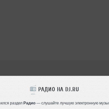
Плейлисты
1
Блог
1
Фото
1
Афиша
4
РАДИО НА DJ.RU
вился раздел
Радио
— слушайте лучшую электронную музык
Новости