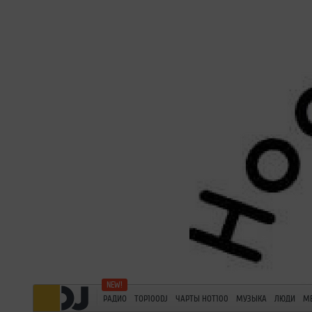
РАДИО
TOP100DJ
ЧАРТЫ HOT100
МУЗЫКА
ЛЮДИ
М