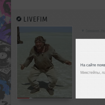
LIVEFIM
Германия, Н
На сайте поя
Микстейпы, л