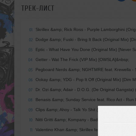
ТРЕК-ЛИСТ
Skrillex &amp; Rick Ross - Purple Lamborghini (Orig
01
Dodge &amp; Fuski - Bring It Back (Original Mix) [Di
02
Eptic - What Have You Done (Original Mix) [Never 
03
Getter - Wat The Frick (VIP Mix) [OWSLA]&nbsp;
04
Pegboard Nerds &amp; NGHTMRE feat. Krewella - Su
05
Ookay &amp; YDG - Pop It Off (Original Mix) [Dim 
06
Dr. Ozi &amp; Adair - D.O.G. (De Original Gangsta) 
07
Benasis &amp; Sunday Service feat. Rico Act - Run I
08
Clips &amp; Ahoy - Talk Yo Shit (Original Mix) [Free
09
Nitti Gritti &amp; Kompany - Badlands (Original Mi
10
Valentino Khan &amp; Skrillex feat. Kstylis - Slam 
11