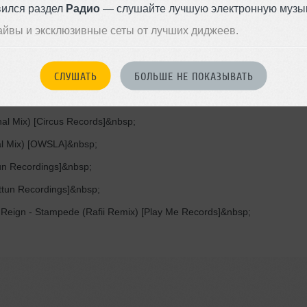
вился раздел
Радио
— слушайте лучшую электронную музык
 [Disciple]&nbsp;
айвы и эксклюзивные сеты от лучших диджеев.
p;
[Captivation Records]&nbsp;
СЛУШАТЬ
БОЛЬШЕ НЕ ПОКАЗЫВАТЬ
(Original Mix) [Rottun Recordings]&nbsp;
cordings]&nbsp;
inal Mix) [Circus Records]&nbsp;
nal Mix) [OWSLA]&nbsp;
tun Recordings]&nbsp;
ottun Recordings]&nbsp;
 Reign - Stampede (Rafii Remix) [Play Me Records]&nbsp;