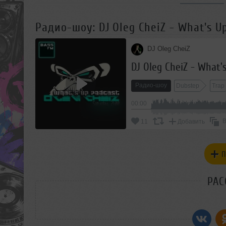
Радио-шоу: DJ Oleg CheiZ - What's U
DJ Oleg CheiZ
DJ Oleg CheiZ - What'
Радио-шоу
Dubstep
Trap
00:00
В
11
Добавить
П
РАС