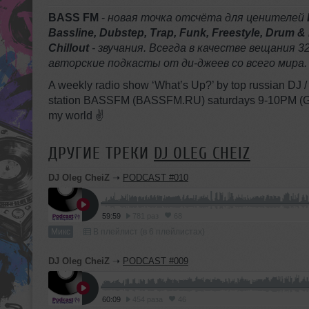
BASS FM
-
новая точка отсчёта для ценителей
Bassline, Dubstep, Trap, Funk, Freestyle, Drum &
Chillout
- звучания. Всегда в качестве вещания 3
авторские подкасты от ди-джеев со всего мира.
A weekly radio show ‘What’s Up?’ by top russian DJ /
station BASSFM (BASSFM.RU) saturdays 9-10PM (GMT
my world ✌️
ДРУГИЕ ТРЕКИ
DJ OLEG CHEIZ
DJ Oleg CheiZ
➝
PODCAST #010
59:59
781 раз
68
Микс
В плейлист (в 6 плейлистах)
DJ Oleg CheiZ
➝
PODCAST #009
60:09
454 раза
46