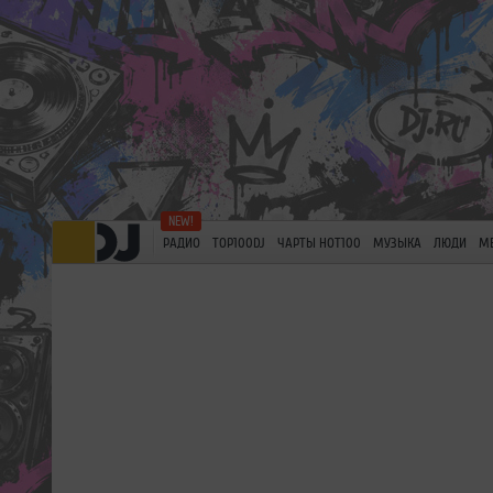
РАДИО
TOP100DJ
ЧАРТЫ HOT100
МУЗЫКА
ЛЮДИ
М