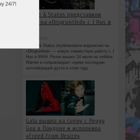
у 24/7!
Chase & Status представили
клип на «Disgruntled» с J Hus и
IRAH
вчера в 13:42
Chase & Status опубликовали видеоклип на
«Disgruntled» — новую совместную работу с J
Hus и IRAH. Релиз вышел 24 июля на лейбле
Warner и сопровождает серию последних
коллабораций дуэта в этом году.
Gala вышла на сцену с Peggy
Gou в Лондоне и исполнила
«Freed From Desire»