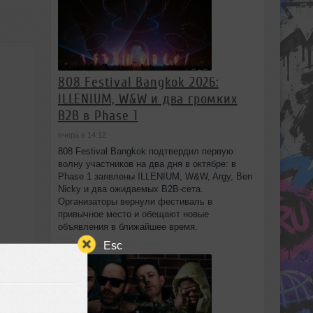
808 Festival Bangkok 2026:
ILLENIUM, W&W и два громких
B2B в Phase 1
вчера в 14:12
808 Festival Bangkok подтвердил первую
волну участников на два дня в октябре: в
Phase 1 заявлены ILLENIUM, W&W, Argy, Ben
Nicky и два ожидаемых B2B-сета.
Организаторы вернули фестиваль в
привычное место и обещают новые
объявления в ближайшее время.
Esc