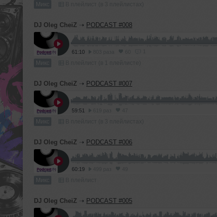
Микс
В плейлист (в 3 плейлистах)
DJ Oleg CheiZ
➝
PODCAST #008
1
61:10
803 раза
60
Микс
В плейлист (в 1 плейлисте)
DJ Oleg CheiZ
➝
PODCAST #007
59:51
619 раз
47
Микс
В плейлист (в 3 плейлистах)
DJ Oleg CheiZ
➝
PODCAST #006
60:19
499 раз
49
Микс
В плейлист
DJ Oleg CheiZ
➝
PODCAST #005