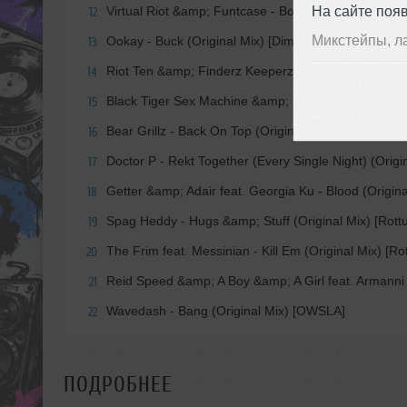
На сайте поя
Virtual Riot &amp; Funtcase - Borg (Downlink remix)
12
Микстейпы, л
Ookay - Buck (Original Mix) [Dim Mak Records]&nbs
13
Riot Ten &amp; Finderz Keeperz - Lift Off (Get Up) 
14
Black Tiger Sex Machine &amp; LeKtriQue - Armada 
15
Bear Grillz - Back On Top (Original Mix) [Rottun Re
16
Doctor P - Rekt Together (Every Single Night) (Orig
17
Getter &amp; Adair feat. Georgia Ku - Blood (Origi
18
Spag Heddy - Hugs &amp; Stuff (Original Mix) [Rot
19
The Frim feat. Messinian - Kill Em (Original Mix) [R
20
Reid Speed &amp; A Boy &amp; A Girl feat. Armanni
21
Wavedash - Bang (Original Mix) [OWSLA]
22
ПОДРОБНЕЕ