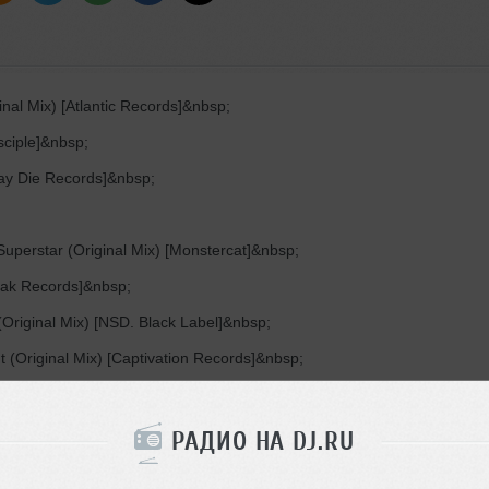
inal Mix) [Atlantic Records]&nbsp;
sciple]&nbsp;
Say Die Records]&nbsp;
perstar (Original Mix) [Monstercat]&nbsp;
Mak Records]&nbsp;
(Original Mix) [NSD. Black Label]&nbsp;
t (Original Mix) [Captivation Records]&nbsp;
]&nbsp;
x) [Dim Mak Records]&nbsp;
РАДИО НА DJ.RU
Dunk (Original Mix) [OWSLA]&nbsp;