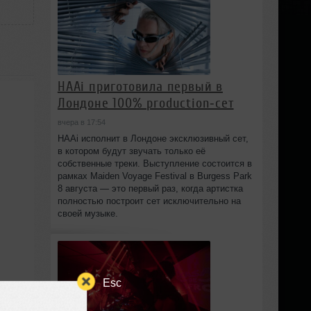
HAAi приготовила первый в
Лондоне 100% production‑сет
вчера в 17:54
HAAi исполнит в Лондоне эксклюзивный сет,
в котором будут звучать только её
собственные треки. Выступление состоится в
рамках Maiden Voyage Festival в Burgess Park
8 августа — это первый раз, когда артистка
полностью построит сет исключительно на
своей музыке.
Esc