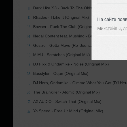
Dark Like '93 - Back To The Oldskool (Original Mix)
11
Rhades - I Like It (Original Mix)
12
На сайте поя
Bowser - Fuck The Club (Original Mix)
13
Микстейпы, л
Illegal Content feat. Mushino - Bass Bin Devil (Break
14
Gosize - Gotta Move (Re-Bounce)
15
MIAU - Scratches (Original Mix)
16
DJ Fixx & Ondamike - Noise (Original Mix)
17
Basstyler - Oqan (Original Mix)
18
DJ Hero, Ondamike - Gimme What You Got (DJ Her
19
The Brainkiller - Atomic (Original Mix)
20
AX AUDIO - Switch That (Original Mix)
21
Yo Speed - Free Ur Mind (Original Mix)
22