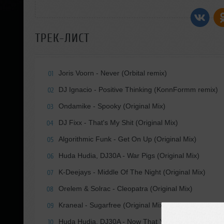
ТРЕК-ЛИСТ
Joris Voorn - Never (Orbital remix)
01
DJ Ignacio - Positive Thinking (KonnFormm remix)
02
Ondamike - Spooky (Original Mix)
03
DJ Fixx - That's My Shit (Original Mix)
04
Algorithmic Funk - Get On Up (Original Mix)
05
Huda Hudia, DJ30A - War Pigs (Original Mix)
06
K-Deejays - Middle Of The Night (Original Mix)
07
Orelem & Solrac - Cleopatra (Original Mix)
08
Kraneal - Sugarfree (Original Mix)
09
Huda Hudia, DJ30A - Now That Youre Gone (Origina
10