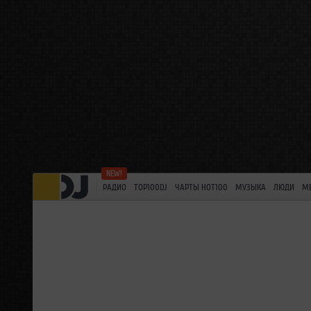
РАДИО
TOP100DJ
ЧАРТЫ HOT100
МУЗЫКА
ЛЮДИ
М