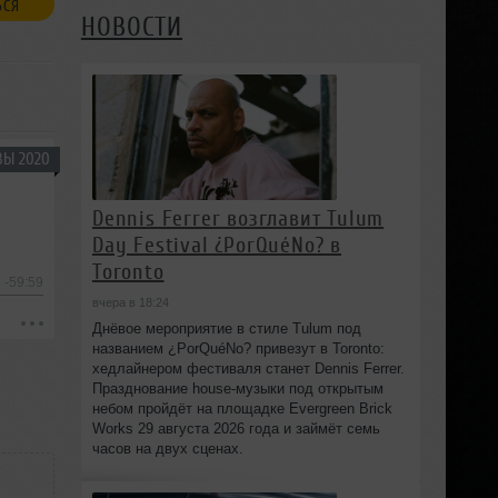
ЬСЯ
НОВОСТИ
ВЫ 2020
Dennis Ferrer возглавит Tulum
Day Festival ¿PorQuéNo? в
Toronto
-59:59
вчера в 18:24
Днёвое мероприятие в стиле Tulum под
названием ¿PorQuéNo? привезут в Toronto:
хедлайнером фестиваля станет Dennis Ferrer.
Празднование house-музыки под открытым
небом пройдёт на площадке Evergreen Brick
Works 29 августа 2026 года и займёт семь
часов на двух сценах.