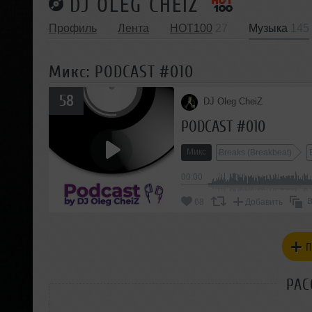
DJ OLEG CHEIZ
Профиль
Лента
HOT100
27
Музыка
145
Микс: PODCAST #010
58
DJ Oleg CheiZ
PODCAST #010
Микс
Breaks (Breakbeat)
00:00
В
68
Добавить
П
РАС