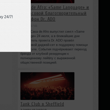
Casa de Afro: «Same Language» и
24‑часовой благотворительный
у 24/7!
марафон Dr. ADO
вчера в 17:01
Лейбл Casa de Afro выпустил сингл «Same
Language» 24 июля, а в ближайшие дни
основатель проекта Dr. ADO провёл
24‑часовой диджей‑сет в поддержку помощи
Венесуэле. События подчёркивают переход
бренда от клубной резиденции к
полноценному лейблу с выраженной
общественной позицией.
Tank Club в Sheffield
закрывается