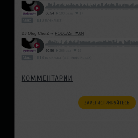
60:54
193 раза
17
Микс
В плейлист
DJ Oleg CheiZ
➝
PODCAST #004
60:56
266 раз
19
Микс
В плейлист (в 2 плейлистах)
КОММЕНТАРИИ
ЗАРЕГИСТРИРУЙТЕСЬ