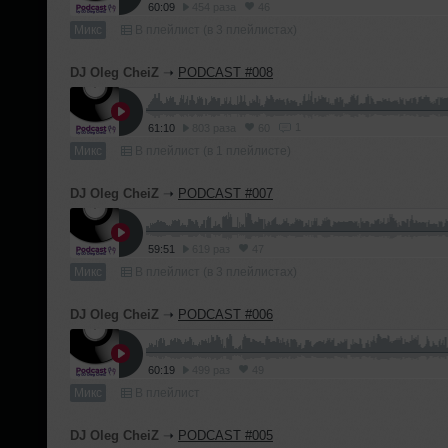
60:09
454 раза
46
Микс
В плейлист (в 3 плейлистах)
DJ Oleg CheiZ
➝
PODCAST #008
1
61:10
803 раза
60
Микс
В плейлист (в 1 плейлисте)
DJ Oleg CheiZ
➝
PODCAST #007
59:51
619 раз
47
Микс
В плейлист (в 3 плейлистах)
DJ Oleg CheiZ
➝
PODCAST #006
60:19
499 раз
49
Микс
В плейлист
DJ Oleg CheiZ
➝
PODCAST #005